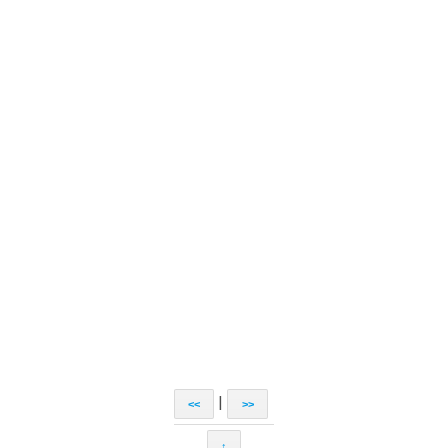
|
<<
>>
↑