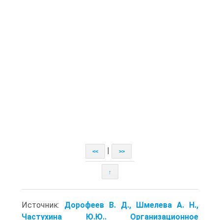
|
<<
>>
↑
Источник:
Дорофеев В. Д., Шмелева А. Н.,
Частухина Ю.Ю.. Организационное