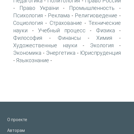
Педагогика
Политология
Право России
-
-
Право України
Промышленность
-
-
-
Психология
Реклама
Религиоведение
-
-
-
Социология
Страхование
Технические
-
-
науки
Учебный процесс
Физика
-
-
-
Философия
Финансы
Химия
-
-
-
Художественные науки
Экология
-
-
Экономика
Энергетика
Юриспруденция
-
-
Языкознание
-
-
О проекте
Авторам