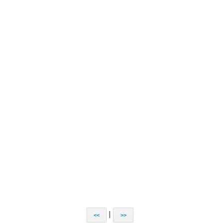
|
<<
>>