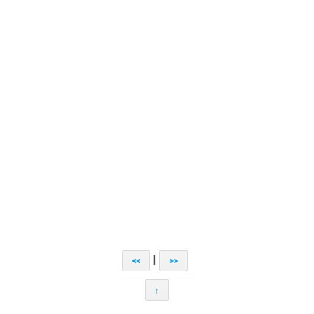
|
<<
>>
↑