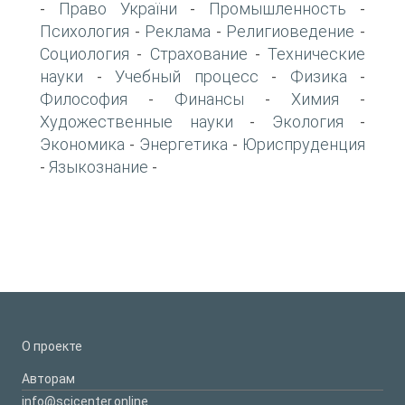
Право України
Промышленность
-
-
-
Психология
Реклама
Религиоведение
-
-
-
Социология
Страхование
Технические
-
-
науки
Учебный процесс
Физика
-
-
-
Философия
Финансы
Химия
-
-
-
Художественные науки
Экология
-
-
Экономика
Энергетика
Юриспруденция
-
-
Языкознание
-
-
О проекте
Авторам
info@scicenter.online