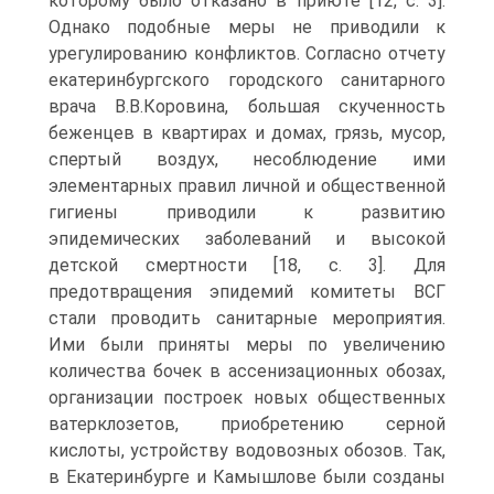
которому было отказано в приюте [12, c. 3].
Однако подобные меры не приводили к
урегулированию конфликтов. Согласно отчету
екатеринбургского городского санитарного
врача В.В.Коровина, большая скученность
беженцев в квартирах и домах, грязь, мусор,
спертый воздух, несоблюдение ими
элементарных правил личной и общественной
гигиены приводили к развитию
эпидемических заболеваний и высокой
детской смертности [18, c. 3]. Для
предотвращения эпидемий комитеты ВСГ
стали проводить санитарные мероприятия.
Ими были приняты меры по увеличению
количества бочек в ассенизационных обозах,
организации построек новых общественных
ватерклозетов, приобретению серной
кислоты, устройству водовозных обозов. Так,
в Екатеринбурге и Камышлове были созданы