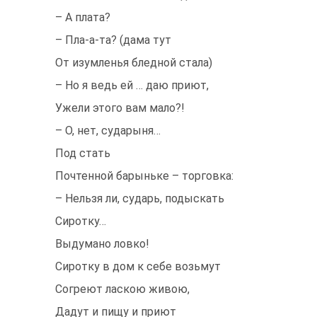
– А плата?
– Пла-а-та? (дама тут
От изумленья бледной стала)
– Но я ведь ей … даю приют,
Ужели этого вам мало?!
– О, нет, сударыня…
Под стать
Почтенной барыньке – торговка:
– Нельзя ли, сударь, подыскать
Сиротку…
Выдумано ловко!
Сиротку в дом к себе возьмут
Согреют ласкою живою,
Дадут и пищу и приют