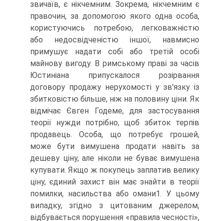
звичаїв, є нікчемним. Зокрема, нікчемним є
правочин, за допомогою якого одна особа,
користуючись потребою, легковажністю
або недосвідченістю іншої, навмисно
примушує надати собі або третій особі
майнову вигоду. В римському праві за часів
Юстиніана припускалося розірвання
договору продажу нерухомості у зв'язку із
збитковістю більше, ніж на половину ціни. Як
відмічає Євген Годеме, для застосування
теорії нужди потрібно, щоб збиток терпів
продавець. Особа, що потребує грошей,
може бути вимушена продати навіть за
дешеву ціну, але ніколи не буває вимушена
купувати. Якщо ж покупець заплатив велику
ціну, єдиний захист він має знайти в теорії
помилки, насильства або омани1. У цьому
випадку, згідно з цитованим джерелом,
відбувається порушення «правила чесності»,