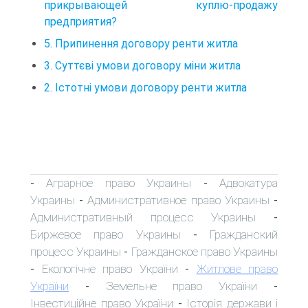
прикрывающей куплю-продажу
предприятия?
5. Припинення договору ренти житла
3. Суттєві умови договору міни житла
2. Істотні умови договору ренти житла
Аграрное право Украины
Адвокатура
-
-
Украины
Административное право Украины
-
-
Административный процесс Украины
-
Биржевое право Украины
Гражданский
-
процесс Украины
Гражданское право Украины
-
Екологічне право України
Житлове право
-
-
України
Земельне право України
-
-
Інвестиційне право України
Історія держави і
-