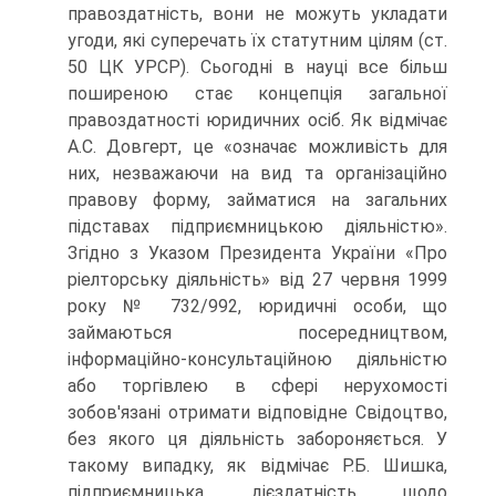
правоздатність, вони не можуть укладати
угоди, які суперечать їх статутним цілям (ст.
50 ЦК УРСР). Сьогодні в науці все більш
поширеною стає концепція загальної
правоздатності юридичних осіб. Як відмічає
А.С. Довгерт, це «означає можливість для
них, незважаючи на вид та організаційно
правову форму, займатися на загальних
підставах підприємницькою діяльністю».
Згідно з Указом Президента України «Про
ріелторську діяльність» від 27 червня 1999
року № 732/992, юридичні особи, що
займаються посередництвом,
інформаційно-консультаційною діяльністю
або торгівлею в сфері нерухомості
зобов'язані отримати відповідне Свідоцтво,
без якого ця діяльність забороняється. У
такому випадку, як відмічає Р.Б. Шишка,
підприємницька дієздатність щодо