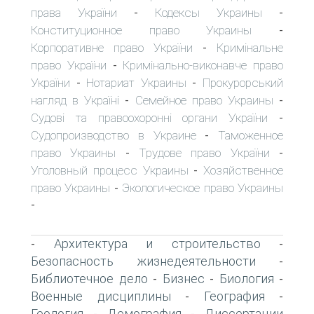
права України
Кодексы Украины
-
-
Конституционное право Украины
-
Корпоративне право України
Кримінальне
-
право України
Кримінально-виконавче право
-
України
Нотариат Украины
Прокурорський
-
-
нагляд в Україні
Семейное право Украины
-
-
Судові та правоохоронні органи України
-
Судопроизводство в Украине
Таможенное
-
право Украины
Трудове право України
-
-
Уголовный процесс Украины
Хозяйственное
-
право Украины
Экологическое право Украины
-
-
Архитектура и строительство
-
-
Безопасность жизнедеятельности
-
Библиотечное дело
Бизнес
Биология
-
-
-
Военные дисциплины
География
-
-
Геология
Демография
Диссертации