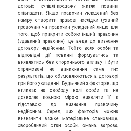
договір купівлі-продажу житла повинні
співпадати. Якщо правочин укладений без
наміру створити правові наслідки (уявний
правочин) чи правочин укладений лише для
того, щоб прикрити собою інший правочин
(удаваний правочин), це веде до визнання
договору недійсним. Тобто воля особи та
відповідні дії псвинні формуватись та
виявлятись без стороннього впливу і бути
спрямовані на виникнення саме тих
результатів, що обумовлюються в договорі
при його укладенні. Будь-який з факторів, що
впливає на свободу волі особи та не
дозволяє повною мірою виявляти її, є
підставою до визнання правочину
недійсним. Серед цих факторів можна
визначити важке матеріальне становище,
хворобливий стан особи, омана, загроза,