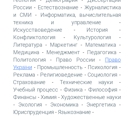
-
-
России
Естествознание
Журналистика
-
-
и СМИ
Информатика, вычислительная
-
техника и управление
-
Искусствоведение
История
-
-
Конфликтология
Культурология
-
-
Литература
Маркетинг
Математика
-
-
-
Медицина
Менеджмент
Педагогика
-
-
-
Политология
Право России
Право
-
-
України
Промышленность
Психология
-
-
-
Реклама
Религиоведение
Социология
-
-
-
Страхование
Технические науки
-
-
Учебный процесс
Физика
Философия
-
-
-
Финансы
Химия
Художественные науки
-
-
Экология
Экономика
Энергетика
-
-
-
-
Юриспруденция
Языкознание
-
-