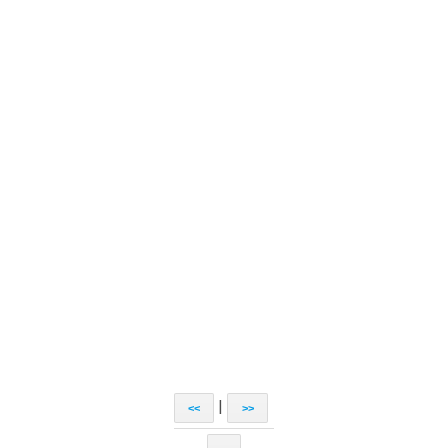
|
<<
>>