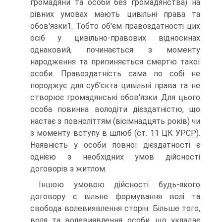
громадяни та особи без громадянства) на
рівних умовах мають цивільні права та
обов'язки1. Тобто об'єм правоздатності цих
осіб у цивільно-правових відносинах
однаковий, починається з моменту
народження та припиняється смертю такої
особи. Правоздатність сама по собі не
породжує для суб'єкта цивільні права та не
створює громадянські обов'язки. Для цього
особа повинна володіти дієздатністю, що
настає з повноліттям (вісімнадцять років) чи
з моменту вступу в шлюб (ст. 11 ЦК УРСР).
Наявність у особи повної дієздатності є
однією з необхідних умов дійсності
договорів з житлом.
Іншою умовою дійсності будь-якого
договору є вільне формування волі та
свобода волевиявлення сторін. Більше того,
воля та волевиявлення особи, що укладає