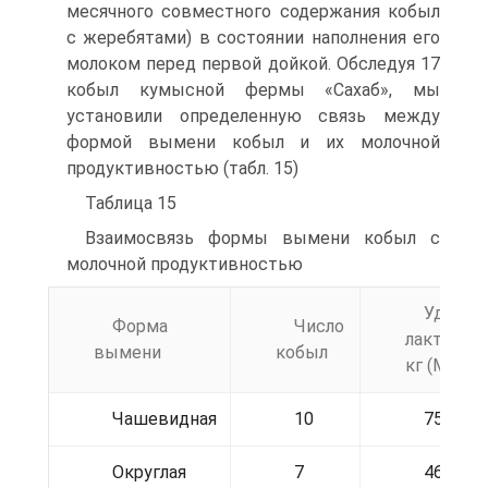
месячного совместного содержания кобыл
с жеребятами) в состоянии наполнения его
молоком перед первой дойкой. Обследуя 17
кобыл кумысной фермы «Сахаб», мы
установили определенную связь между
формой вымени кобыл и их молочной
продуктивностью (табл. 15)
Таблица 15
Взаимосвязь формы вымени кобыл с
молочной продуктивностью
Удой 
Форма
Число
лактацию
вымени
кобыл
кг (М±т)
Чашевидная
10
750±72,
Округлая
7
465±44,