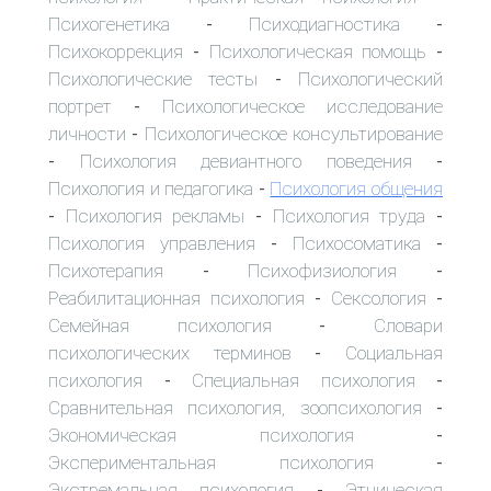
Психогенетика
Психодиагностика
-
-
Психокоррекция
Психологическая помощь
-
-
Психологические тесты
Психологический
-
портрет
Психологическое исследование
-
личности
Психологическое консультирование
-
Психология девиантного поведения
-
-
Психология и педагогика
Психология общения
-
Психология рекламы
Психология труда
-
-
-
Психология управления
Психосоматика
-
-
Психотерапия
Психофизиология
-
-
Реабилитационная психология
Сексология
-
-
Семейная психология
Словари
-
психологических терминов
Социальная
-
психология
Специальная психология
-
-
Сравнительная психология, зоопсихология
-
Экономическая психология
-
Экспериментальная психология
-
Экстремальная психология
Этническая
-