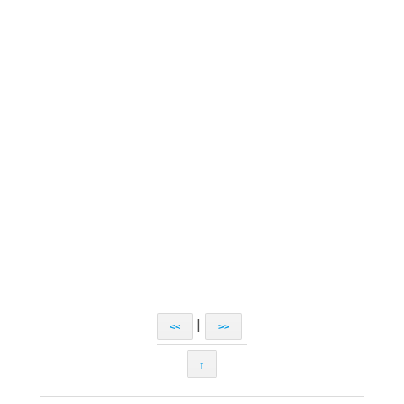
|
<<
>>
↑