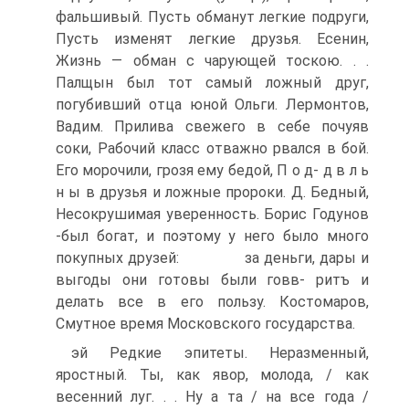
фальшивый. Пусть обманут легкие подруги,
Пусть изменят легкие друзья. Есенин,
Жизнь — обман с чарующей тоскою. . .
Палщын был тот самый ложный друг,
погубивший отца юной Ольги. Лермонтов,
Вадим. Прилива свежего в себе почуяв
соки, Рабочий класс отважно рвался в бой.
Его морочили, грозя ему бедой, П о д- д в л ь
н ы в друзья и ложные пророки. Д. Бедный,
Несокрушимая уверенность. Борис Годунов
-был богат, и поэтому у него было много
покупных друзей: за деньги, дары и
выгоды они готовы были говв- ритъ и
делать все в его пользу. Костомаров,
Смутное время Московского государства.
эй Редкие эпитеты. Неразменный,
яростный. Ты, как явор, молода, / как
весенний луг. . . Ну а та / на все года /