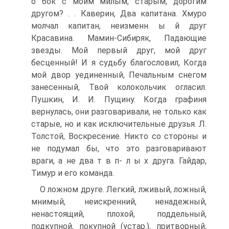
о бок с моим милым, старым, дорогим
другом? . . Каверин, Два капитана. Хмуро
молчал капитан, неизменн ы й друг
Красавина. Мамин-Сибиряк, Падающие
звезды. Мой первый друг, мой друг
бесценный! И я судьбу благословил, Когда
мой двор уединенный, Печальным снегом
занесенный, Твой колокольчик огласил.
Пушкин, И. И. Пущину. Когда графиня
вернулась, они разговаривали, не только как
старые, но и как исключительные друзья. Л.
Толстой, Воскресение. Никто со стороны и
не подумал бы, что это разговаривают
враги, а не два т в п- л ы х друга. Гайдар,
Тимур и его команда.
О ложном друге. Легкий, лживый, ложный,
мнимый, неискренний, ненадежный,
ненастоящий, плохой, поддельный,
подкупной, покупной (устар.), притворный,