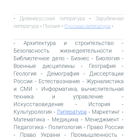
Древнерусская литература
Зарубежная
-
-
литература
Поэзия
Русская литература
-
-
-
Архитектура и строительство
-
-
Безопасность жизнедеятельности
-
Библиотечное дело
Бизнес
Биология
-
-
-
Военные дисциплины
География
-
-
Геология
Демография
Диссертации
-
-
России
Естествознание
Журналистика
-
-
и СМИ
Информатика, вычислительная
-
техника и управление
-
Искусствоведение
История
-
-
Культурология
Литература
Маркетинг
-
-
-
Математика
Медицина
Менеджмент
-
-
-
Педагогика
Политология
Право России
-
-
Право України
Промышленность
-
-
-