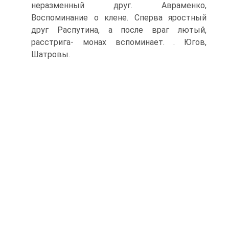
неразменный друг. Авраменко,
Воспоминание о клене. Сперва яростный
друг Распутина, а после враг лютый,
расстрига- монах вспоминает. . Югов,
Шатровы.