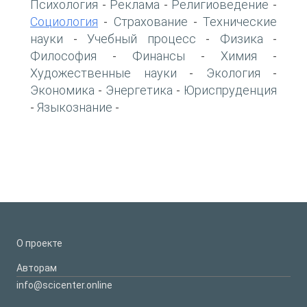
Психология
Реклама
Религиоведение
-
-
-
Социология
Страхование
Технические
-
-
науки
Учебный процесс
Физика
-
-
-
Философия
Финансы
Химия
-
-
-
Художественные науки
Экология
-
-
Экономика
Энергетика
Юриспруденция
-
-
Языкознание
-
-
О проекте
Авторам
info@scicenter.online