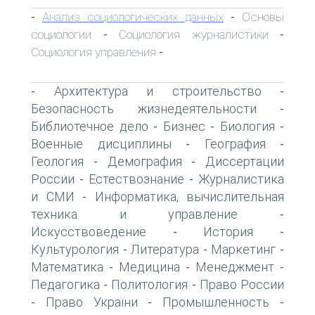
Анализ социологических данных
Основы
-
-
социологии
Социология журналистики
-
-
Социология управления
-
Архитектура и строительство
-
-
Безопасность жизнедеятельности
-
Библиотечное дело
Бизнес
Биология
-
-
-
Военные дисциплины
География
-
-
Геология
Демография
Диссертации
-
-
России
Естествознание
Журналистика
-
-
и СМИ
Информатика, вычислительная
-
техника и управление
-
Искусствоведение
История
-
-
Культурология
Литература
Маркетинг
-
-
-
Математика
Медицина
Менеджмент
-
-
-
Педагогика
Политология
Право России
-
-
Право України
Промышленность
-
-
-