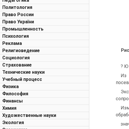
Педагогика
Политология
Право России
Право України
Промышленность
Психология
Реклама
Рис
Религиоведение
Социология
Страхование
? Ю
Технические науки
Из 
Учебный процесс
посев
Физика
Экс
Философия
сопро
Финансы
Изм
Химия
обраб
Художественные науки
Экология
зна