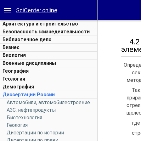
SciCenter.online
Архитектура и строительство
Безопасность жизнедеятельности
Библиотечное дело
4.2 
Бизнес
элем
Биология
Военные дисциплины
Определ
География
сек
Геология
метод
Демография
Так
Диссертации России
прир
Автомобили, автомобилестроение
стрел
АЗС, нефтепродукты
щелео
Биотехнология
гд
Геология
Дисертации по истории
стр
Дисертации по праву