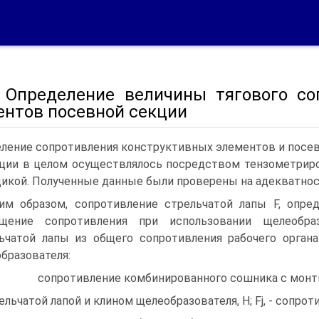
Определение величины тягового со
ентов посевной секции
ение сопротивления конструктивных элементов и посе
ции в целом осуществлялось посредством тензометриро
икой. Полученные данные были проверены на адекватност
им образом, сопротивление стрельчатой лапы F, опре
ащение сопротивления при использовании щелеобра
ьчатой лапы из общего сопротивления рабочего органа
бразователя:
е сопротивление комбинированного сошника с монт
ельчатой лапой и клином щелеобразователя, Н; Fj, - сопрот