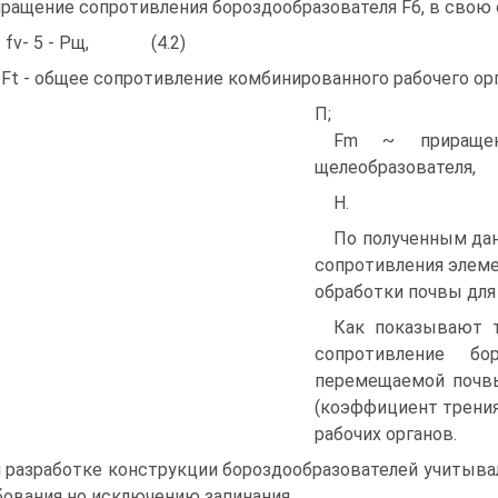
ращение сопротивления бороздообразователя F6, в свою 
= fv- 5 - Рщ, (4.2)
 Ft - общее сопротивление комбинированного рабочего орг
П;
Fm ~ приращени
щелеобразователя,
Н.
По полученным да
сопротивления элем
обработки почвы для 
Как показывают те
сопротивление бо
перемещаемой почвы
(коэффициент трения
рабочих органов.
 разработке конструкции бороздообразователей учитыва
бования но исключению запинания