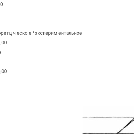
00
0
0
оретц ч еско е *эксперим ентальное
5,00
s
0,00