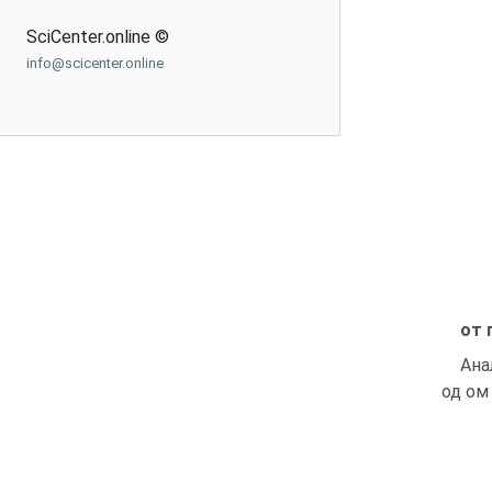
SciCenter.online ©
info@scicenter.online
от 
Ана
од ом