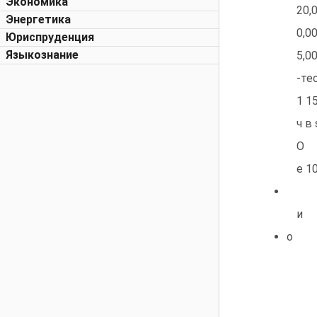
Экономика
20,
Энергетика
0,0
Юриспруденция
Языкознание
5,0
-те
1 1
ч в 
О
е 1
и
о