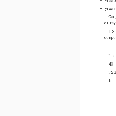
угол 
угол 
Сле
от гл
По 
сопро
? а
40
35 
to