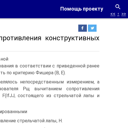
Помощь проекту
<<
↑
>>
противления конструктивных
вной
вания в соответствии с приведенной ранее
ь по критерию Фишера (В, Е).
делялось непосредственным измерением, а
зователя Рщ вычитанием сопротивления
 F(lfJJ, состоящего из стрельчатой лапы и
ированными
ивление стрельчатой лапы, Н.