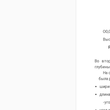
О0,
Выс
Во втор
глубины
На 
была 
ширин
длина 
-уг