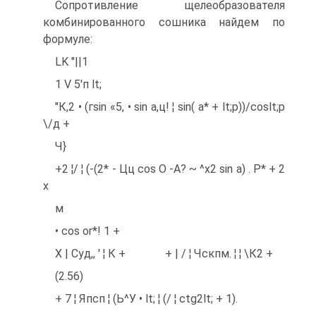
Сопротивление щелеобразователя
комбинированного сошника найдем по
формуле:
LK "||1
1 V 5'п lt;
"К,2 • (гsin «5, • sin а,ц! ¦ sin( а* + lt;p))/coslt;р
\/д +
Ч}
+2 ¦/ ¦ (-(2* - Цц cos О -А? ~ ^х2 sin а) . Р* + 2
х
м
• cos or*! 1 +
X | Суд,, ' ¦ К + + | / ¦ Чскпм. ¦ ¦ \К2 +
(2.56)
+ 7 ¦ Япсп ¦ (Ь^У • lt; ¦ (/ ¦ ctg2lt; + 1).