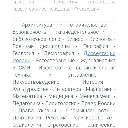
продуктов
Технология производства
-
продуктов животноводства
Философия
-
-
Архитектура и строительство
-
-
Безопасность жизнедеятельности
-
Библиотечное дело
Бизнес
Биология
-
-
-
Военные дисциплины
География
-
-
Геология
Демография
Диссертации
-
-
России
Естествознание
Журналистика
-
-
и СМИ
Информатика, вычислительная
-
техника и управление
-
Искусствоведение
История
-
-
Культурология
Литература
Маркетинг
-
-
-
Математика
Медицина
Менеджмент
-
-
-
Педагогика
Политология
Право России
-
-
Право України
Промышленность
-
-
-
Психология
Реклама
Религиоведение
-
-
-
Социология
Страхование
Технические
-
-