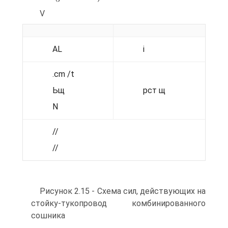
V
AL
i
.cm /t
Ьщ
рст щ
N
//
//
Рисунок 2.15 - Схема сил, действующих на
стойку-тукопровод комбинированного
сошника