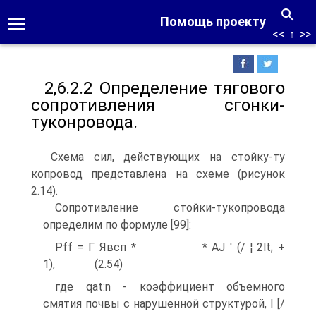
Помощь проекту
<<
↑
>>
2,6.2.2 Определение тягового
сопротивления сгонки-
туконровода.
Схема сил, действующих на стойку-ту
копровод представлена на схеме (рисунок
2.14).
Сопротивление стойки-тукопровода
определим по формуле [99]:
Pff = Г Явсп * * AJ ' (/ ¦ 2lt; +
1), (2.54)
где qat:n - коэффициент объемного
смятия почвы с нарушенной структурой, I [/