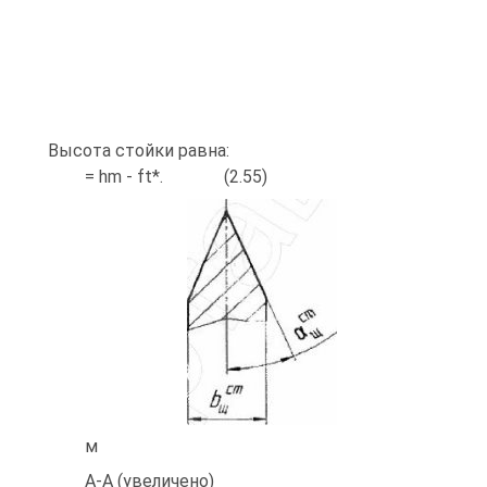
Высота стойки равна:
= hm - ft*. (2.55)
м
А-А (увеличено)