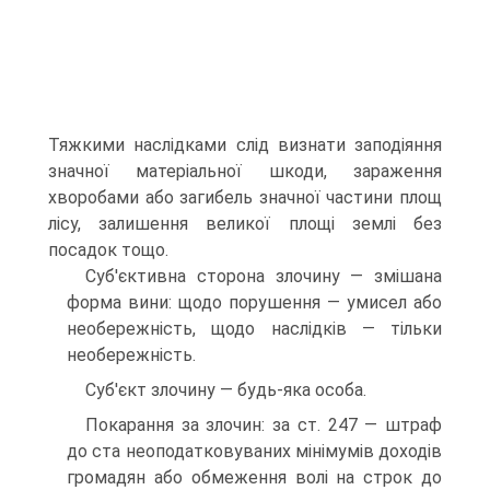
Тяжкими наслідками слід визнати заподіяння
значної матеріальної шкоди, зараження
хворобами або загибель значної частини площ
лісу, залишення великої площі землі без
посадок тощо.
Суб'єктивна сторона злочину — змішана
форма вини: щодо порушення — умисел або
необережність, щодо наслідків — тільки
необережність.
Суб'єкт злочину — будь-яка особа.
Покарання за злочин: за ст. 247 — штраф
до ста неоподатковуваних мінімумів доходів
громадян або обмеження волі на строк до