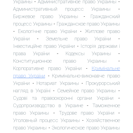
Украины
Административное право Украины
-
-
Административный процесс Украины
-
Биржевое право Украины
Гражданский
-
процесс Украины
Гражданское право Украины
-
Екологічне право України
Житлове право
-
-
України
Земельне право України
-
-
Інвестиційне право України
Історія держави і
-
права України
Кодексы Украины
-
-
Конституционное право Украины
-
Корпоративне право України
Кримінальне
-
право України
Кримінально-виконавче право
-
України
Нотариат Украины
Прокурорський
-
-
нагляд в Україні
Семейное право Украины
-
-
Судові та правоохоронні органи України
-
Судопроизводство в Украине
Таможенное
-
право Украины
Трудове право України
-
-
Уголовный процесс Украины
Хозяйственное
-
право Украины
Экологическое право Украины
-