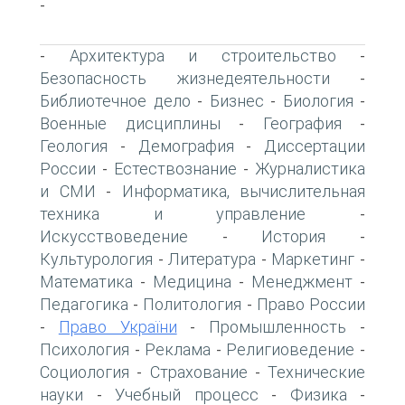
-
Архитектура и строительство
-
-
Безопасность жизнедеятельности
-
Библиотечное дело
Бизнес
Биология
-
-
-
Военные дисциплины
География
-
-
Геология
Демография
Диссертации
-
-
России
Естествознание
Журналистика
-
-
и СМИ
Информатика, вычислительная
-
техника и управление
-
Искусствоведение
История
-
-
Культурология
Литература
Маркетинг
-
-
-
Математика
Медицина
Менеджмент
-
-
-
Педагогика
Политология
Право России
-
-
Право України
Промышленность
-
-
-
Психология
Реклама
Религиоведение
-
-
-
Социология
Страхование
Технические
-
-
науки
Учебный процесс
Физика
-
-
-