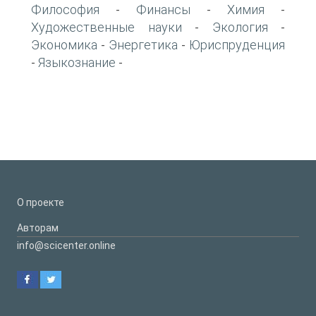
Философия
Финансы
Химия
-
-
-
Художественные науки
Экология
-
-
Экономика
Энергетика
Юриспруденция
-
-
Языкознание
-
-
О проекте
Авторам
info@scicenter.online