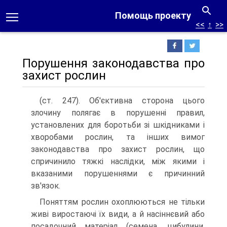
Помощь проекту
<<
↑
>>
Порушення законодавства про
захист рослин
(ст. 247). Об'єктивна сторона цього
злочину полягає в порушенні правил,
установлених для боротьби зі шкідниками і
хворобами рослин, та інших вимог
законодавства про захист рослин, що
спричинило тяжкі наслідки, між якими і
вказаними порушеннями є причинний
зв'язок.
Поняттям рослин охоплюються не тільки
живі виростаючі їх види, а й насіннєвий або
посадочний матеріал (семена, цибулини,