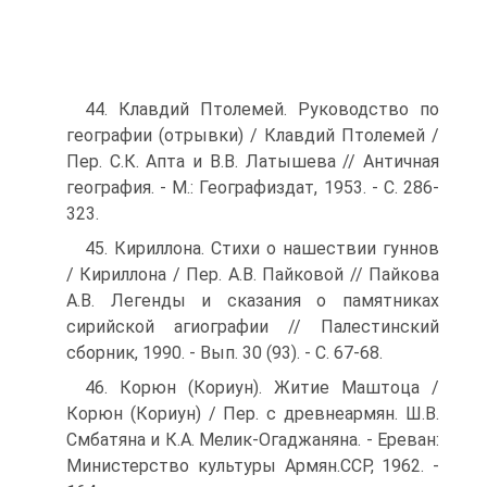
44. Клавдий Птолемей. Руководство по
географии (отрывки) / Клавдий Птолемей /
Пер. С.К. Апта и В.В. Латышева // Античная
география. - М.: Географиздат, 1953. - С. 286-
323.
45. Кириллона. Стихи о нашествии гуннов
/ Кириллона / Пер. А.В. Пайковой // Пайкова
А.В. Легенды и сказания о памятниках
сирийской агиографии // Палестинский
сборник, 1990. - Вып. 30 (93). - С. 67-68.
46. Корюн (Кориун). Житие Маштоца /
Корюн (Кориун) / Пер. с древнеармян. Ш.В.
Смбатяна и К.А. Мелик-Огаджаняна. - Ереван:
Министерство культуры Армян.ССР, 1962. -