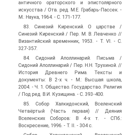
античного ораторского и эпистолярного
искусства / Отв. ред. М.Е. Грабарь-Пассек. -
М.: Наука, 1964. - С. 171-177.
83. Синезий Киренский. О царстве /
Синезий Киренский / Пер. М. В. Левченко //
Византийский временник, 1953. - Т. VI. - С.
327-357.
84. Сидоний Аполлинарий. Письма /
Сидоний Аполлинарий / Пер. Н.Н. Трухиной. //
История Древнего Рима. Тексты и
документы: В 2-х ч. - М.: Высшая школа,
2004. - Ч. 1. Общество. Государство. Религия
/ Под ред. В.И. Кузищина. - С. 393-400.
85. Собор Халкидонский, Вселенский
Четвёртый (Часть первая) // Деяния
Вселенских Соборов: В 4-х т. - СПб.:
Воскресение, 1996. - Т. II. - 304 с.