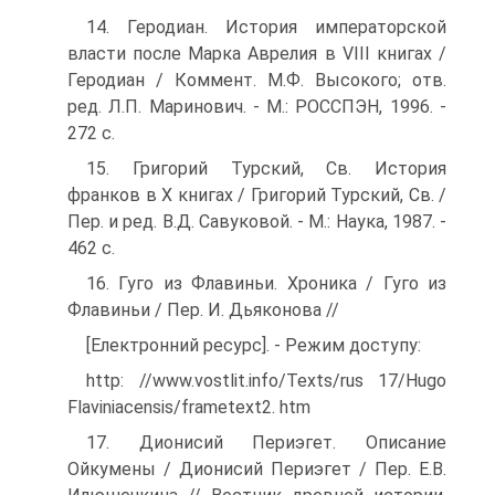
14. Геродиан. История императорской
власти после Марка Аврелия в VIII книгах /
Геродиан / Коммент. М.Ф. Высокого; отв.
ред. Л.П. Маринович. - М.: РОССПЭН, 1996. -
272 с.
15. Григорий Турский, Св. История
франков в Х книгах / Григорий Турский, Св. /
Пер. и ред. В.Д. Савуковой. - М.: Наука, 1987. -
462 с.
16. Гуго из Флавиньи. Хроника / Гуго из
Флавиньи / Пер. И. Дьяконова //
[Електронний ресурс]. - Режим доступу:
http: //www.vostlit.info/Texts/rus 17/Hugo
Flaviniacensis/frametext2. htm
17. Дионисий Периэгет. Описание
Ойкумены / Дионисий Периэгет / Пер. Е.В.