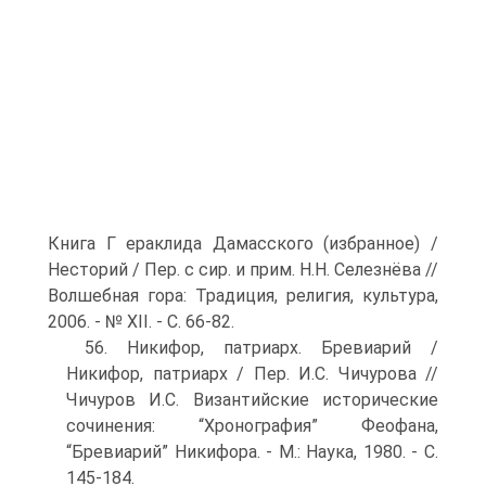
Книга Г ераклида Дамасского (избранное) /
Несторий / Пер. с сир. и прим. Н.Н. Селезнёва //
Волшебная гора: Традиция, религия, культура,
2006. - № ХІІ. - С. 66-82.
56. Никифор, патриарх. Бревиарий /
Никифор, патриарх / Пер. И.С. Чичурова //
Чичуров И.С. Византийские исторические
сочинения: “Хронография” Феофана,
“Бревиарий” Никифора. - М.: Наука, 1980. - С.
145-184.