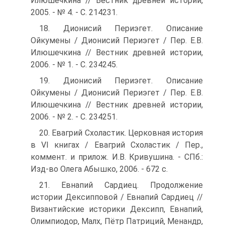
Илюшечкина // Вестник древней истории,
2005. - № 4. - С. 214231.
18. Дионисий Периэгет. Описание
Ойкумены / Дионисий Периэгет / Пер. Е.В.
Илюшечкина // Вестник древней истории,
2006. - № 1. - С. 234245.
19. Дионисий Периэгет. Описание
Ойкумены / Дионисий Периэгет / Пер. Е.В.
Илюшечкина // Вестник древней истории,
2006. - № 2. - С. 234251.
20. Евагрий Схоластик. Церковная история
в VI книгах / Евагрий Схоластик / Пер.,
коммент. и прилож. И.В. Кривушина. - СПб.:
Изд-во Олега Абышко, 2006. - 672 с.
21. Евнапий Сардиец. Продолжение
истории Дексипповой / Евнапий Сардиец //
Византийские историки Дексипп, Евнапий,
Олимпиодор, Малх, Пётр Патриций, Менандр,