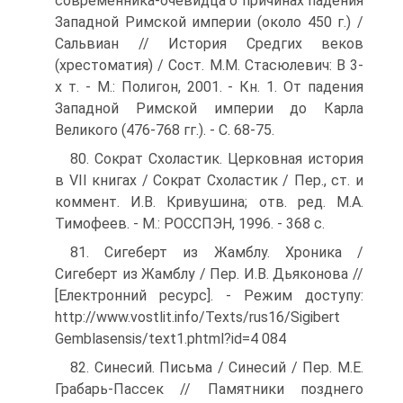
современника-очевидца о причинах падения
Западной Римской империи (около 450 г.) /
Сальвиан // История Средгих веков
(хрестоматия) / Сост. М.М. Стасюлевич: В 3-
х т. - М.: Полигон, 2001. - Кн. 1. От падения
Западной Римской империи до Карла
Великого (476-768 гг.). - С. 68-75.
80. Сократ Схоластик. Церковная история
в VII книгах / Сократ Схоластик / Пер., ст. и
коммент. И.В. Кривушина; отв. ред. М.А.
Тимофеев. - М.: РОССПЭН, 1996. - 368 с.
81. Сигеберт из Жамблу. Хроника /
Сигеберт из Жамблу / Пер. И.В. Дьяконова //
[Електронний ресурс]. - Режим доступу:
http://www.vostlit.info/Texts/rus16/Sigibert
Gemblasensis/text1.phtml?id=4 084
82. Синесий. Письма / Синесий / Пер. М.Е.
Грабарь-Пассек // Памятники позднего