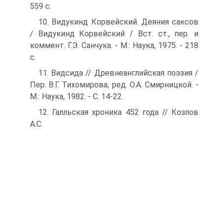
559 с.
10. Видукинд Корвейский. Деяния саксов
/ Видукинд Корвейский / Вст. ст., пер. и
коммент. Г.Э. Санчука. - М.: Наука, 1975. - 218
с.
11. Видсида // Древнеанглийская поэзия /
Пер. В.Г. Тихомирова, ред. О.А. Смирницкой. -
М.: Наука, 1982. - С. 14-22.
12. Галльская хроника 452 года // Козлов
А.С.