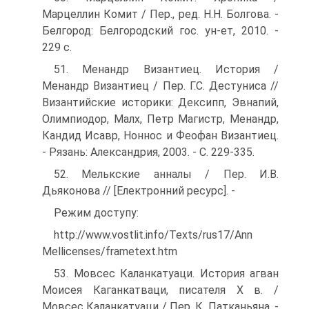
Марцеллин Комит / Пер., ред. Н.Н. Болгова. -
Белгород: Белгородский гос. ун-ет, 2010. -
229 с.
51. Менандр Византиец. История /
Менандр Византиец / Пер. Г.С. Дестуниса //
Византийские историки: Дексипп, Эвнапий,
Олимпиодор, Малх, Петр Магистр, Менандр,
Кандид Исавр, Ноннос и Феофан Византиец.
- Рязань: Александрия, 2003. - С. 229-335.
52. Мелькские анналы / Пер. И.В.
Дьяконова // [Електронний ресурс]. -
Режим доступу:
http://www.vostlit.info/Texts/rus17/Ann
Mellicenses/frametext.htm
53. Мовсес Каланкатуаци. История агван
Моисея Каганкатваци, писателя Х в. /
Мовсес Каланкатуаци / Пер. К. Патканьяна. -