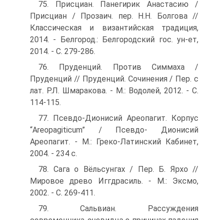
75. Присциан. Панегирик Анастасию /
Присциан / Прозаич. пер. Н.Н. Болгова //
Классическая и византийская традиция,
2014. - Белгород.: Белгородский гос. ун-ет,
2014. - С. 279-286.
76. Пруденций. Против Симмаха /
Пруденций // Пруденций. Сочинения / Пер. с
лат. Р.Л. Шмаракова. - М.: Водолей, 2012. - С.
114-115.
77. Псевдо-Дионисий Ареопагит. Корпус
“Areopagiticum” / Псевдо- Дионисий
Ареопагит. - М.: Греко-Латинский Кабинет,
2004. - 234 с.
78. Сага о Вёльсунгах / Пер. Б. Ярхо //
Мировое древо Иггдрасиль. - М.: Эксмо,
2002. - С. 269-411.
79. Сальвиан. Рассуждения