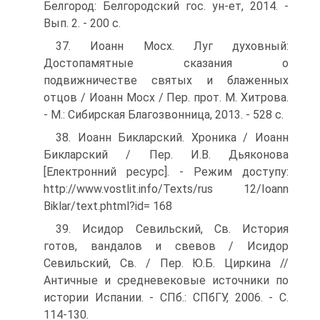
Белгород: Белгородский гос. ун-ет, 2014. -
Вып. 2. - 200 с.
37. Иоанн Мосх. Луг духовный:
Достопамятные сказания о
подвижничестве святых и блаженных
отцов / Иоанн Мосх / Пер. прот. М. Хитрова.
- М.: Сибирская Благозвонница, 2013. - 528 с.
38. Иоанн Бикларский. Хроника / Иоанн
Бикларский / Пер. И.В. Дьяконова
[Електронний ресурс]. - Режим доступу:
http://www.vostlit.info/Texts/rus 12/Ioann
Biklar/text.phtml?id= 168
39. Исидор Севильский, Св. История
готов, вандалов и свевов / Исидор
Севильский, Св. / Пер. Ю.Б. Циркина //
Античные и средневековые источники по
истории Испании. - СПб.: СПбГУ, 2006. - С.
114-130.