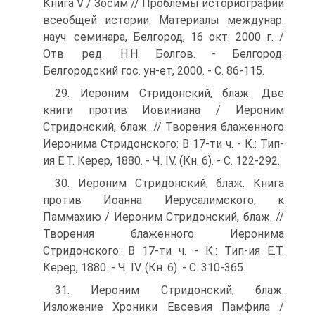
Книга V / Зосим // Проблемы историографии
всеобщей истории. Материалы междунар.
науч. семинара, Белгород, 16 окт. 2000 г. /
Отв. ред. Н.Н. Болгов. - Белгород:
Белгородский гос. ун-ет, 2000. - С. 86-115.
29. Иероним Стридонский, блаж. Две
книги против Иовиниана / Иероним
Стридонский, блаж. // Творения блаженного
Иеронима Стридонского: В 17-ти ч. - К.: Тип-
ия Е.Т. Керер, 1880. - Ч. IV. (Кн. 6). - С. 122-292.
30. Иероним Стридонский, блаж. Книга
против Иоанна Иерусалимского, к
Паммахию / Иероним Стридонский, блаж. //
Творения блаженного Иеронима
Стридонского: В 17-ти ч. - К.: Тип-ия Е.Т.
Керер, 1880. - Ч. IV. (Кн. 6). - С. 310-365.
31. Иероним Стридонский, блаж.
Изложение Хроники Евсевия Памфила /