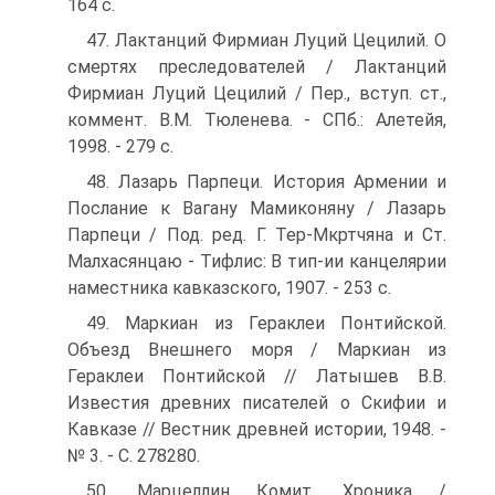
164 с.
47. Лактанций Фирмиан Луций Цецилий. О
смертях преследователей / Лактанций
Фирмиан Луций Цецилий / Пер., вступ. ст.,
коммент. В.М. Тюленева. - СПб.: Алетейя,
1998. - 279 с.
48. Лазарь Парпеци. История Армении и
Послание к Вагану Мамиконяну / Лазарь
Парпеци / Под. ред. Г. Тер-Мкртчяна и Ст.
Малхасянцаю - Тифлис: В тип-ии канцелярии
наместника кавказского, 1907. - 253 с.
49. Маркиан из Гераклеи Понтийской.
Объезд Внешнего моря / Маркиан из
Гераклеи Понтийской // Латышев В.В.
Известия древних писателей о Скифии и
Кавказе // Вестник древней истории, 1948. -
№ 3. - С. 278280.
50. Марцеллин Комит. Хроника /