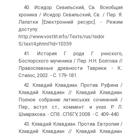
40. Исидор Севильский, Св. Всеобщая
хроника / Исидор Севильский, Св. / Пер. Я.
Лапатки [Електронний ресурс]. - Режим
доступу:
http://www.vostlit.info/Texts/rus/Isidor
S/text4.phtml?id=10359
41. История Г рода Г уннского,
Боспорского мученика / Пер. Н.Н. Болгова //
Православные древности Таврики. - К.:
Стилос, 2002. - С. 179-181.
42. Клавдий Клавдиан. Против Руфина /
Клавдий Клавдиан // Клавдий Клавдиан.
Полное собрание латинських сочинений /
Пер., вступ. ст., коммент. и указ. Р. Л.
Шмаракова. - СПб.: СПбГУ, 2008. - С. 409-440.
43. Клавдий Клавдиан. Против Евтропия /
Клавдий Клавдиан // Клавдий Клавдиан.