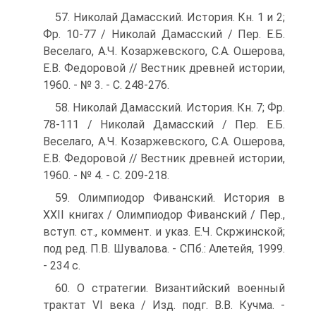
57. Николай Дамасский. История. Кн. 1 и 2;
Фр. 10-77 / Николай Дамасский / Пер. Е.Б.
Веселаго, А.Ч. Козаржевского, С.А. Ошерова,
Е.В. Федоровой // Вестник древней истории,
1960. - № 3. - С. 248-276.
58. Николай Дамасский. История. Кн. 7; Фр.
78-111 / Николай Дамасский / Пер. Е.Б.
Веселаго, А.Ч. Козаржевского, С.А. Ошерова,
Е.В. Федоровой // Вестник древней истории,
1960. - № 4. - С. 209-218.
59. Олимпиодор Фиванский. История в
ХХІІ книгах / Олимпиодор Фиванский / Пер.,
вступ. ст., коммент. и указ. Е.Ч. Скржинской;
под ред. П.В. Шувалова. - СПб.: Алетейя, 1999.
- 234 с.
60. О стратегии. Византийский военный
трактат VI века / Изд. подг. В.В. Кучма. -