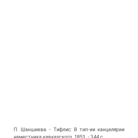
П. Шаншиева. - Тифлис: В тип-ии канцелярии
наместника кавказского, 1853. - 344 с.