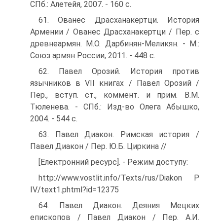
СПб.: Алетейя, 2007. - 160 с.
61. Ованес Драсханакертци. История
Армении / Ованес Драсханакертци / Пер. с
древнеармян. М.О. Дарбинян-Меликян. - М.:
Союз армян России, 2011. - 448 с.
62. Павел Орозий. История против
язычников в VII книгах / Павел Орозий /
Пер., вступ. ст., коммент. и прим. В.М.
Тюленева. - СПб.: Изд-во Олега Абышко,
2004. - 544 с.
63. Павел Диакон. Римская история /
Павел Диакон / Пер. Ю.Б. Циркина //
[Електронний ресурс]. - Режим доступу:
http://www.vostlit.info/Texts/rus/Diakon P
IV/text1.phtml?id=12375
64. Павел Диакон. Деяния Мецких
епископов / Павел Диакон / Пер. А.И.