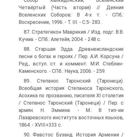
Собор Халкидонский, Вселенский
Четвёртый (Часть вторая) // Деяния
Вселенских Соборов: В 4-х т. - СПб.:
Воскресение, 1996. - Т. III. - С.5- 283.
87. Стратегикон Маврикия / Изд. подг. В.В.
Кучма. - СПб.: Алетейя, 2004. - 248 с.
88. Старшая Эдда. Древнеисландские
песни о богах и героях / Пер. А.И. Корсуна /
Ред., вступ. ст. и коммент. М.И. Стеблин-
Каменского. - СПб.: Наука, 2006. - 259.
89. Степанос Таронский (Таронеци).
Всеобщая история Степаноса Таронского,
Асохика по прозванию, писателя ХІ столетия
/ Степанос Таронский (Таронеци) / Пер. с
армян. Н. Эммина. - М.: В тип-ии
Лазаревского института восточных языков,
1864. - XVIII+333 с.
90. Фавстос Бузанд. История Армении /