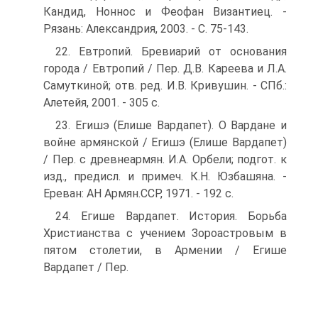
Кандид, Ноннос и Феофан Византиец. -
Рязань: Александрия, 2003. - С. 75-143.
22. Евтропий. Бревиарий от основания
города / Евтропий / Пер. Д.В. Кареева и Л.А.
Самуткиной; отв. ред. И.В. Кривушин. - СПб.:
Алетейя, 2001. - 305 с.
23. Егишэ (Елише Вардапет). О Вардане и
войне армянской / Егишэ (Елише Вардапет)
/ Пер. с древнеармян. И.А. Орбели; подгот. к
изд., предисл. и примеч. К.Н. Юзбашяна. -
Ереван: АН Армян.ССР, 1971. - 192 с.
24. Егише Вардапет. История. Борьба
Христианства с учением Зороастровым в
пятом столетии, в Армении / Егише
Вардапет / Пер.