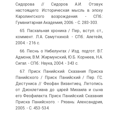
Сидорова // Сидоров А.И. Отзвук
настоящего: Историческая мысль в эпоху
Каролингского возрождения. - СПб.:
Гуманитарная Академия, 2006. - С. 283-303.
65. Пасхальная хроника / Пер., вступ. ст.,
коммент. Л.А. Самуткиной. - СПб.: Алетейя,
2004. - 216 с.
66. Песнь о Нибелунгах / Изд. подгот. В.Г.
Адмони, В.М. Жирмунский, Ю.Б. Корнеев, Н.А.
Сигал. - СПб.: Наука, 2004. - 343 с.
67. Приск Панийский. Сказания Приска
Панийского / Приск Панийский / Пер. Г.С.
Дестуниса // Феофан Византиец. Летопись
от Диоклетиана до царей Михаила и сына
его Феофилакта. Приск Панийский. Сказания
Приска Панийского. - Рязань: Александрия,
2005. - С. 453-534.