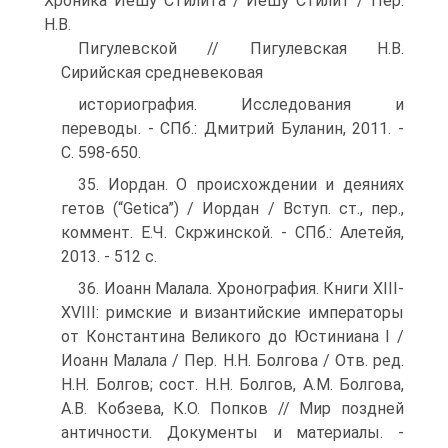
Хроника Иешу Стилита / Иешу Стилит / Пер.
Н.В.
Пигулевской // Пигулевская Н.В.
Сирийская средневековая
историография. Исследования и
переводы. - СПб.: Дмитрий Буланин, 2011. -
С. 598-650.
35. Иордан. О происхождении и деяниях
гетов (“Getica”) / Иордан / Вступ. ст., пер.,
коммент. Е.Ч. Скржинской. - СПб.: Алетейя,
2013. - 512 с.
36. Иоанн Малала. Хронография. Книги XIII-
XVIII: римские и византийские императоры
от Константина Великого до Юстиниана I /
Иоанн Малала / Пер. Н.Н. Болгова / Отв. ред.
Н.Н. Болгов; сост. Н.Н. Болгов, А.М. Болгова,
А.В. Кобзева, К.О. Попков // Мир поздней
античности. Документы и материалы. -