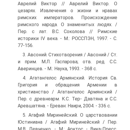
Аврелий Виктор // Аврелий Виктор. О
цезарях. Извлечения о жизни и нравах
римских императоров. Происхождение
римского народа. О знаменитых людях. /
Пер. с лат. В.С. Соколова // Римские
историки IV века. - М.: РОССПЭН, 1997. - С.
77-156.
3. Авсоний. Стихотворения / Авсоний / Ст.
и прим. М.Л. Гаспарова; отв. ред. С.С.
Аверинцев. - М.: Наука, 1993. - 368 с.
4. Агатангелос Армянский. История Св.
Григория и обращения Армении в
христианство / Агатангелос Армянский /
Пер. с древнеарм. К.С. Тер- Давтяна и С.С.
Аревшатяна. - Ереван: Наири, 2004. - 336 с.
5. Агафий Миринейский. О царствовании
Юстиниана / Агафий Миринейский / Пер.
М.В. Левченко. - М.: Арктос - Вика-Пресс,