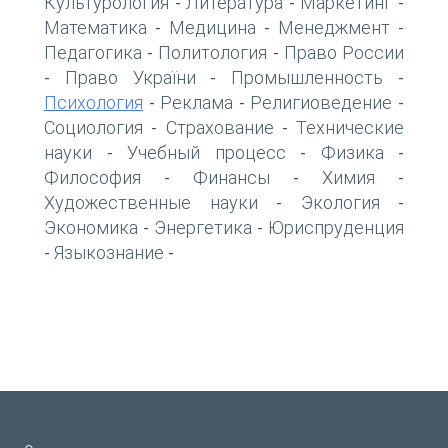
Культурология
Литература
Маркетинг
-
-
-
Математика
Медицина
Менеджмент
-
-
-
Педагогика
Политология
Право России
-
-
Право України
Промышленность
-
-
-
Психология
Реклама
Религиоведение
-
-
-
Социология
Страхование
Технические
-
-
науки
Учебный процесс
Физика
-
-
-
Философия
Финансы
Химия
-
-
-
Художественные науки
Экология
-
-
Экономика
Энергетика
Юриспруденция
-
-
Языкознание
-
-