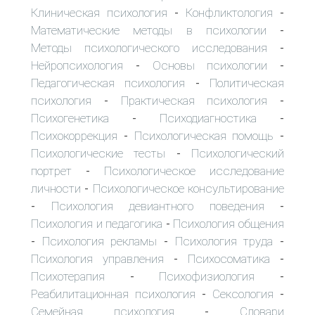
Клиническая психология
Конфликтология
-
-
Математические методы в психологии
-
Методы психологического исследования
-
Нейропсихология
Основы психологии
-
-
Педагогическая психология
Политическая
-
психология
Практическая психология
-
-
Психогенетика
Психодиагностика
-
-
Психокоррекция
Психологическая помощь
-
-
Психологические тесты
Психологический
-
портрет
Психологическое исследование
-
личности
Психологическое консультирование
-
Психология девиантного поведения
-
-
Психология и педагогика
Психология общения
-
Психология рекламы
Психология труда
-
-
-
Психология управления
Психосоматика
-
-
Психотерапия
Психофизиология
-
-
Реабилитационная психология
Сексология
-
-
Семейная психология
Словари
-