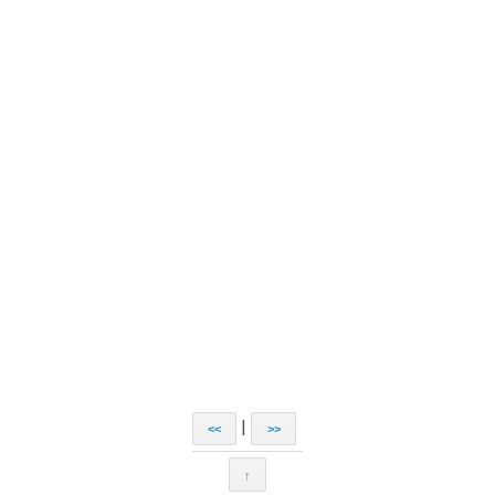
|
<<
>>
↑