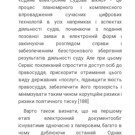
«Єдине електронне судове вікно» - це
процес планомірного і комплексного
впровадження сучасних цифрових
технологій в усіх напрямках і аспектах
діяльності судів, починаючи з подання
позовної заяви в електронній формі і
закінчуючи розглядом справи і
забезпеченням безстрокового зберігання
результатів діяльності суду. Але при цьому
Сервіс покликаний спростити доступ осіб до
правосуддя, прискорити отримання цього
виду державних «послуг», підвищити якість
правосуддя, забезпечити його прозорість і
мінімізувати таким чином корупційні ризики і
ризики політичного тиску [188].
Варто також визнати, що на першому
етапі електронний документообіг
існуватиме одночасно з паперовим, багато в
чому дублюючи останній. Однак