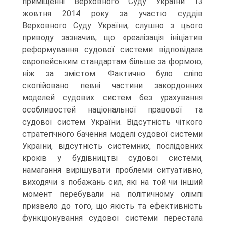
приміщенні Верховного Суду України 13
жовтня 2014 року за участю суддів
Верховного Суду України, слушно з цього
приводу зазначив, що «реалізація ініціатив
реформування судової системи відповідала
європейським стандартам більше за формою,
ніж за змістом. Фактично було сліпо
скопійовано певні частини закордонних
моделей судових систем без урахування
особливостей національної правової та
судової систем України. Відсутність чіткого
стратегічного бачення моделі судової системи
України, відсутність системних, послідовних
кроків у будівництві судової системи,
намагання вирішувати проблеми ситуативно,
виходячи з побажань сил, які на той чи інший
момент перебували на політичному олімпі
призвело до того, що якість та ефективність
функціонування судової системи перестала