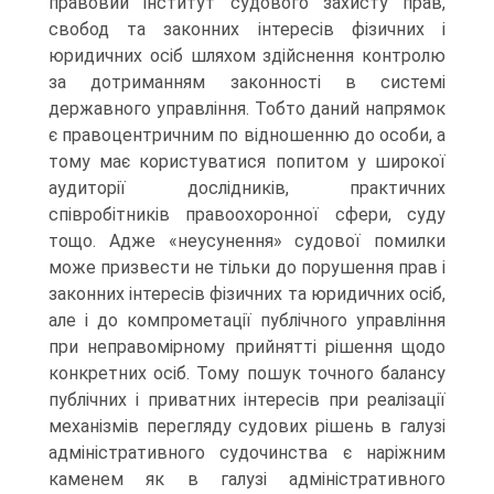
правовий інститут судового захисту прав,
свобод та законних інтересів фізичних і
юридичних осіб шляхом здійснення контролю
за дотриманням законності в системі
державного управління. Тобто даний напрямок
є правоцентричним по відношенню до особи, а
тому має користуватися попитом у широкої
аудиторії дослідників, практичних
співробітників правоохоронної сфери, суду
тощо. Адже «неусунення» судової помилки
може призвести не тільки до порушення прав і
законних інтересів фізичних та юридичних осіб,
але і до компрометації публічного управління
при неправомірному прийнятті рішення щодо
конкретних осіб. Тому пошук точного балансу
публічних і приватних інтересів при реалізації
механізмів перегляду судових рішень в галузі
адміністративного судочинства є наріжним
каменем як в галузі адміністративного