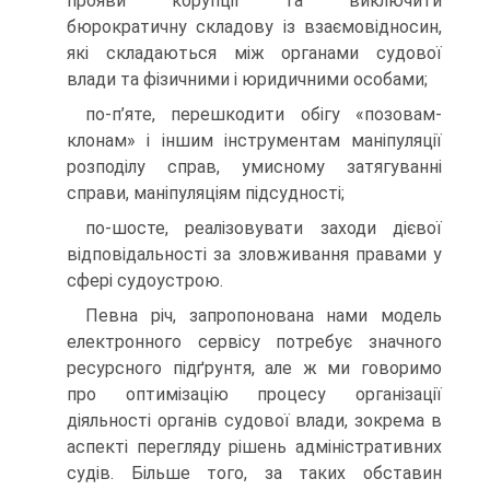
прояви корупції та виключити
бюрократичну складову із взаємовідносин,
які складаються між органами судової
влади та фізичними і юридичними особами;
по-п’яте, перешкодити обігу «позовам-
клонам» і іншим інструментам маніпуляції
розподілу справ, умисному затягуванні
справи, маніпуляціям підсудності;
по-шосте, реалізовувати заходи дієвої
відповідальності за зловживання правами у
сфері судоустрою.
Певна річ, запропонована нами модель
електронного сервісу потребує значного
ресурсного підґрунтя, але ж ми говоримо
про оптимізацію процесу організації
діяльності органів судової влади, зокрема в
аспекті перегляду рішень адміністративних
судів. Більше того, за таких обставин