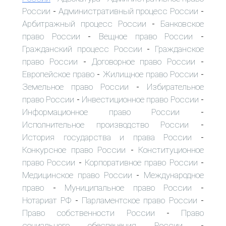
России
Административный процесс России
-
-
Арбитражный процесс России
Банковское
-
право России
Вещное право России
-
-
Гражданский процесс России
Гражданское
-
право России
Договорное право России
-
-
Европейское право
Жилищное право России
-
-
Земельное право России
Избирательное
-
право России
Инвестиционное право России
-
-
Информационное право России
-
Исполнительное производство России
-
История государства и права России
-
Конкурсное право России
Конституционное
-
право России
Корпоративное право России
-
-
Медицинское право России
Международное
-
право
Муниципальное право России
-
-
Нотариат РФ
Парламентское право России
-
-
Право собственности России
Право
-
социального обеспечения России
-