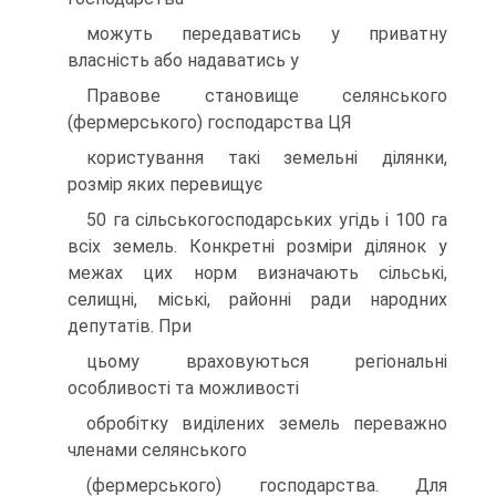
можуть передаватись у приватну
власнiсть або надаватись у
Правове становище селянського
(фермерського) господарства ЦЯ
користування такi земельнi дiлянки,
розмiр яких перевищує
50 га сiльськогосподарських угiдь i 100 га
всiх земель. Конкретнi розмiри дiлянок у
межах цих норм визначають сiльськi,
селищнi, мiськi, районнi ради народних
депутатiв. При
цьому враховуються регiональнi
особливостi та можливостi
обробiтку видiлених земель переважно
членами селянського
(фермерського) господарства. Для