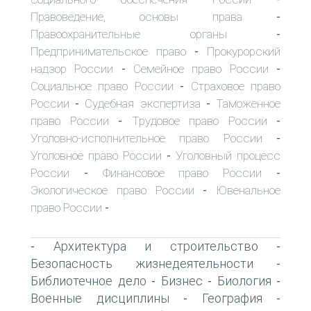
Правоведение, основы права
-
Правоохранительные органы
-
Предпринимательское право
Прокурорский
-
надзор России
Семейное право России
-
-
Социальное право России
Страховое право
-
России
Судебная экспертиза
Таможенное
-
-
право России
Трудовое право России
-
-
Уголовно-исполнительное право России
-
Уголовное право России
Уголовный процесс
-
России
Финансовое право России
-
-
Экологическое право России
Ювенальное
-
право России
-
Архитектура и строительство
-
-
Безопасность жизнедеятельности
-
Библиотечное дело
Бизнес
Биология
-
-
-
Военные дисциплины
География
-
-