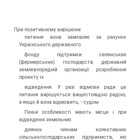
При позитивному вирiшеннi
питання вона замовляє за рахунок
Українського державного
фонду пiдтримки селянських
(фермерських) господарств державнiй
землевпоряднiй органiзацiї розроблення
проекту їх
вiдведення. У разi вiдмови ради це
питання вирiшується вищестоящою радою,
а якщо й вона вiдмовить, - судом.
Певнi особливостi мають мiсце i при
вiдведеннi земельних
дiлянок членам колективних
сiльськогосподарських пiдприємств, якi