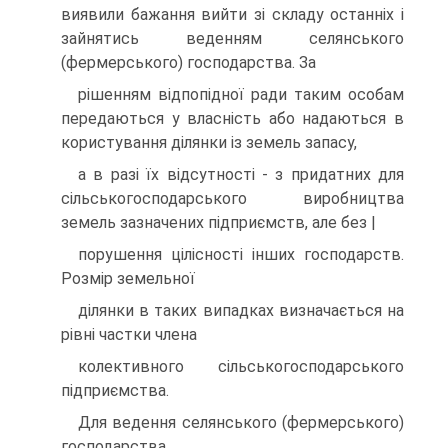
виявили бажання вийти зi складу останнiх i
зайнятись веденням селянського
(фермерського) господарства. За
рiшенням вiдпопiдної ради таким особам
передаються у власнiсть або надаються в
користування дiлянки iз земель запасу,
а в разi їх вiдсутностi - з придатних для
сiльськогосподарського виробництва
земель зазначених пiдприємств, але без |
порушення цiлiсностi iнших господарств.
Розмiр земельної
дiлянки в таких випадках визначається на
рiвнi частки члена
колективного сiльськогосподарського
пiдприємства.
Для ведення селянського (фермерського)
господарства