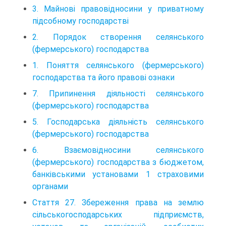
3. Майновi правовiдносини у приватному
пiдсобному господарствi
2. Порядок створення селянського
(фермерського) господарства
1. Поняття селянського (фермерського)
господарства та його правовi ознаки
7. Припинення дiяльностi селянського
(фермерського) господарства
5. Господарська дiяльнiсть селянського
(фермерського) господарства
6. Взаємовiдносини селянського
(фермерського) господарства з бюджетом,
банкiвськими установами 1 страховими
органами
Стаття 27. Збереження права на землю
сільськогосподарських підприємств,