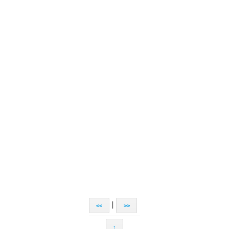
|
<<
>>
↑