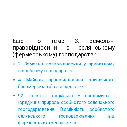
Еще по теме 3. Земельнi
правовiдносини в селянському
(фермерському) господарствi:
2. Земельнi правовiдносини у приватному
пiдсобному господарствi
4. Майновi правовiдносини селянського
(фермерського) господарства
92. Поняття, соціально – економічна і
юридична природа особистого селянського
господарювання. Відмінність особистого
селянського господарювання від
фермерських господарств.