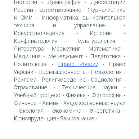
Геология
Демография
Диссертации
-
-
России
Естествознание
Журналистика
-
-
и СМИ
Информатика, вычислительная
-
техника и управление
-
Искусствоведение
История
-
-
Конфликтология
Культурология
-
-
Литература
Маркетинг
Математика
-
-
-
Медицина
Менеджмент
Педагогика
-
-
-
Политология
Право России
Право
-
-
України
Промышленность
Психология
-
-
-
Реклама
Религиоведение
Социология
-
-
-
Страхование
Технические науки
-
-
Учебный процесс
Физика
Философия
-
-
-
Финансы
Химия
Художественные науки
-
-
Экология
Экономика
Энергетика
-
-
-
-
Юриспруденция
Языкознание
-
-