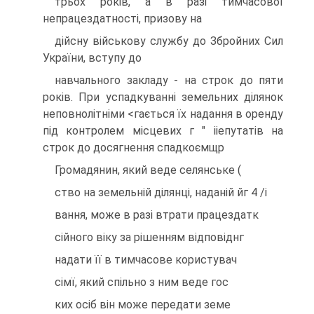
трьох рокiв, а в разi тимчасової
непрацездатностi, призову на
дiйсну вiйськову службу до Збройних Сил
України, вступу до
навчального закладу - на строк до пяти
рокiв. При успадкуваннi земельних дiлянок
неповнолiтнiми <гається їх надання в оренду
пiд контролем мiсцевих г " iiепутатiв на
строк до досягнення спадкоємщр
Громадянин, який веде селянське (
ство на земельнiй дiлянцi, наданiй йг 4 /i
вання, може в разi втрати працездатк
сiйного вiку за рiшенням вiдповiднг
надати її в тимчасове користувач
сiмї, який спiльно з ним веде гос
ких осiб вiн може передати земе