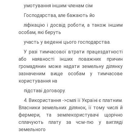
умотування iншим членам сiм
Господарства, але бажають йо
лiфiкацiю i досвiд роботи, а також iншим
особам, якi беруть
участь у веденнi цього господарства.
У разi тимчасової втрати працездатностi
або наявностi iнших поважних причин
громадянин може надати земельну дiлянку
зазначеним вище особам у тимчасове
користування на
пiдставi договору.
4. Використання ->смлi її Українi є платним.
Власники земельних дiлянок, її тому числi й
фермери, та землекористувачi щорiчно
сплачують плату за чсм-пю у виглядi
земельного