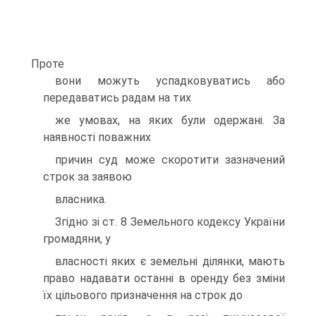
Проте
вони можуть успадковуватись або
передаватись радам на тих
же умовах, на яких були одержанi. За
наявностi поважних
причин суд може скоротити зазначений
строк за заявою
власника.
Згiдно зi ст. 8 Земельного кодексу України
громадяни, у
власностi яких є земельнi дiлянки, мають
право надавати останнi в оренду без змiни
їх цiльового призначення на строк до