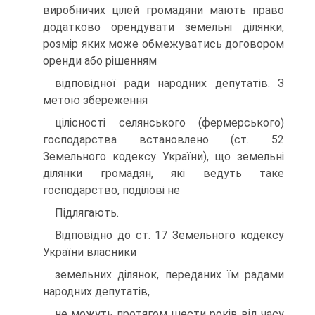
виробничих цiлей громадяни мають право
додатково орендувати земельнi дiлянки,
розмiр яких може обмежуватись договором
оренди або рiшенням
вiдповiдної ради народних депутатiв. З
метою збереження
цiлiсностi селянського (фермерського)
господарства встановлено (ст. 52
Земельного кодексу України), що земельнi
дiлянки громадян, якi ведуть таке
господарство, подiловi не
Пiдлягають.
Вiдповiдно до ст. 17 Земельного кодексу
України власники
земельних дiлянок, переданих їм радами
народних депутатiв,
не можуть протягом шести рокiв вiд часу