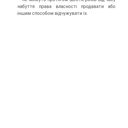
набуття права власностi продавати або
iншим способом вiдчужувати їх.