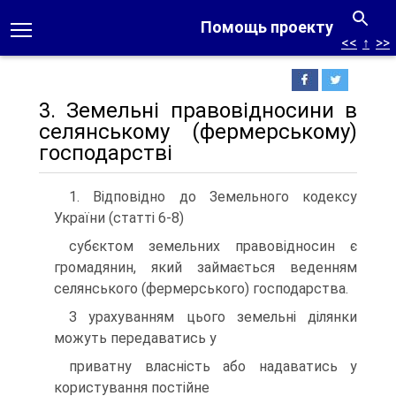
Помощь проекту
<<
↑
>>
3. Земельнi правовiдносини в
селянському (фермерському)
господарствi
1. Вiдповiдно до Земельного кодексу
України (статтi 6-8)
субєктом земельних правовiдносин є
громадянин, який займається веденням
селянського (фермерського) господарства.
З урахуванням цього земельнi дiлянки
можуть передаватись у
приватну власнiсть або надаватись у
користування постiйне