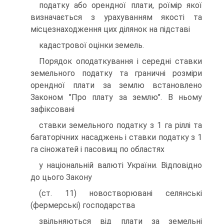
податку або орендної плати, роїмiр якої
визначається з урахуванням якостi та
мiсцезнаходження цих дiлянок на пiдставi
кадастрової оцiнки земель.
Порядок оподаткування i середнi ставки
земельного податку та граничнi розмiри
орендної плати за землю встановлено
Законом "Про плату за землю". В ньому
зафiксованi
ставки земельного податку з 1 га рiллi та
багаторiчних насаджень i ставки податку з 1
га сiножатей i пасовищ по областях
у нацiональнiй валютi України. Вiдповiдно
до цього Закону
(ст. 11) новостворюванi селянськi
(фермерськi) господарства
звiльняються вiд плати за земельнi