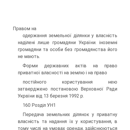
Правом на
одержання земельної дiлянки у власнiсть
надiленi лише громадяни України. iноземнi
громадяни та особи без громадянства його
не мають.
Форми державних актiв на право
приватної власностi на землю i на право
постiйного користування нею
затверджено постановою Верховної Ради
України вiд 13 березня 1992 р.
160 Роздiл УН1
Передача земельних дiлянок у приватну
власнiсть та надання їх у користування, в
тому числi на умовах оренди, здiйснюються