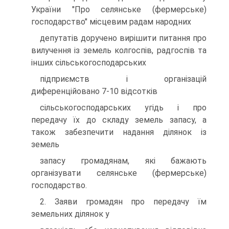
України "Про селянське (фермерське)
господарство" мiсцевим радам народних
депутатiв доручено вирiшити питання про
вилучення iз земель колгоспiв, радгоспiв та
iнших сiльськогосподарських
пiдприємств i органiзацiй
диференцiйовано 7-10 вiдсоткiв
сiльськогосподарських угiдь i про
передачу їх до складу земель запасу, а
також забезпечити надання дiлянок iз
земель
запасу громадянам, якi бажають
органiзувати селянське (фермерське)
господарство.
2. Заяви громадян про передачу їм
земельних дiлянок у