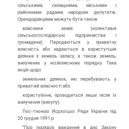
сiльськими, селищними, мiськими i
районними радами народних депутатiв.
Орендодавцями можуть бути також
власники землi (колективнi
сiльськогосподарськi пiдприємства i
громадяни). Передаються у приватну
власнiсть або надаються в користутiшiя
дiлянки ii земель запасу, а також земель,
вилучених у нсi.iiiоiиiсному порядку. Така
акцiя щодо
земельних дiлянок, якi перебувають у
приватнiй власностi або
користуїiiїннi, проводиться лише пiсля їх
вилучення (викупу).
Пос-тноноiо Исрхоїшої Ряди України пiд
20 грудня 1991 р.
"Про порядок введення в дiю Закону