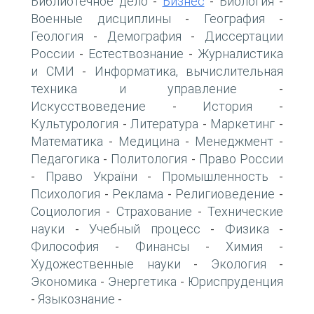
Библиотечное дело
Бизнес
Биология
-
-
-
Военные дисциплины
География
-
-
Геология
Демография
Диссертации
-
-
России
Естествознание
Журналистика
-
-
и СМИ
Информатика, вычислительная
-
техника и управление
-
Искусствоведение
История
-
-
Культурология
Литература
Маркетинг
-
-
-
Математика
Медицина
Менеджмент
-
-
-
Педагогика
Политология
Право России
-
-
Право України
Промышленность
-
-
-
Психология
Реклама
Религиоведение
-
-
-
Социология
Страхование
Технические
-
-
науки
Учебный процесс
Физика
-
-
-
Философия
Финансы
Химия
-
-
-
Художественные науки
Экология
-
-
Экономика
Энергетика
Юриспруденция
-
-
Языкознание
-
-