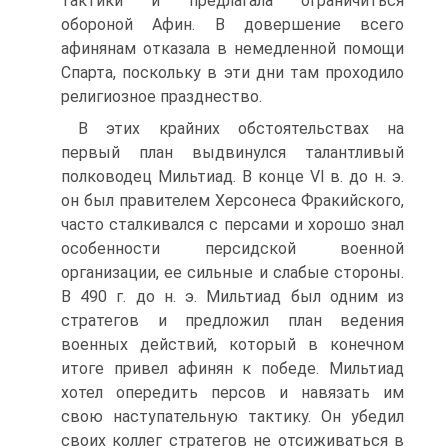
тактики и предлагала ограничиться
обороной Афин. B довершение всего
афинянам отказала в немедленной помощи
Спарта, поскольку в эти дни там проходило
религиозное празднество.
B этих крайних обстоятельствах на
первый план выдвинулся талантливый
полководец Мильтиад. B конце VI в. до н. э.
он был правителем Херсонеса Фракийского,
часто сталкивался с персами и хорошо знал
особенности персидской военной
организации, ее сильные и слабые стороны.
B 490 г. до н. э. Мильтиад был одним из
стратегов и предложил план ведения
военных действий, который в конечном
итоге привел афинян к победе. Мильтиад
хотел опередить персов и навязать им
свою наступательную тактику. Он убедил
своих коллег стратегов не отсиживаться в