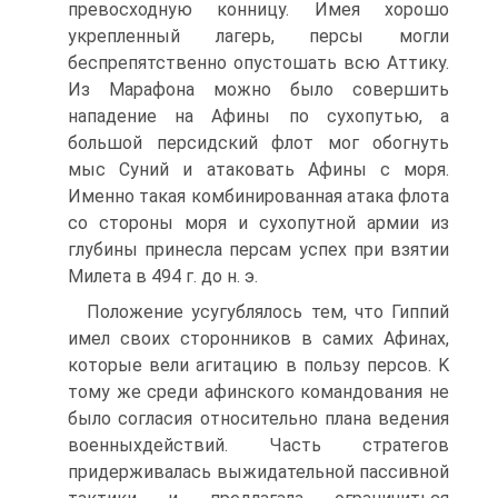
превосходную конницу. Имея хорошо
укрепленный лагерь, персы могли
беспрепятственно опустошать всю Аттику.
Из Марафона можно было совершить
нападение на Афины по сухопутью, а
большой персидский флот мог обогнуть
мыс Суний и атаковать Афины с моря.
Именно такая комбинированная атака флота
со стороны моря и сухопутной армии из
глубины принесла персам успех при взятии
Милета в 494 г. до н. э.
Положение усугублялось тем, что Гиппий
имел своих сторонников в самих Афинах,
которые вели агитацию в пользу персов. K
тому же среди афинского командования не
было согласия относительно плана ведения
военныхдействий. Часть стратегов
придерживалась выжидательной пассивной