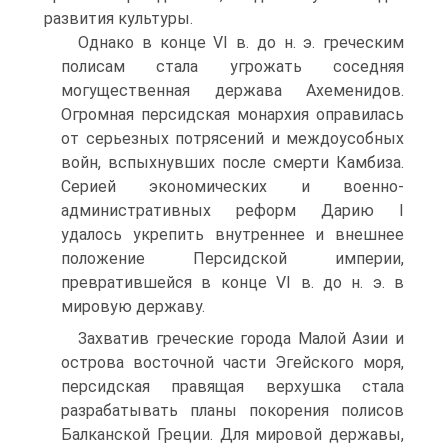
развития культуры.
Однако в конце VI в. до н. э. греческим
полисам стала угрожать соседняя
могущественная держава Ахеменидов.
Огромная персидская монархия оправилась
от серьезных потрясений и междоусобных
войн, вспыхнувших после смерти Камбиза.
Серией экономических и военно-
административных реформ Дарию I
удалось укрепить внутреннее и внешнее
положение Персидской империи,
превратившейся в конце VI в. до н. э. в
мировую державу.
Захватив греческие города Малой Азии и
острова восточной части Эгейского моря,
персидская правящая верхушка стала
разрабатывать планы покорения полисов
Балканской Греции. Для мировой державы,