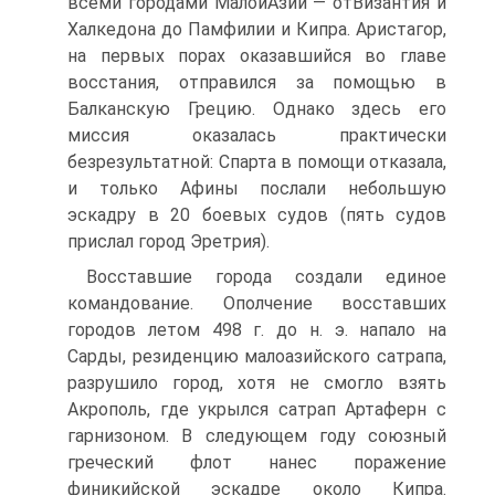
всеми городами МалойАзии — отВизантия и
Халкедона до Памфилии и Кипра. Аристагор,
на первых порах оказавшийся во главе
восстания, отправился за помощью в
Балканскую Грецию. Однако здесь его
миссия оказалась практически
безрезультатной: Спарта в помощи отказала,
и только Афины послали небольшую
эскадру в 20 боевых судов (пять судов
прислал город Эретрия).
Восставшие города создали единое
командование. Ополчение восставших
городов летом 498 г. до н. э. напало на
Сарды, резиденцию малоазийского сатрапа,
разрушило город, хотя не смогло взять
Акрополь, где укрылся сатрап Артаферн с
гарнизоном. B следующем году союзный
греческий флот нанес поражение
финикийской эскадре около Кипра.