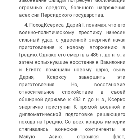
завоевание Эллады потребует мобилизации
огромных средств, большого напряжения
всех сил Персидского государства.
4. ПоходКсеркса. Дарий I, понимая, что его
военно-политическому престижу нанесен
сильный удар, с удвоенной энергией начал
приготовления к новому вторжению в
Грецию. Однако его смерть в 486 г. до н. э., а
затем вспыхнувшие восстания в Вавилонии
и Египте помешали новому царю, сыну
Дария, Ксерксу завершить эти
приготовления. Ho, восстановив
относительное спокойствие в своей
обширной державе к 483 г. до н. э., Ксеркс
энергично приступил K прямой военной и
дипломатической подготовке решающего
похода на Грецию. Co всех концов империи
стягивались воинские контингенты в
Малую Азию, строился флот,