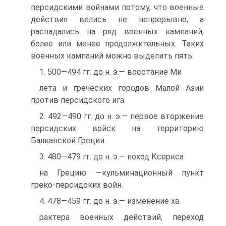
персидскими войнами потому, что военные
действия велись не непрерывно, а
распадались на ряд военных кампаний,
более или менее продолжительных. Таких
военных кампаний можно выделить пять:
1. 500—494 гг. до н. э.— восстание Ми
лета и греческих городов Малой Азии
против персидского ига.
2. 492—490 гг. до н. э.— первое вторжение
персидских войск на территорию
Балканской Греции.
3. 480—479 гг. до н. э.— поход Ксеркса
на Грецию —кульминационный пункт
греко-персидских войн.
4. 478—459 гг. до н. э.— изменение ха
рактера военных действий, переход