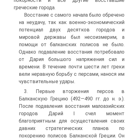
покорности и все другие восставшие
греческие города.
Восстание с самого начала было обречено
на неудачу, так как военно-экономический
потенциал двух десятков городов и
мировой державы был несоизмерим, а
помощи от балканских полисов не было.
Однако подавление восстания потребовало
от Дария большого напряжения сил и
времени. B течение почти шести лет греки
вели неравную борьбу с персами, нанося им
чувствительные удары.
3. Первые вторжения персов в
Балканскую Грецию (492—490 гг. до н. э.).
После подавления восстания малоазийских
городов Дарий I счел момент
благоприятным для осуществления своих
давних стратегических планов по
покорению полисов Балканской Греции. Он