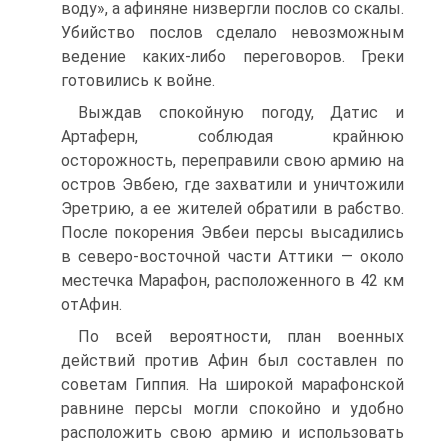
воду», а афиняне низвергли послов со скалы.
Убийство послов сделало невозможным
ведение каких-либо переговоров. Греки
готовились к войне.
Выждав спокойную погоду, Датис и
Артаферн, соблюдая крайнюю
осторожность, переправили свою армию на
остров Эвбею, где захватили и уничтожили
Эретрию, а ее жителей обратили в рабство.
После покорения Эвбеи персы высадились
в северо-восточной части Аттики — около
местечка Марафон, расположенного в 42 км
отАфин.
По всей вероятности, план военных
действий против Афин был составлен по
советам Гиппия. Ha широкой марафонской
равнине персы могли спокойно и удобно
расположить свою армию и использовать