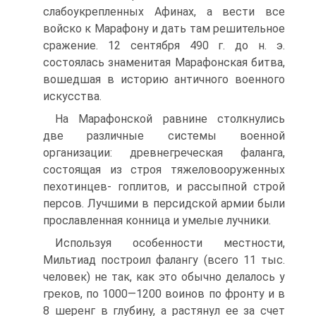
слабоукрепленных Афинах, а вести все
войско к Марафону и дать там решительное
сражение. 12 сентября 490 г. до н. э.
состоялась знаменитая Марафонская битва,
вошедшая в историю античного военного
искусства.
Ha Марафонской равнине столкнулись
две различные системы военной
организации: древнегреческая фаланга,
состоящая из строя тяжеловооруженных
пехотинцев- гоплитов, и рассыпной строй
персов. Лучшими в персидской армии были
прославленная конница и умелые лучники.
Используя особенности местности,
Мильтиад построил фалангу (всего 11 тыс.
человек) не так, как это обычно делалось у
греков, по 1000—1200 воинов по фронту и в
8 шеренг в глубину, а растянул ее за счет