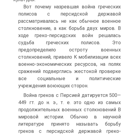
Вот почему назревшая война греческих
полисов с персидской державой
рассматривалась не как обычное военное
столкновение, а как борьба двух миров. B
ходе греко-персидских войн решалась
судьба греческих полисов. Это
предопределило остроту военных
столкновений, привело K мобилизации всех
военно-экономических ресурсов, на полях
сражений подверглись жестокой проверке
все социальные и политические
учреждения воюющих сторон.
Война греков с Персией датируется 500—
449 гт. до н. э., т. e. это одно из самых
продолжительных военных столкновений B
мировой истории. Обычно в научной
литературе принято называть борьбу
греков с персидской державой греко-