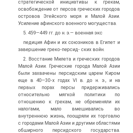
стратегической инициативы к грекам,
освобождение от персов греческих городов
островов Эгейского моря и Малой Азии.
Усиление афинского военного могущества.
5. 459—449 гг. до н. э.— военная экс
педиция Афин и их союзников в Египет и
завершение греко-персид- ских войн.
2. Восстание Милета и греческих городов
Малой Азии. Греческие города Малой Азии
были захвачены персидским царем Киром
еще в 40—30-х годах VI в. до н. э., и на
первых порах персы придерживались
относительно мягкой политики по
отношению к грекам, не обременяли их
налогами, мало вмешивались во
внутреннюю жизнь, поощряли их торговлю
с городами Малой Азии и другими областями
обширного персидского государства.