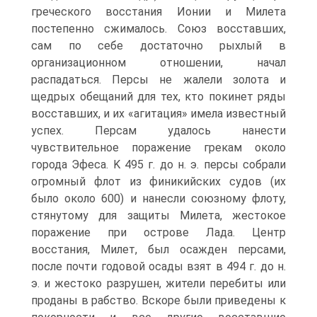
греческого восстания Ионии и Милета
постепенно сжималось. Союз восставших,
сам по себе достаточно рыхлый в
организационном отношении, начал
распадаться. Персы не жалели золота и
щедрых обещаний для тех, кто покинет ряды
восставших, и их «агитация» имела известный
успех. Персам удалось нанести
чувствительное поражение грекам около
города Эфеса. K 495 г. до н. э. персы собрали
огромный флот из финикийских судов (их
было около 600) и нанесли союзному флоту,
стянутому для защиты Милета, жестокое
поражение при острове Лада. Центр
восстания, Милет, был осажден персами,
после почти годовой осады взят в 494 г. до н.
э. и жестоко разрушен, жители перебиты или
проданы в рабство. Вскоре были приведены к