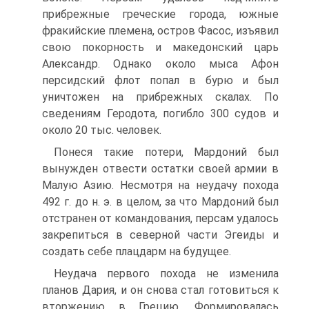
прибрежные греческие города, южные
фракийские племена, остров Фасос, изъявил
свою покорность и македонский царь
Александр. Однако около мыса Афон
персидский флот попал в бурю и был
уничтожен на прибрежных скалах. По
сведениям Геродота, погибло 300 судов и
около 20 тыс. человек.
Понеся такие потери, Мардоний был
вынужден отвести остатки своей армии в
Малую Азию. Несмотря на неудачу похода
492 г. до н. э. в целом, за что Мардоний был
отстранен от командования, персам удалось
закрепиться в северной части Эгеиды и
создать себе плацдарм на будущее.
Неудача первого похода не изменила
планов Дария, и он снова стал готовиться к
вторжению в Грецию. Формировалась