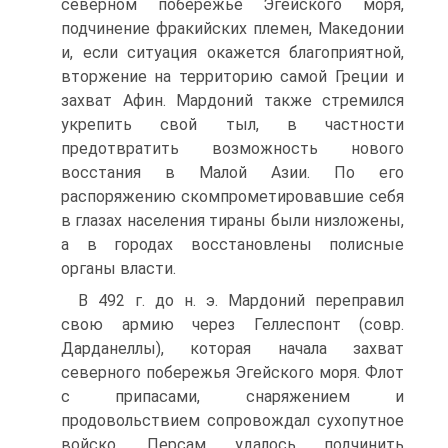
северном побережье Эгейского моря,
подчинение фракийских племен, Македонии
и, если ситуация окажется благоприятной,
вторжение на территорию самой Греции и
захват Афин. Мардоний также стремился
укрепить свой тыл, в частности
предотвратить возможность нового
восстания в Малой Азии. По его
распоряжению скомпрометировавшие себя
в глазах населения тираны были низложены,
а в городах восстановлены полисные
органы власти.
B 492 г. до н. э. Мардоний переправил
свою армию через Геллеспонт (совр.
Дарданеллы), которая начала захват
северного побережья Эгейского моря. Флот
с припасами, снаряжением и
продовольствием сопровождал сухопутное
войско. Персам удалось подчинить