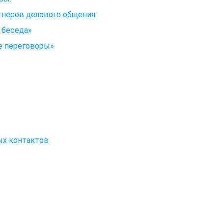
тнеров делового общения
 беседа»
е переговоры»
ых контактов