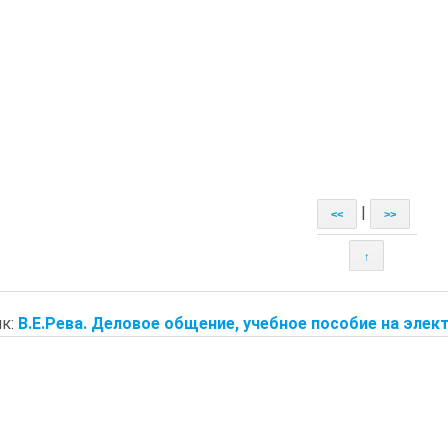
|
<<
>>
↑
к:
В.Е.Рева. Деловое общение, учебное пособие на элект