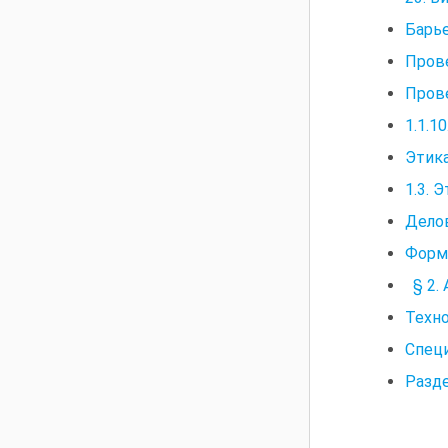
Барье
Прове
Пров
1.1.1
Этик
1.3. 
Дело
Форм
§ 2. 
Техно
Спец
Разде