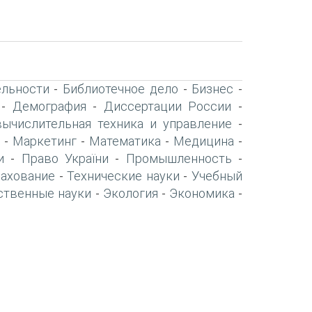
ельности
Библиотечное дело
Бизнес
-
-
-
Демография
Диссертации России
-
-
-
вычислительная техника и управление
-
Маркетинг
Математика
Медицина
-
-
-
-
и
Право України
Промышленность
-
-
-
рахование
Технические науки
Учебный
-
-
ственные науки
Экология
Экономика
-
-
-