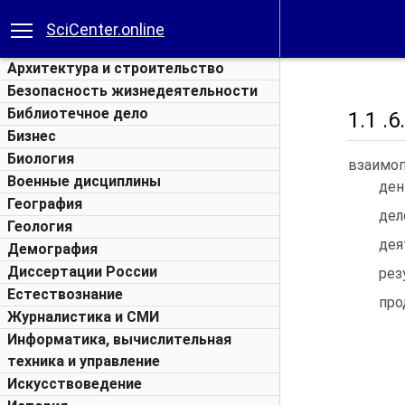
SciCenter.online
Архитектура и строительство
Безопасность жизнедеятельности
Библиотечное дело
1.1 .
Бизнес
Биология
взаимоп
Военные дисциплины
ден
География
дел
Геология
дея
Демография
Диссертации России
рез
Естествознание
про
Журналистика и СМИ
Информатика, вычислительная
техника и управление
Искусствоведение