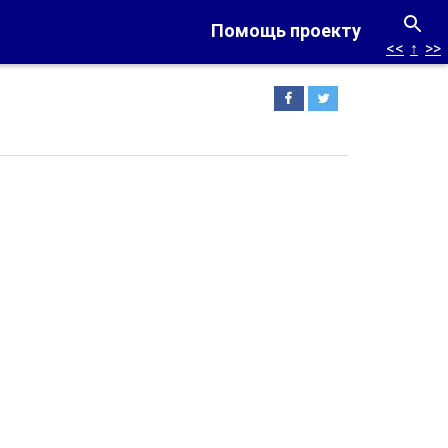
Помощь проекту
<<
↑
>>