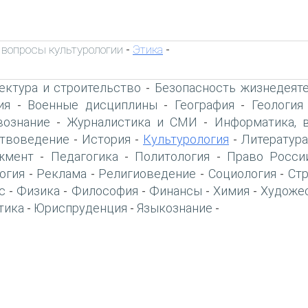
вопросы культурологии
Этика
-
-
ектура и строительство
Безопасность жизнедеят
-
ия
Военные дисциплины
География
Геология
-
-
-
вознание
Журналистика и СМИ
Информатика, 
-
-
твоведение
История
Культурология
Литература
-
-
-
жмент
Педагогика
Политология
Право Росси
-
-
-
огия
Реклама
Религиоведение
Социология
Ст
-
-
-
-
с
Физика
Философия
Финансы
Химия
Художе
-
-
-
-
-
тика
Юриспруденция
Языкознание
-
-
-