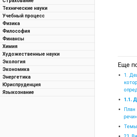
Страхование
Технические науки
Учебный процесс
Физика
Философия
Финансы
Химия
Художественные науки
Экология
Еще по
Экономика
1. Д
Энергетика
кото
Юриспруденция
опред
Языкознание
1.1. 
План
речи»
Темы 
23. В