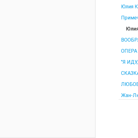
Юлия К
Примеч
Юлия 
ВООБР
ОПЕР
"Я ИДУ
СКАЗКА
ЛЮБОВ
Жан-Лю