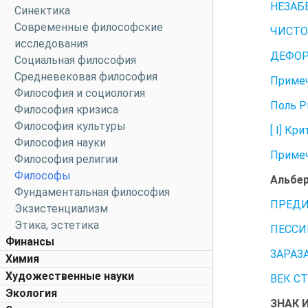
НЕЗАБ
Синектика
Современные философские
ЧИСТО
исследования
ДЕФОР
Социальная философия
Средневековая философия
Примеч
Философия и социология
Поль Р
Философия кризиса
Философия культуры
[ I] Кр
Философия науки
Примеч
Философия религии
Философы
Альбер
Фундаментальная философия
ПРЕДИ
Экзистенциализм
Этика, эстетика
ПЕССИ
Финансы
ЗАРАЗ
Химия
Художественные науки
ВЕК С
Экология
ЗНАК И