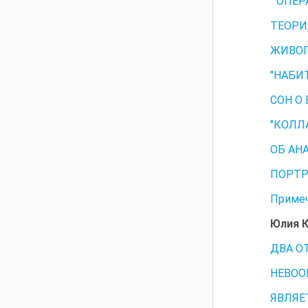
" ОПЕР
ТЕОРИЯ
ЖИВОПИ
"НАБИ
СОН О
"КОЛЛ
ОБ АНА
ПОРТРЕ
Примеч
Юлия К
ДВА О
НЕВОО
ЯВЛЯЕТ