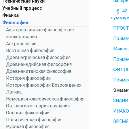
Валери
Технические науки
Учебный процесс
§ 42. Х
Физика
суммиру
Философия
ПРОСТ
Альтернативные философские
исследования
Примеч
Антропология
Микель
Восточная философия
Древнегреческая философия
Примеч
Древнеиндийская философия
ФИЛОС
Древнекитайская философия
История философии
Примеч
История философии Возрождения
Эмману
Логика
Немецкая классическая философия
ЗНАНИ
Онтология и теория познания
ИНАКО
Основы философии
Политическая философия
ВРЕМЯ
Русская философия