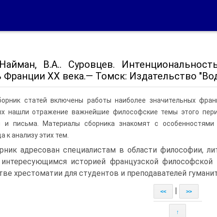
 Найман, В.А.. Суровцев. Интенциональнос
Франции XX века.— Томск: Издательство "Водо
борник статей включены работы наиболее значительных фран
ых нашли отражение важнейшие философские темы этого перио
я и письма. Материалы сборника знакомят с особенностями 
а к анализу этих тем.
рник адресован специалистам в области философии, лит
 интересующимся историей французской философской 
тве хрестоматии для студентов и преподавателей гумани
|
<<
>>
↑