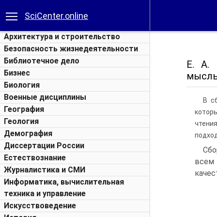
SciCenter.online
Архитектура и строительство
Безопасность жизнедеятельности
Библиотечное дело
Е. А.
Бизнес
мысль 
Биология
Военные дисциплины
В с
География
котор
Геология
чтени
Демография
подход
Диссертации России
Сбо
Естествознание
всем
Журналистика и СМИ
качес
Информатика, вычислительная
техника и управление
Искусствоведение