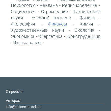
Психология
Реклама
Религиоведение
-
-
-
Социология
Страхование
Технические
-
-
науки
Учебный процесс
Физика
-
-
-
Философия
Финансы
Химия
-
-
-
Художественные науки
Экология
-
-
Экономика
Энергетика
Юриспруденция
-
-
Языкознание
-
-
О проекте
Авторам
info@scicenter.online