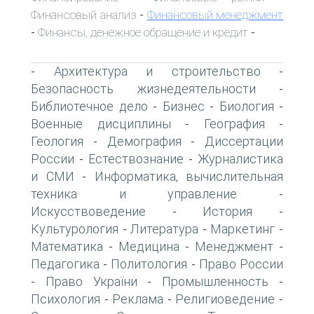
Финансовый анализ
Финансовый менеджмент
-
Финансы, денежное обращение и кредит
-
-
Архитектура и строительство
-
-
Безопасность жизнедеятельности
-
Библиотечное дело
Бизнес
Биология
-
-
-
Военные дисциплины
География
-
-
Геология
Демография
Диссертации
-
-
России
Естествознание
Журналистика
-
-
и СМИ
Информатика, вычислительная
-
техника и управление
-
Искусствоведение
История
-
-
Культурология
Литература
Маркетинг
-
-
-
Математика
Медицина
Менеджмент
-
-
-
Педагогика
Политология
Право России
-
-
Право України
Промышленность
-
-
-
Психология
Реклама
Религиоведение
-
-
-