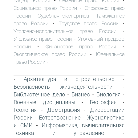
надзор России
Семейное право России
-
-
Социальное право России
Страховое право
-
России
Судебная экспертиза
Таможенное
-
-
право России
Трудовое право России
-
-
Уголовно-исполнительное право России
-
Уголовное право России
Уголовный процесс
-
России
Финансовое право России
-
-
Экологическое право России
Ювенальное
-
право России
-
Архитектура и строительство
-
-
Безопасность жизнедеятельности
-
Библиотечное дело
Бизнес
Биология
-
-
-
Военные дисциплины
География
-
-
Геология
Демография
Диссертации
-
-
России
Естествознание
Журналистика
-
-
и СМИ
Информатика, вычислительная
-
техника и управление
-