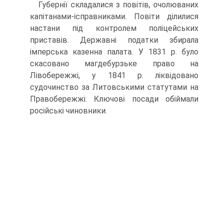
Губернії складалися з повітів, очолюваних
капітанами-ісправниками. Повіти ділилися
настани під контролем поліцейських
приставів. Державні по­датки збирала
імперська казенна палата. У 1831 р. було
скасовано магдебурзьке право на
Лівобережжі, у 1841 р. ліквідовано
судочинство за Литовськими ста­тутами на
Правобережжі. Ключові посади обіймали
російські чиновники.