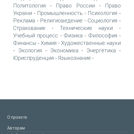
Политология
Право России
Право
-
-
України
Промышленность
Психология
-
-
-
Реклама
Религиоведение
Социология
-
-
-
Страхование
Технические науки
-
-
Учебный процесс
Физика
Философия
-
-
-
Финансы
Химия
Художественные науки
-
-
Экология
Экономика
Энергетика
-
-
-
-
Юриспруденция
Языкознание
-
-
О проекте
Авторам