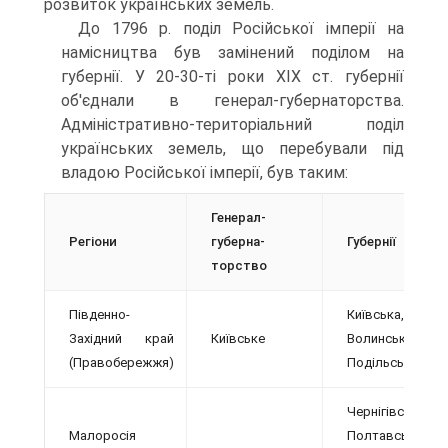
розвиток українських земель.
До 1796 р. поділ Російської імперії на
намісниц­тва був замінений поділом на
губернії. У 20-30-ті роки XIX ст. губернії
об'єднали в генерал-губернаторства.
Адміністративно-територіальний поділ
українських земель, що перебували під
владою Російської імперії, був таким:
Генерал-
Регіони
губерна­
Губернії
торство
Південно-
Київська,
Західний край
Київське
Волинська,
(Правобережжя)
Подільська
Чернігівська,
Малоросія
Полтав­ська,