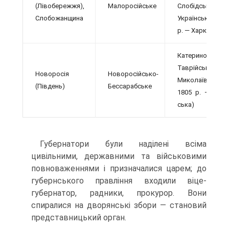
(Ліво­бережжя),
Мало­російське
Слобідсько-
Слобо­жанщина
Українська (з 1
р. — Харківська)
Катеринославсь
Таврійська,
Новоросія
Новоросійсько-
Миколаїв­ська
(Південь)
Бессарабське
1805 р. — Херс
ська)
Губернатори були наділені всіма
цивільними, дер­жавними та військовими
повноваженнями і призна­чалися царем; до
губернського правління входили віце-
губернатор, радники, прокурор. Вони
спирали­ся на дворянські збори — становий
представниць­кий орган.