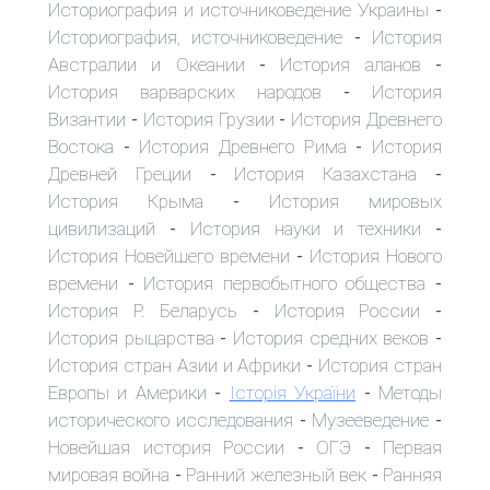
Историография и источниковедение Украины
-
Историография, источниковедение
История
-
Австралии и Океании
История аланов
-
-
История варварских народов
История
-
Византии
История Грузии
История Древнего
-
-
Востока
История Древнего Рима
История
-
-
Древней Греции
История Казахстана
-
-
История Крыма
История мировых
-
цивилизаций
История науки и техники
-
-
История Новейшего времени
История Нового
-
времени
История первобытного общества
-
-
История Р. Беларусь
История России
-
-
История рыцарства
История средних веков
-
-
История стран Азии и Африки
История стран
-
Европы и Америки
Історія України
Методы
-
-
исторического исследования
Музееведение
-
-
Новейшая история России
ОГЭ
Первая
-
-
мировая война
Ранний железный век
Ранняя
-
-