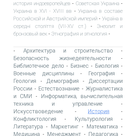
история индоевропейцев
Советская Украина
-
-
Украина в XVI - XVIII вв
Украина в составе
-
Российской и Австрийской империй
Україна в
-
середні століття (VII-XV ст.)
Энеолит и
-
бронзовый век
Этнография и этнология
-
-
Архитектура и строительство
-
-
Безопасность жизнедеятельности
-
Библиотечное дело
Бизнес
Биология
-
-
-
Военные дисциплины
География
-
-
Геология
Демография
Диссертации
-
-
России
Естествознание
Журналистика
-
-
и СМИ
Информатика, вычислительная
-
техника и управление
-
Искусствоведение
История
-
-
Конфликтология
Культурология
-
-
Литература
Маркетинг
Математика
-
-
-
Медицина
Менеджмент
Педагогика
-
-
-