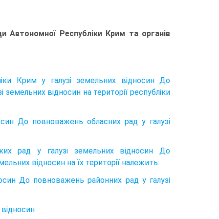
ди Автономної Республіки Крим та органів
іки Крим у галузі земельних відносин До
 земельних відносин на тери­торії республіки
осин До повноважень обласних рад у галузі
ьких рад у галузі земельних відносин До
мельних відносин на їх терито­рії належить:
осин До повноважень районних рад у галузі
 відносин