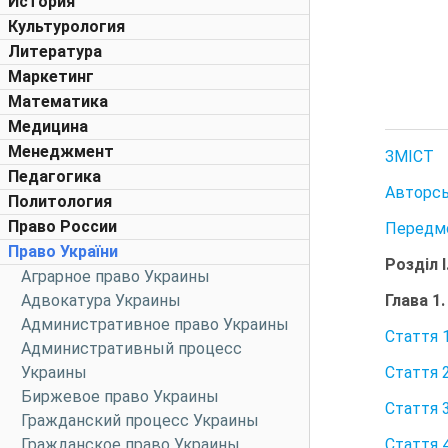
История
Культурология
Литература
Маркетинг
Математика
Медицина
Менеджмент
ЗМІСТ
Педагогика
Авторсь
Политология
Право России
Передм
Право України
Розділ 
Аграрное право Украины
Глава 1
Адвокатура Украины
Административное право Украины
Стаття 
Административный процесс
Стаття 
Украины
Биржевое право Украины
Стаття 
Гражданский процесс Украины
Стаття 
Гражданское право Украины