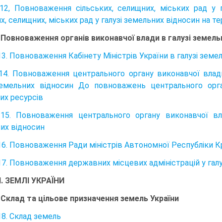
12, Повноваження сільських, селищних, міських рад у
х, селищних, міських рад у галузі земельних відносин на тер
. Повноваження органів виконавчої влади в галузі земель
13. Повноваження Кабінету Міністрів України в галузі земе
14. Повноваження центрального органу виконавчої влади
земельних відносин До повноважень центрального орга
их ресурсів
15. Повноваження центрального органу виконавчої вл
их відносин
16. Повноваження Ради міністрів Автономної Республіки Кр
17. Повноваження державних місцевих адміністрацій у галу
ІІ. ЗЕМЛІ УКРАЇНИ
. Склад та цільове призначення земель України
18. Склад земель