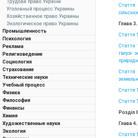
Трудове право України
Стаття 
Уголовный процесс Украины
сільськи
Хозяйственное право Украины
Глава 3
Экологическое право Украины
Промышленность
Стаття 
Психология
Стаття 
Реклама
галузі 
Религиоведение
природн
Социология
Страхование
Стаття 
Технические науки
земельн
Учебный процесс
Стаття 
Физика
Философия
Стаття 
Финансы
Розділ 
Химия
Глава 4
Художественные науки
Экология
Стаття 