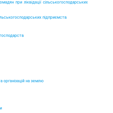
омадян при ліквідації сільськогосподарських
 сільськогосподарських підприємств
 господарств
а організацій на землю
и