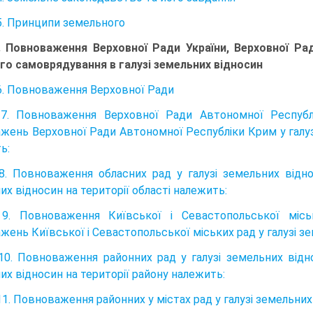
5. Принципи земельного
. Повноваження Верховної Ради України, Верховної Ра
го самоврядування в галузі земельних відносин
6. Повноваження Верховної Ради
 7. Повноваження Верховної Ради Автономної Республ
жень Верховної Ради Автономної Рес­публіки Крим у галузі
ь:
8. Повноваження обласних рад у галузі земельних відн
их відносин на території області належить:
 9. Повноваження Київської і Севастопольської міс
ень Київської і Севастопольської мі­ських рад у галузі зе
10. Повноваження районних рад у галузі земельних відн
их відносин на території району належить:
11. Повноваження районних у містах рад у галузі земельних