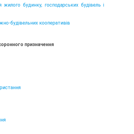
я жилого будинку, господарських будівель і
ражно-будівельних кооперативів
охоронного призначення
ористання
ння