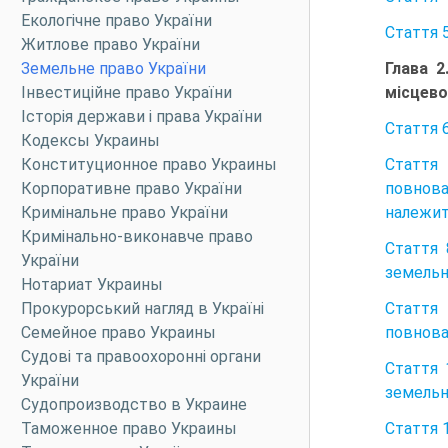
Екологічне право України
Стаття 
Житлове право України
Глава 2
Земельне право України
місцево
Інвестиційне право України
Історія держави і права України
Стаття 
Кодексы Украины
Стаття
Конституционное право Украины
повнова
Корпоративне право України
належит
Кримінальне право України
Кримінально-виконавче право
Стаття 
України
земельн
Нотариат Украины
Стаття
Прокурорський нагляд в Україні
повноваж
Семейное право Украины
Судові та правоохоронні органи
Стаття 
України
земельн
Судопроизводство в Украине
Стаття 
Таможенное право Украины