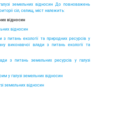
 галузі земельних відносин До повноважень
иторії сіл, селищ, міст належить:
них відносин
льних відносин
 з питань екології та природних ресурсів у
ну виконавчої влади з питань екології та
ади з питань земельних ресурсів у галузі
им у галузі земельних відносин
зі земельних відносин