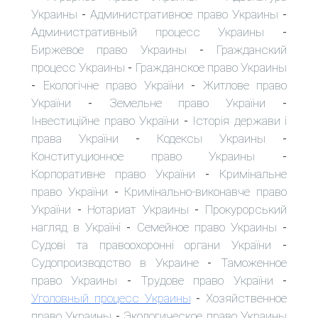
Украины
Административное право Украины
-
-
Административный процесс Украины
-
Биржевое право Украины
Гражданский
-
процесс Украины
Гражданское право Украины
-
Екологічне право України
Житлове право
-
-
України
Земельне право України
-
-
Інвестиційне право України
Історія держави і
-
права України
Кодексы Украины
-
-
Конституционное право Украины
-
Корпоративне право України
Кримінальне
-
право України
Кримінально-виконавче право
-
України
Нотариат Украины
Прокурорський
-
-
нагляд в Україні
Семейное право Украины
-
-
Судові та правоохоронні органи України
-
Судопроизводство в Украине
Таможенное
-
право Украины
Трудове право України
-
-
Уголовный процесс Украины
Хозяйственное
-
право Украины
Экологическое право Украины
-