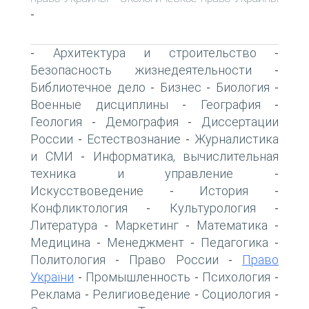
-
Архитектура и строительство
-
-
Безопасность жизнедеятельности
-
Библиотечное дело
Бизнес
Биология
-
-
-
Военные дисциплины
География
-
-
Геология
Демография
Диссертации
-
-
России
Естествознание
Журналистика
-
-
и СМИ
Информатика, вычислительная
-
техника и управление
-
Искусствоведение
История
-
-
Конфликтология
Культурология
-
-
Литература
Маркетинг
Математика
-
-
-
Медицина
Менеджмент
Педагогика
-
-
-
Политология
Право России
Право
-
-
України
Промышленность
Психология
-
-
-
Реклама
Религиоведение
Социология
-
-
-