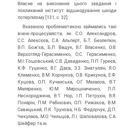
Власне на виконання цього завдання і
покликаний інститут відшкодування шкоди
потерпілому [131, с. 32].
Вказаною проблематикою займались такі
вчені-процесуалісти, як С.О. Александров,
С.С. Алексєєв, С.А. Альперт, Б.Т. Безлепкін,
В.П. Бож’єв, Б.Л. Ващук, В.Г. Власенко, О.В.
Верхогляд-Герасименко, О.С. Герасименко,
М.І. Гошовський, С.В. Давиденко, П.П. Гуреєв,
К.Ф. Гуценко, В.Г. Даєв, З.З. Зінатуллін, Я.О.
Клименко, В.М. Корнуков, О.В. Крикунов, Е.Ф.
Куцова, О.П. Кучинська, О.Г. Мазалов, В.Т.
Маляренко, Ю.М. Мирошниченко, Л.Л.
Нескороджена, В.Т. Нор, І.Л. Петрухін, В.Я.
Понарін, П.М. Рабінович, О.П. Рижаков, В.М.
Савицький, Л.К. Трунова, Н.Б. Федорчук, Д.П.
Чекулаєв, М.О. Чельцов, Л.І. Шаповалова, С.А.
Шейфер та ін.