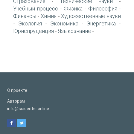
Страхование
Технические науки
-
-
Учебный процесс
Физика
Философия
-
-
-
Финансы
Химия
Художественные науки
-
-
Экология
Экономика
Энергетика
-
-
-
-
Юриспруденция
Языкознание
-
-
О проекте
Авторам
info@scicenter.online