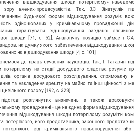
зпечення відшкодування шкоди потерпілому» наведем
 зору вчених-процесуалістів. Так, З.З. Зінатуллін пі
печенням будь-якої форми відшкодування розуміє вс
ність здійснюваних у кримінальному провадженні дій
каних гарантувати відшкодування завданої злочино
вої шкоди [71, с. 52]. Аналогічну позицію займає і С.А
андров, на думку якого, забезпечення відшкодування шкоди
ованих на відшкодування шкоди [4, с. 101].
рнемося до праць сучасних науковців. Так, І. Татарин п
 потерпілому на стадії досудового слідства розуміє пр
зділів органів досудового розслідування, спрямовану 
ення та накладення арешту на майно та інші цінності з м
 цивільного позову [192, с. 328].
підставі розглянутих визначень, а також враховуюч
нальному провадженні - це не єдина форма відшкодування
печення відшкодування шкоди потерпілому розуміти комп
та потерпілого, його представника, законного представни
 потерпілого від кримінального правопорушення або 