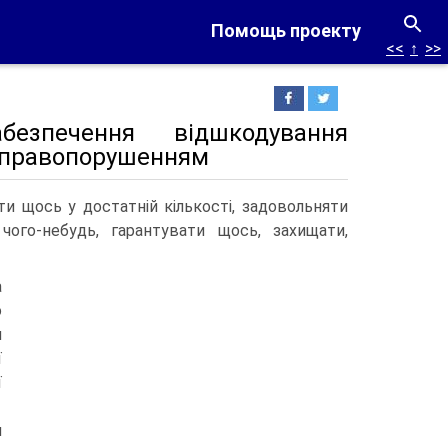
Помощь проекту
<<
↑
>>
безпечення відшкодування
м правопорушенням
ти щось у достатній кількості, задовольняти
чого-небудь, гарантувати щось, захищати,
а
о
я
ї
ї
я