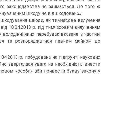
го законодавства не займається. До того ж
винуваченим шкоду не відшкодовано».
дшкодування шкоди, як тимчасове вилучення
 від 18.04.2013 р. під тимчасовим вилученням
 володінні яких перебуває вказане у частині
атися та розпоряджатися певним майном до
04.2013 р. побудована на підґрунті наукових
йно зверталася увага на необхідність внести
словом «особи» аби привести букву закону у