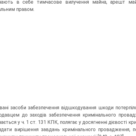
чають в себе тимчасове вилучення майна, арешт май
альним правом.
вані засоби забезпечення відшкодування шкоди потерпіло
одавцем до заходів забезпечення кримінального провадж
чається у ч. 1 ст. 131 КПК, полягає у досягненні дієвості 
ядати вирішення завдань кримінального провадження, пе