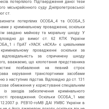
ресів потерпілого. Підтвердження даної тези
ого міськрайонного суду Дніпропетровської
ог ст.
визнати потерпілих ОСОБА_4 та ОСОБА_5
чами у кримінальному провадженні, оскільки
їм завдано майнову та моральну шкоду. У
ідповідно до вимог ст. 62 КПК України
ОБА_1 і ПрАТ «УАСК «АСКА» є цивільними
 кримінальному провадженні оскільки за
відповідальність за спричинену шкоду
того, вважаємо, що клопотання представника
астині позбавлення на певний строк
права керування транспортними засобами
ню з наступних підстав. Відповідно до ст. 131
сове обмеження у користуванні спеціальним
із заходів забезпечення кримінального
вості провадження. Оскільки ОСОБА_1 має
26.12.2007 р. РЕВ10-гоМВ ДАІ УМВС України в
 не є його джерелом доходу, оскільки він не