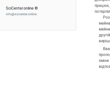
працює,
SciCenter.online ©
потерпі
info@scicenter.online
Роз
майна
майна
другі
виріш
Вва
пропо
зміни
відпов