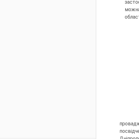
засто
можна
облас
провад
посвідч
Дніпроп