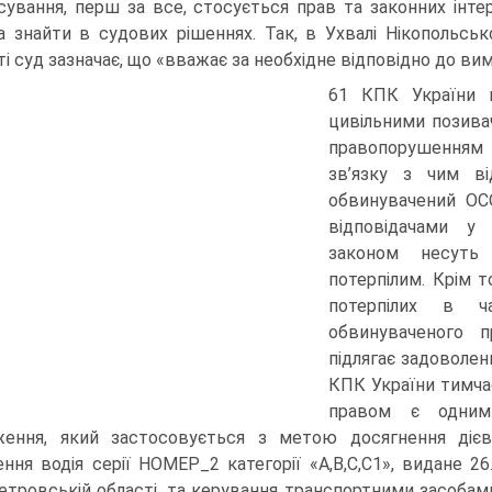
сування, перш за все, стосується прав та законних інте
 знайти в судових рішеннях. Так, в Ухвалі Нікопольськ
ті суд зазначає, що «вважає за необхідне відповідно до вим
61 КПК України 
цивільними позива
правопорушенням 
зв’язку з чим в
обвинувачений ОС
відповідачами у
законом несуть 
потерпілим. Крім 
потерпілих в ч
обвинуваченого 
підлягає задоволен
КПК України тимча
правом є одним 
ження, який застосовується з метою досягнення діє
ення водія серії НОМЕР_2 категорії «А,В,С,С1», видане 
етровській області, та керування транспортними засобами