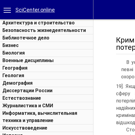
SciCenter.online
Архитектура и строительство
Безопасность жизнедеятельности
Библиотечное дело
Крим
Бизнес
поте
Биология
Военные дисциплины
В у
География
певні
Геология
охорон
Демография
19]. Як
Диссертации России
сферу 
Естествознание
потерпі
Журналистика и СМИ
надійн
Информатика, вычислительная
криміна
техника и управление
відшкод
Искусствоведение
Сто