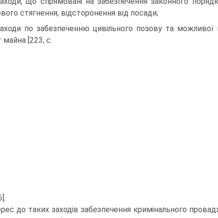
заходи, що спрямовані на забезпечення законного порядк
вого стягнення, відсторонення від посади;
заходи по забезпеченню цивільного позову та можливої 
майна [223, с.
].
ерес до таких заходів забезпечення кримінального прова