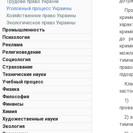
дотри
Трудове право України
Уголовный процесс Украины
Про
Хозяйственное право Украины
кримі
Экологическое право Украины
харак
Промышленность
кримі
Психология
до ре
Реклама
кримі
Религиоведение
можли
Социология
тимч
Страхование
право
Технические науки
підоз
Учебный процесс
Кла
Физика
застос
Философия
1) 
Финансы
прова
Химия
2) 
Художественные науки
тимча
Экология