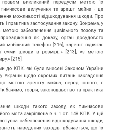
м правом викликаний передусім метою їх
о тимчасове вилучення та арешт майна - це
печення можливості відшкодування шкоди. Про
ть і практика застосування закону. Зокрема, у
з метою забезпечення цивільного позову та
 провадження як доказу, орган досудового
й мобільний телефон [216]; «арешт підлягає
 суми шкоди в розмірі...» [213]; «з метою
у.» [215].
ми до КПК, які були внесені Законом України
су України щодо окремих питань накладення
 що метою арешту майна, серед іншого, є
к бачимо, теорія, законодавство та практика
вання шкоди такого заходу, як тимчасове
о мета закріплена в ч. 1 ст. 148 КПК. У цій
наступна: забезпечення відшкодування шкоди,
ність наведених заходів, вбачається, що їх