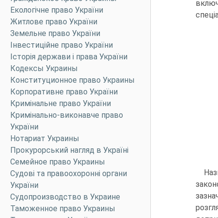
вклю
Екологічне право України
спеці
Житлове право України
Земельне право України
Інвестиційне право України
Історія держави і права України
Кодексы Украины
Конституционное право Украины
Корпоративне право України
Кримінальне право України
Кримінально-виконавче право
України
Нотариат Украины
Прокурорський нагляд в Україні
Семейное право Украины
Наз
Судові та правоохоронні органи
закон
України
зазна
Судопроизводство в Украине
розгл
Таможенное право Украины