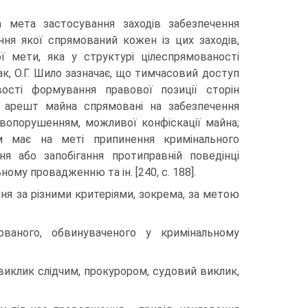
 мета застосування заходів забезпечення
ння якої спрямований кожен із цих заходів,
ї мети, яка у структурі цілеспрямованості
ак, О.Г. Шило зазначає, що тимчасовий доступ
ості формування правової позиції сторін
 арешт майна спрямовані на забезпечення
вопорушенням, можливої конфіскації майна;
м має на меті припинення кримінального
я або запобігання протиправній поведінці
му провадженню та ін. [240, с. 188].
я за різними критеріями, зокрема, за метою
ваного, обвинуваченого у кримінальному
 виклик слідчим, прокурором, судовий виклик,