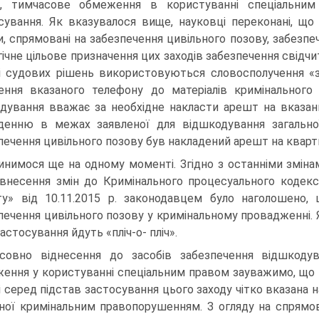
а, тимчасове обмеження в користуванні спеціальни
сування. Як вказувалося вище, науковці переконані, щ
и, спрямовані на забезпечення цивільного позову, забез
гічне цільове призначення цих заходів забезпечення свідчи
і судових рішень використовуються словосполучення «
ення вказаного телефону до матеріалів кримінального
ідування вважає за необхідне накласти арешт на вказани
денню в межах заявленої для відшкодування загальної
печення цивільного позову був накладений арешт на квартир
инимося ще на одному моменті. Згідно з останніми зміна
внесення змін до Кримінального процесуального кодек
у» від 10.11.2015 р. законодавцем було наголошено,
печення цивільного позову у кримінальному провадженні. Я
астосування йдуть «пліч-о- пліч».
совно віднесення до засобів забезпечення відшкоду
ення у користуванні спеціальним правом зауважимо, що йог
і серед підстав застосування цього заходу чітко вказана 
ної кримінальним правопорушенням. З огляду на спрямова