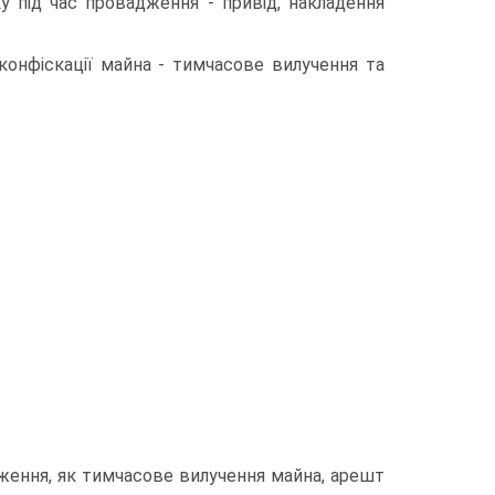
у під час провадження - привід, накладення
конфіскації майна - тимчасове вилучення та
дження, як тимчасове вилучення майна, арешт