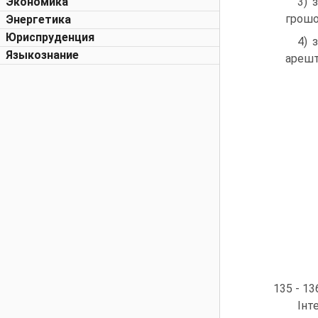
Экономика
3) 
грошо
Энергетика
Юриспруденция
4) 
Языкознание
арешт 
135 - 136
Інт