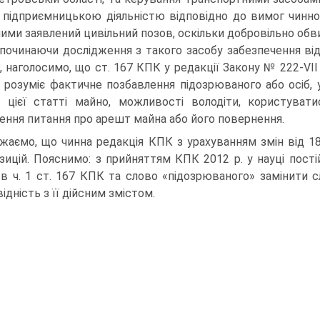
 підприємницькою діяльністю відповідно до вимог чинно
лими заявлений цивільний позов, оскільки добровільно об
починаючи дослідження з такого засобу забезпечення ві
, наголосимо, що ст. 167 КПК у редакції Закону № 222-VII
 розуміє фактичне позбавлення підозрюваного або осіб, у
й цієї статті майно, можливості володіти, користув
ення питання про арешт майна або його повернення.
жаємо, що чинна редакція КПК з урахуванням змін від 18.
зицій. Пояснимо: з прийняттям КПК 2012 р. у науці пості
 в ч. 1 ст. 167 КПК та слово «підозрюваного» замінити 
ідність з її дійсним змістом.