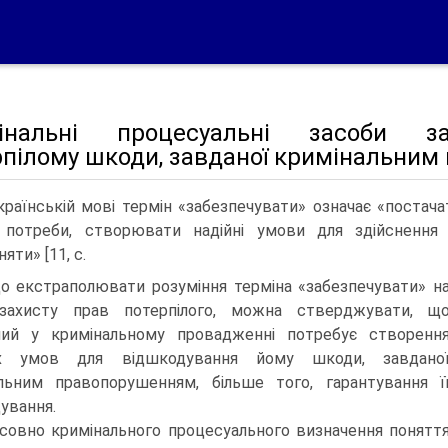
інальні процесуальні засоби за
рпілому шкоди, завданої кримінальни
країнській мові термін «забезпечувати» означає «постача
 потреби, створювати надійні умови для здійснення 
яти» [11, с.
що екстраполювати розуміння терміна «забезпечувати» н
захисту прав потерпілого, можна стверджувати, щ
лий у кримінальному провадженні потребує створенн
их умов для відшкодування йому шкоди, завдано
льним правопорушенням, більше того, гарантування ї
ування.
совно кримінального процесуального визначення понятт