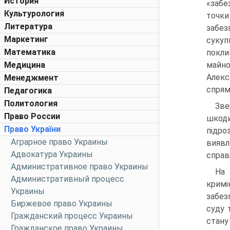
История
«забе
Культурология
точки
Литература
забез
Маркетинг
сукуп
Математика
покли
Медицина
майно
Алекс
Менеджмент
спрям
Педагогика
Политология
Зве
Право России
шкоди
Право України
підро
Аграрное право Украины
виявл
Адвокатура Украины
справі
Административное право Украины
На 
Административный процесс
кримі
Украины
забез
Биржевое право Украины
суду 
Гражданский процесс Украины
стану
Гражданское право Украины