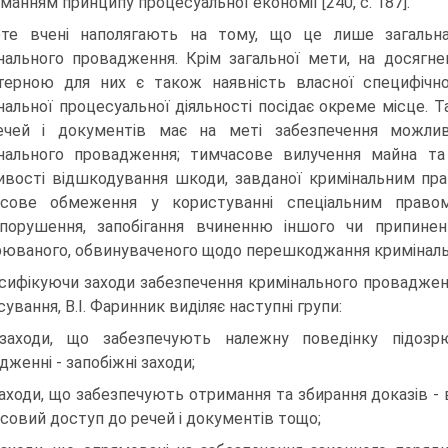
манням принципу процесуальної економії [240, с. 187].
те вчені наполягають на тому, що це лише загальна
нального провадження. Крім загальної мети, на досягне
терною для них є також наявність власної специфічно
нальної процесуальної діяльності посідає окреме місце. Т
чей і документів має на меті забезпечення можлив
нального провадження; тимчасове вилучення майна та
вості відшкодування шкоди, завданої кримінальним пра
асове обмеження у користуванні спеціальним право
порушення, запобігання вчиненню іншого чи припиненн
рюваного, обвинуваченого щодо перешкоджання кримінально
сифікуючи заходи забезпечення кримінального провадженн
ування, В.І. Фаринник виділяє наступні групи:
заходи, що забезпечують належну поведінку підозрю
дженні - запобіжні заходи;
заходи, що забезпечують отримання та збирання доказів -
совий доступ до речей і документів тощо;