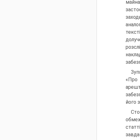
майн
засто
заход
анало
текст
долуч
розсл
накла
забез
Зуп
«Про 
арешт
забез
його з
Сто
обмеж
статт
завда