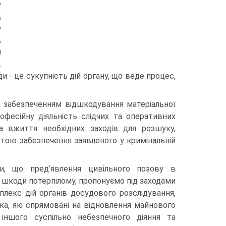
о
д
ю
,
м
.
 - це сукупність дій органу, що веде процес,
ід забезпеченням відшкодування матеріальної
офесійну діяльність слідчих та оперативних
на вжиття необхідних заходів для розшуку,
етою забезпечення заявленого у кримінальній
и, що пред’явлення цивільного позову в
 шкоди потерпілому, пропонуємо під заходами
лекс дій органів досудового розслідування,
ка, які спрямовані на відновлення майнового
іншого суспільно небезпечного діяння та