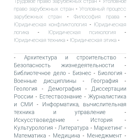
Трудовое право зарубежных стран
Уголовное
-
право зарубежных стран
Уголовный процесс
-
зарубежных стран
Философия права
-
-
Юридическая конфликтология
Юридическая
-
логика
Юридическая психология
-
-
Юридическая техника
Юридическая этика
-
-
Архитектура и строительство
-
-
Безопасность жизнедеятельности
-
Библиотечное дело
Бизнес
Биология
-
-
-
Военные дисциплины
География
-
-
Геология
Демография
Диссертации
-
-
России
Естествознание
Журналистика
-
-
и СМИ
Информатика, вычислительная
-
техника и управление
-
Искусствоведение
История
-
-
Культурология
Литература
Маркетинг
-
-
-
Математика
Медицина
Менеджмент
-
-
-