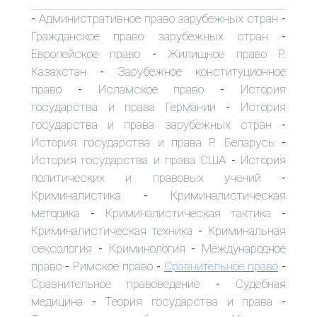
Административное право зарубежных стран
-
-
Гражданское право зарубежных стран
-
Европейское право
Жилищное право Р.
-
Казахстан
Зарубежное конституционное
-
право
Исламское право
История
-
-
государства и права Германии
История
-
государства и права зарубежных стран
-
История государства и права Р. Беларусь
-
История государства и права США
История
-
политических и правовых учений
-
Криминалистика
Криминалистическая
-
методика
Криминалистическая тактика
-
-
Криминалистическая техника
Криминальная
-
сексология
Криминология
Международное
-
-
право
Римское право
Сравнительное право
-
-
-
Сравнительное правоведение
Судебная
-
медицина
Теория государства и права
-
-