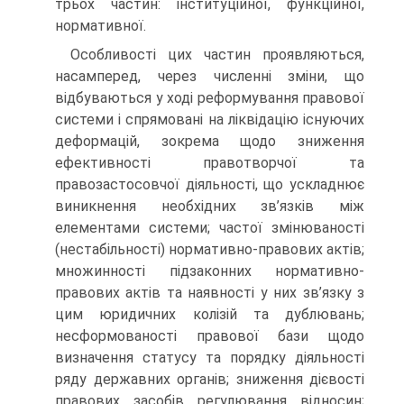
трьох частин: інституційної, функційної,
нормативної.
Особливості цих частин проявляються,
насамперед, через численні зміни, що
відбуваються у ході реформування правової
системи і спрямовані на ліквідацію існуючих
деформацій, зокрема щодо зниження
ефективності правотворчої та
правозастосовчої діяльності, що ускладнює
виникнення необхідних зв’язків між
елементами системи; частої змінюваності
(нестабільності) нормативно-правових актів;
множинності підзаконних нормативно-
правових актів та наявності у них зв’язку з
цим юридичних колізій та дублювань;
несформованості правової бази щодо
визначення статусу та порядку діяльності
ряду державних органів; зниження дієвості
правових засобів регулювання відносин;