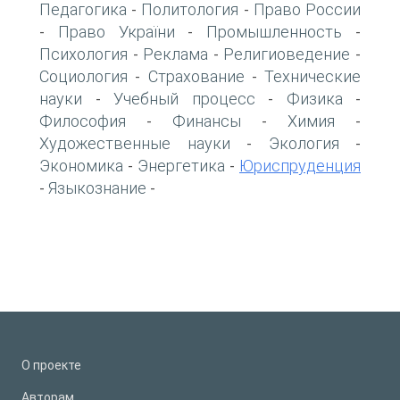
Педагогика
Политология
Право России
-
-
Право України
Промышленность
-
-
-
Психология
Реклама
Религиоведение
-
-
-
Социология
Страхование
Технические
-
-
науки
Учебный процесс
Физика
-
-
-
Философия
Финансы
Химия
-
-
-
Художественные науки
Экология
-
-
Экономика
Энергетика
Юриспруденция
-
-
Языкознание
-
-
О проекте
Авторам