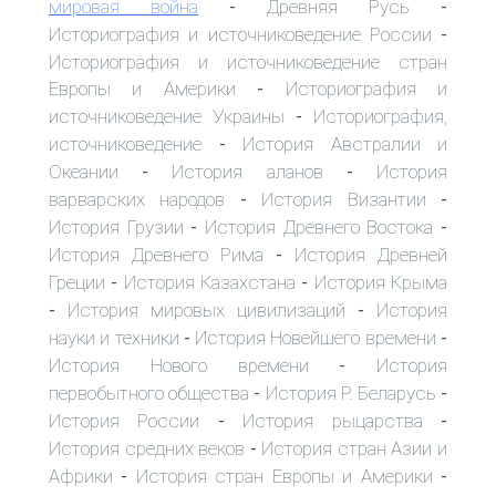
мировая война
Древняя Русь
-
-
Историография и источниковедение России
-
Историография и источниковедение стран
Европы и Америки
Историография и
-
источниковедение Украины
Историография,
-
источниковедение
История Австралии и
-
Океании
История аланов
История
-
-
варварских народов
История Византии
-
-
История Грузии
История Древнего Востока
-
-
История Древнего Рима
История Древней
-
Греции
История Казахстана
История Крыма
-
-
История мировых цивилизаций
История
-
-
науки и техники
История Новейшего времени
-
-
История Нового времени
История
-
первобытного общества
История Р. Беларусь
-
-
История России
История рыцарства
-
-
История средних веков
История стран Азии и
-
Африки
История стран Европы и Америки
-
-