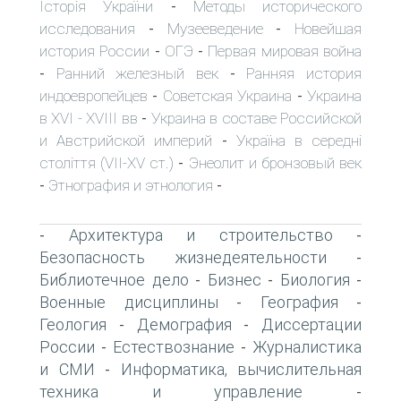
Історія України
Методы исторического
-
исследования
Музееведение
Новейшая
-
-
история России
ОГЭ
Первая мировая война
-
-
Ранний железный век
Ранняя история
-
-
индоевропейцев
Советская Украина
Украина
-
-
в XVI - XVIII вв
Украина в составе Российской
-
и Австрийской империй
Україна в середні
-
століття (VII-XV ст.)
Энеолит и бронзовый век
-
Этнография и этнология
-
-
Архитектура и строительство
-
-
Безопасность жизнедеятельности
-
Библиотечное дело
Бизнес
Биология
-
-
-
Военные дисциплины
География
-
-
Геология
Демография
Диссертации
-
-
России
Естествознание
Журналистика
-
-
и СМИ
Информатика, вычислительная
-
техника и управление
-