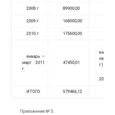
2008 г.
89900,00
2009 г.
168000,00
2010 г.
175600,00
15816
ежемес
январь –
начисле
март 2011
47450,01
г.) *
г.
3 (ян
2011 г.)
ИТОГО
579466,12
Приложение № 5.