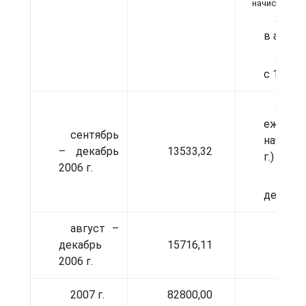
начислений в 
31 (к
в август
20 (к
с 12 по 
3383
ежемес
сентябрь
начисле
– декабрь
13533,32
г.) *
2006 г.
4 (с
декабрь 
август –
декабрь
15716,11
2006 г.
2007 г.
82800,00