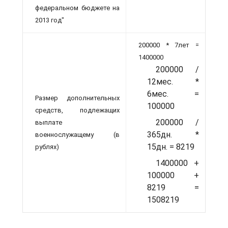
федеральном бюджете на
2013 год"
200000 * 7лет =
1400000
200000 /
12мес. *
6мес. =
Размер дополнительных
100000
средств, подлежащих
200000 /
выплате
365дн. *
военнослужащему (в
15дн. = 8219
рублях)
1400000 +
100000 +
8219 =
1508219