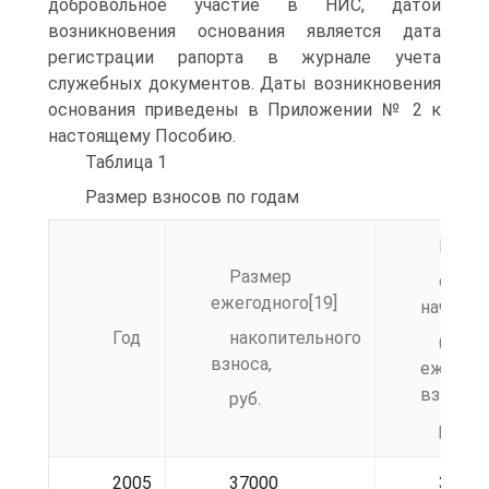
добровольное участие в НИС, датой
возникновения основания является дата
регистрации рапорта в журнале учета
служебных документов. Даты возникновения
основания приведены в Приложении № 2 к
настоящему Пособию.
Таблица 1
Размер взносов по годам
Разм
Размер
ежем
ежегодного[19]
начисле
Год
накопительного
(1/
взноса,
ежегодн
взноса),
руб.
руб.
2005
37000
3083,