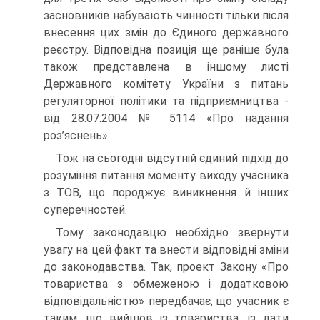
засновників набувають чинності тільки після
внесення цих змін до Єдиного державного
реєстру. Відповідна позиція ще раніше була
також представлена в іншому листі
Державного комітету України з питань
регуляторної політики та підприємництва -
від 28.07.2004 № 5114 «Про надання
роз’яснень».
Тож на сьогодні відсутній єдиний підхід до
розуміння питання моменту виходу учасника
з ТОВ, що породжує виникнення й інших
суперечностей.
Тому законодавцю необхідно звернути
увагу на цей факт та внести відповідні зміни
до законодавства. Так, проект Закону «Про
товариства з обмеженою і додатковою
відповідальністю» передбачає, що учасник є
таким, що вийшов із товариства, із дати