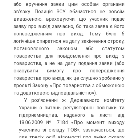
або вручення заяви цим особам органами
зв’язку. Позиція ВСУ вбачається не зовсім
виваженою, враховуючи, що учасник подає
заяву про вихід завчасно, бо така заява є його
попередженням про вихід. Тому було б
логічніше спиратися на дату закінчення строку,
встановленого законом або статутом
товариства для повідомлення про вихід з
товариства, а не на дату подання заяви (або
скасувати вимогу про попередження
товариства про вихід, як це слушно зроблено у
проекті Закону «Про товариства з обмеженою
та додатковою відповідальністю»).
У роз’ясненні ж Державного комітету
України з питань регуляторної політики та
підприємництва, наданого в листі від
18.06.2009 № 7184 «Про момент виходу
учасника зі складу ТОВ», зазначається, що
для третіх осіб відомості про зміну складу