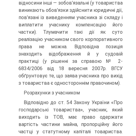
відносини інші — зобов’язальні (у товариства
виникають обов’язки здійснити юридичні дії,
пов’язані із виведенням учасника зі складу і
виплатити учаснику компенсацію його
частки). Тлумачити такі дії як суто
реалізацію учасником свого корпоративного
права не можна. Відповідна позиція
знаходить відображення й у судовій
практиці (у рішенні за справою № 2-
6834/2006 від 18 вересня 2007р. ВГСУ
обґрунтовує те, що заява учасника про вихід
з товариства є одностороннім правочином).
Розрахунки з учасником
Відповідно до ст. 54 Закону України «Про
господарські товариства», учасник, який
виходить із ТОВ, має право одержати
вартість частини майна, пропорційну його
частці у статутному капіталі товариства.