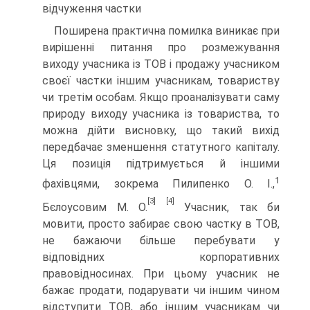
відчуження частки
Поширена практична помилка виникає при
вирішенні питання про розмежування
виходу учасника із ТОВ і продажу учасником
своєї частки іншим учасникам, товариству
чи третім особам. Якщо проаналізувати саму
природу виходу учасника із товариства, то
можна дійти висновку, що такий вихід
передбачає зменшення статутного капіталу.
Ця позиція підтримується й іншими
1
фахівцями, зокрема Пилипенко О. І.,
[3]
[4]
Бєлоусовим М. О.
Учасник, так би
мовити, просто забирає свою частку в ТОВ,
не бажаючи більше перебувати у
відповідних корпоративних
правовідносинах. При цьому учасник не
бажає продати, подарувати чи іншим чином
відступити ТОВ, або іншим учасникам чи