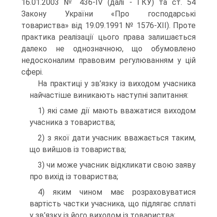
16.01.2003 № 436-IV (далі - ГКУ) та ст. 54
Закону України «Про господарські
товариства» від 19.09.1991 № 1576-ХІІ). Проте
практика реалізації цього права залишається
далеко не однозначною, що обумовлено
недосконалим правовим регулюванням у цій
сфері.
На практиці у зв’язку із виходом учасника
найчастіше виникають наступні запитання:
1) які саме дії мають вважатися виходом
учасника з товариства;
2) з якої дати учасник вважається таким,
що вийшов із товариства;
3) чи може учасник відкликати свою заяву
про вихід із товариства;
4) яким чином має розраховуватися
вартість частки учасника, що підлягає сплаті
у зв’язку із його виходом із товариства;