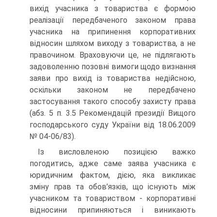
вихід учасника з товариства є формою
реалізації передбаченого законом права
учасника на припинення корпоративних
відносин шляхом виходу з товариства, а не
правочином. Враховуючи це, не підлягають
задоволенню позовні вимоги щодо визнання
заяви про вихід із товариства недійсною,
оскільки законом не передбачено
застосування такого способу захисту права
(абз. 5 п. 3.5 Рекомендацій президії Вищого
господарського суду України від 18.06.2009
№ 04-06/83).
Із висловленою позицією важко
погодитись, адже саме заява учасника є
юридичним фактом, дією, яка викликає
зміну прав та обов’язків, що існують між
учасником та товариством - корпоративні
відносини припиняються і виникають