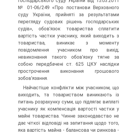
господарського суду України від 15.03.2011
№ 01-06/249 «Про постанови Верховного
суду України, прийняті за результатами
перегляду судових рішень господарських
судів», обов’язок товариства сплатити
вартість частки учаснику, який виходить з
товариства, виникає з моменту
повідомлення учасником про вихід;
невиконання такого обов’язку тягне за
собою передбачені ст. 625 ЦКУ наслідки
прострочення виконання грошового
зобов’язання.
Найчастіше конфлікти між учасником, що
виходить, та товариством виникають із
питань розрахунку суми, що підлягає виплаті
учаснику як компенсація вартості частки у
майні товариства. Чинне законодавство не
дає чіткої відповіді на запитання щодо того,
яка вартість майна - балансова чи ринкова -