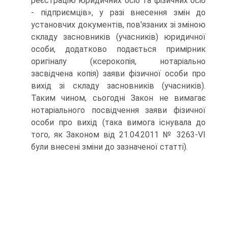
реєстрацію юридичних осіб та фізичних осіб
- підприємців», у разі внесення змін до
установчих документів, пов'язаних зі зміною
складу засновників (учасників) юридичної
особи, додатково подається примірник
оригіналу (ксерокопія, нотаріально
засвідчена копія) заяви фізичної особи про
вихід зі складу засновників (учасників).
Таким чином, сьогодні Закон не вимагає
нотаріального посвідчення заяви фізичної
особи про вихід (така вимога існувала до
того, як Законом від 21.04.2011 № 3263-VI
були внесені зміни до зазначеної статті).