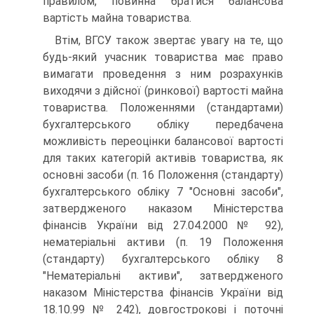
правилом, повинна братися балансова
вартість майна товариства.
Втім, ВГСУ також звертає увагу на те, що
будь-який учасник товариства має право
вимагати проведення з ним розрахунків
виходячи з дійсної (ринкової) вартості майна
товариства. Положеннями (стандартами)
бухгалтерського обліку передбачена
можливість переоцінки балансової вартості
для таких категорій активів товариства, як
основні засоби (п. 16 Положення (стандарту)
бухгалтерського обліку 7 "Основні засоби",
затвердженого наказом Міністерства
фінансів України від 27.04.2000 № 92),
нематеріальні активи (п. 19 Положення
(стандарту) бухгалтерського обліку 8
"Нематеріальні активи", затвердженого
наказом Міністерства фінансів України від
18.10.99 № 242), довгострокові і поточні