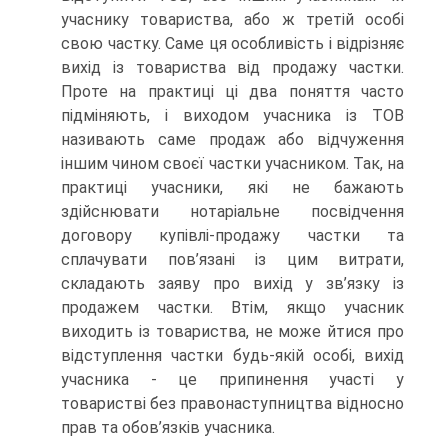
учаснику товариства, або ж третій особі
свою частку. Саме ця особливість і відрізняє
вихід із товариства від продажу частки.
Проте на практиці ці два поняття часто
підміняють, і виходом учасника із ТОВ
називають саме продаж або відчуження
іншим чином своєї частки учасником. Так, на
практиці учасники, які не бажають
здійснювати нотаріальне посвідчення
договору купівлі-продажу частки та
сплачувати пов’язані із цим витрати,
складають заяву про вихід у зв’язку із
продажем частки. Втім, якщо учасник
виходить із товариства, не може йтися про
відступлення частки будь-якій особі, вихід
учасника - це припинення участі у
товаристві без правонаступництва відносно
прав та обов’язків учасника.