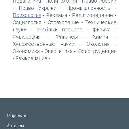
Педагогика
Политология
Право России
-
-
Право України
Промышленность
-
-
-
Психология
Реклама
Религиоведение
-
-
-
Социология
Страхование
Технические
-
-
науки
Учебный процесс
Физика
-
-
-
Философия
Финансы
Химия
-
-
-
Художественные науки
Экология
-
-
Экономика
Энергетика
Юриспруденция
-
-
Языкознание
-
-
О проекте
Авторам