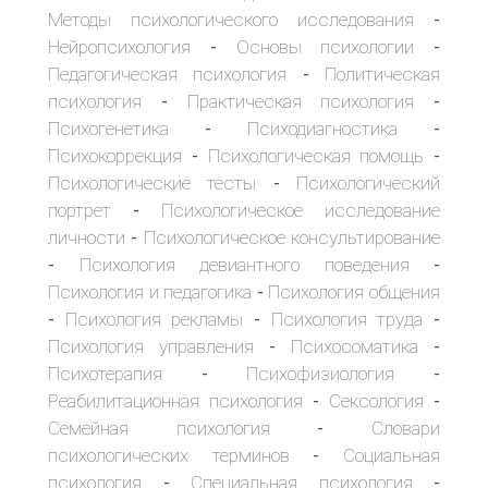
Методы психологического исследования
-
Нейропсихология
Основы психологии
-
-
Педагогическая психология
Политическая
-
психология
Практическая психология
-
-
Психогенетика
Психодиагностика
-
-
Психокоррекция
Психологическая помощь
-
-
Психологические тесты
Психологический
-
портрет
Психологическое исследование
-
личности
Психологическое консультирование
-
Психология девиантного поведения
-
-
Психология и педагогика
Психология общения
-
Психология рекламы
Психология труда
-
-
-
Психология управления
Психосоматика
-
-
Психотерапия
Психофизиология
-
-
Реабилитационная психология
Сексология
-
-
Семейная психология
Словари
-
психологических терминов
Социальная
-
психология
Специальная психология
-
-