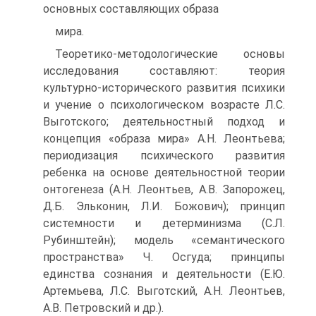
основных составляющих образа
мира.
Теоретико-методологические основы
исследования составляют: теория
культурно-исторического развития психики
и учение о психологическом возрасте Л.С.
Выготского; деятельностный подход и
концепция «образа мира» А.Н. Леонтьева;
периодизация психического развития
ребенка на основе деятельностной теории
онтогенеза (А.Н. Леонтьев, А.В. Запорожец,
Д.Б. Эльконин, Л.И. Божович); принцип
системности и детерминизма (С.Л.
Рубинштейн); модель «семантического
пространства» Ч. Осгуда; принципы
единства сознания и деятельности (Е.Ю.
Артемьева, Л.С. Выготский, А.Н. Леонтьев,
А.В. Петровский и др.).