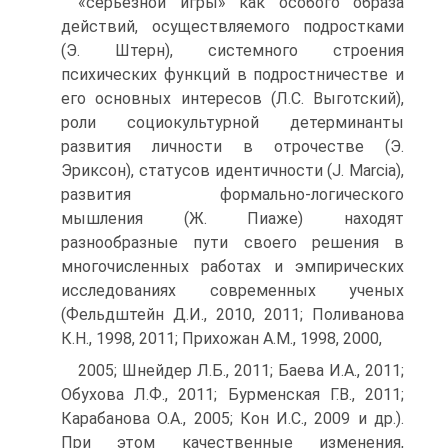
«серьезной игры» как особого образа
действий, осуществляемого подростками
(Э. Штерн), системного строения
психических функций в подростничестве и
его основных интересов (Л.С. Выготский),
роли социокультурной детерминанты
развития личности в отрочестве (Э.
Эриксон), статусов идентичности (J. Marcia),
развития формально-логического
мышления (Ж. Пиаже) находят
разнообразные пути своего решения в
многочисленных работах и эмпирических
исследованиях современных ученых
(Фельдштейн Д.И., 2010, 2011; Поливанова
К.Н., 1998, 2011; Прихожан А.М., 1998, 2000,
2005; Шнейдер Л.Б., 2011; Баева И.А., 2011;
Обухова Л.Ф., 2011; Бурменская Г.В., 2011;
Карабанова О.А., 2005; Кон И.С., 2009 и др.).
При этом качественные изменения,