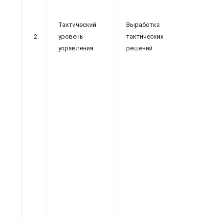
фин
Тактический
Выработка
пре
2.
уровень
тактических
управления
решений
7
и их
Х
про
-
дея
пре
(ко
от
това
-
-