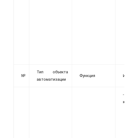
Тип объекта
№
Функция
Исходн
автоматизации
- опто
каждый
-
(ве
т.д.)
-