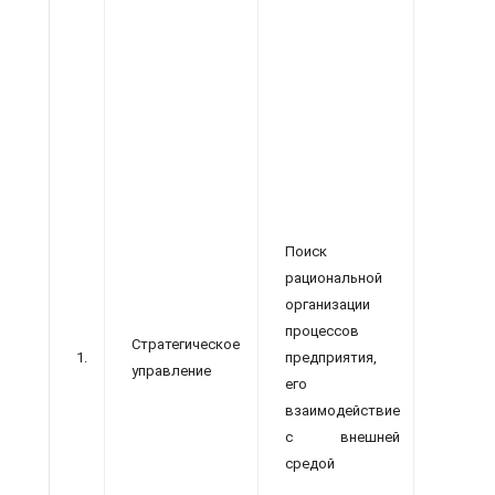
пос
4
раз
по
эко
сит
руб
Поиск
рациональной
организации
процессов
Стратегическое
1.
предприятия,
управление
его
взаимодействие
с внешней
сущ
средой
тех