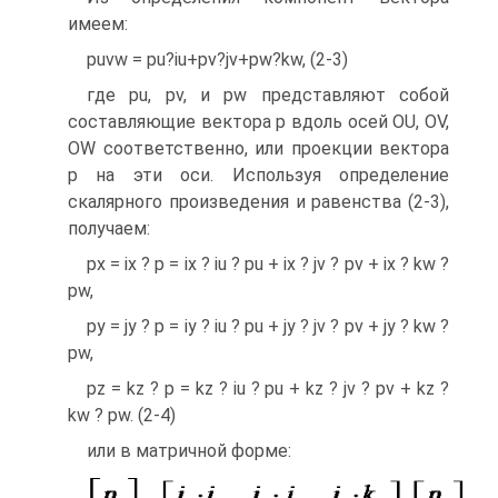
имеем:
puvw = pu?iu+pv?jv+pw?kw, (2-3)
где pu, pv, и pw представляют собой
составляющие вектора p вдоль осей OU, ОV,
ОW соответственно, или проекции вектора
p на эти оси. Используя определение
скалярного произведения и равенства (2-3),
получаем:
px = ix ? p = ix ? iu ? pu + ix ? jv ? pv + ix ? kw ?
pw,
py = jy ? p = iy ? iu ? pu + jy ? jv ? pv + jy ? kw ?
pw,
pz = kz ? p = kz ? iu ? pu + kz ? jv ? pv + kz ?
kw ? pw. (2-4)
или в матричной форме: