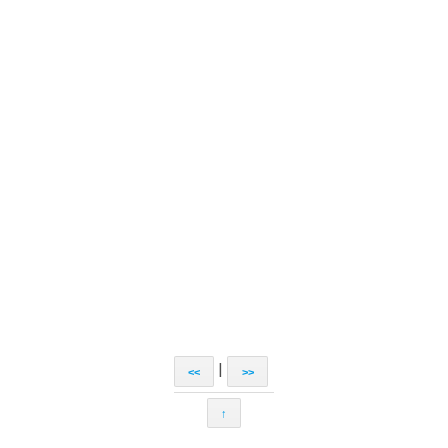
|
<<
>>
↑