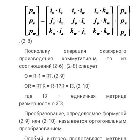
. (2-8)
Поскольку операция скалярного
произведения коммутативна, то из
соотношений (2-6)…(2-8) следует
Q = R-1 = RT, (2-9)
QR = RTR = R-1?R = I3, (2-10)
где I3 – единичная матрица
размерностью 3´3.
Преобразование, определяемое формулой
(2-9) или (2-10), называется ортогональным
преобразованием.
Особый интерес представляет матрица