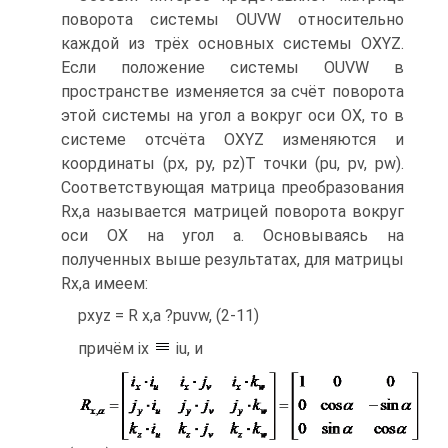
поворота системы OUVW относительно
каждой из трёх основных системы OXYZ.
Если положение системы OUVW в
пространстве изменяется за счёт поворота
этой системы на угол a вокруг оси OX, то в
системе отсчёта OXYZ изменяются и
координаты (px, py, pz)T точки (pu, pv, pw).
Соответствующая матрица преобразования
Rx,a называется матрицей поворота вокруг
оси OX на угол a. Основываясь на
полученных выше результатах, для матрицы
Rx,a имеем:
pxyz = R x,a ?puvw, (2-11)
причём ix
iu, и