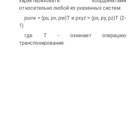
характеризовать координатами
относительно любой из указанных систем:
puvw = (pu, pv, pw)T и pxyz = (px, py, pz)T (2-
1)
где T - означает операцию
транспонирования.