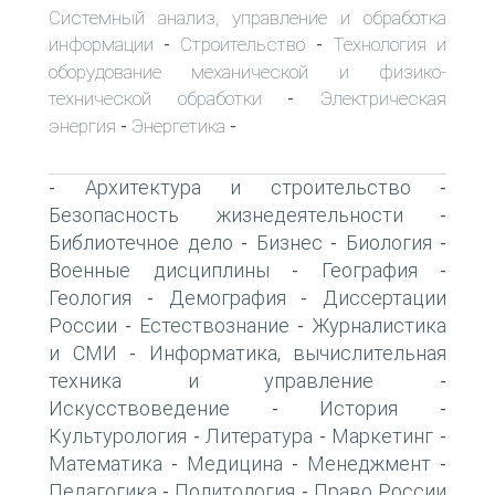
Системный анализ, управление и обработка
информации
Строительство
Технология и
-
-
оборудование механической и физико-
технической обработки
Электрическая
-
энергия
Энергетика
-
-
Архитектура и строительство
-
-
Безопасность жизнедеятельности
-
Библиотечное дело
Бизнес
Биология
-
-
-
Военные дисциплины
География
-
-
Геология
Демография
Диссертации
-
-
России
Естествознание
Журналистика
-
-
и СМИ
Информатика, вычислительная
-
техника и управление
-
Искусствоведение
История
-
-
Культурология
Литература
Маркетинг
-
-
-
Математика
Медицина
Менеджмент
-
-
-
Педагогика
Политология
Право России
-
-