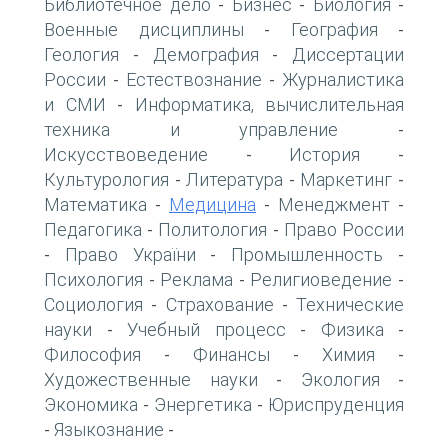
Библиотечное дело
Бизнес
Биология
-
-
-
Военные дисциплины
География
-
-
Геология
Демография
Диссертации
-
-
России
Естествознание
Журналистика
-
-
и СМИ
Информатика, вычислительная
-
техника и управление
-
Искусствоведение
История
-
-
Культурология
Литература
Маркетинг
-
-
-
Математика
Медицина
Менеджмент
-
-
-
Педагогика
Политология
Право России
-
-
Право України
Промышленность
-
-
-
Психология
Реклама
Религиоведение
-
-
-
Социология
Страхование
Технические
-
-
науки
Учебный процесс
Физика
-
-
-
Философия
Финансы
Химия
-
-
-
Художественные науки
Экология
-
-
Экономика
Энергетика
Юриспруденция
-
-
Языкознание
-
-