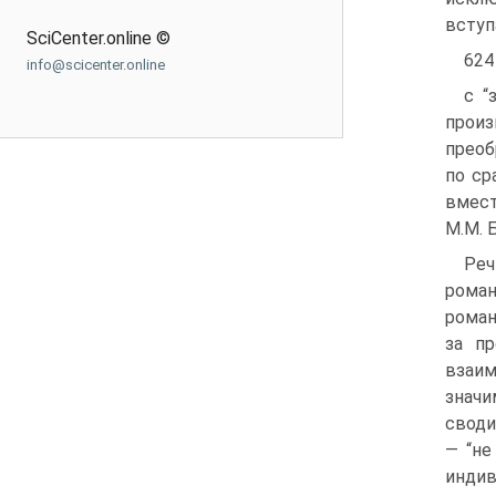
вступ
SciCenter.online ©
624
info@scicenter.online
с “
произ
преоб
по ср
вмест
М.М. 
Реч
роман
роман
за пр
взаи
значи
своди
— “не
индив