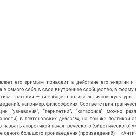
елает его зримым, приводит в действие его энергии и
а в самого себя, в свое внутреннее сообщество, в форм
тика трагедии — всеобщая поэтика античной культуры.
ведений, например, философских. Соответствия трагическом
ции “узнавания”, “перипетии”, “катарсиса” можно ра
хности) в платоновских диалогах, но той же поэтикой оп
 назвать апоретикой начал греческого (эйдетического) у
е одного большого произведения (произведений) — «Антич