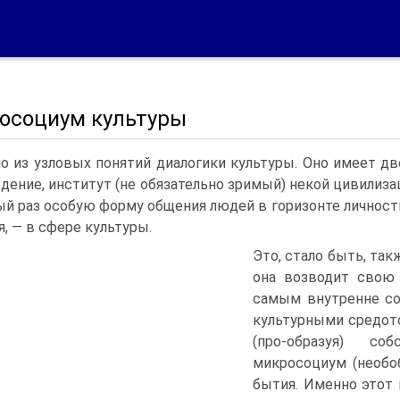
осоциум культуры
о из узловых понятий диалогики культуры. Оно имеет дв
дение, институт (не обязательно зримый) некой цивилиз
й раз особую форму общения людей в горизонте личностн
я, — в сфере культуры.
Это, стало быть, так
она возводит свою 
самым внутренне со
культурными средото
(про-образуя) с
микросоциум (необо
бытия. Именно этот 