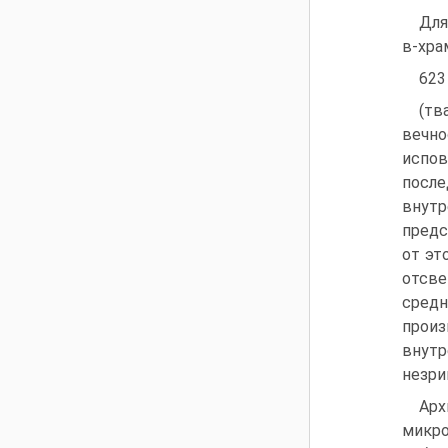
Для
в-хра
623
(тв
вечно
испов
после
внутр
предс
от эт
отсв
средн
произ
внутр
незри
Арх
микр