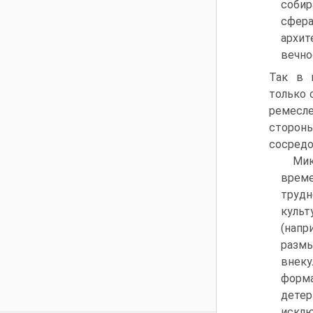
собир
сфера
архит
вечно
Так в 
только 
ремесле
сторон
сосредо
Мик
врем
труд
куль
(нап
разм
внек
форма
дете
исклю