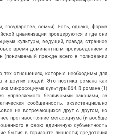
, государства, семьи). Есть, однако, форма
ейской цивилизации проецируются и где они
циума культуры, ведущий, правда, странное
Новое время доминантным произведением и
н (понимаемый прежде всего в толковании
 о тех отношениях, которые необходимы для
 и других людей. Это поэтика романа как
тика микросоциума культуры864. В романе (1)
я, управляемого безличными законами, за
тическая сообщенность, экзистенциально
вовсе не встречающихся друг с другом, но
шнее противостояние мегасоциума (и вообще
брошенного в свою единичную субъектность
ие бытия в горизонте личности; средоточия