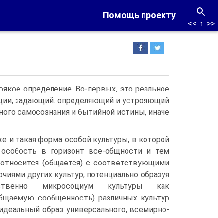
Помощь проекту
<<
↑
>>
оякое определение. Во-первых, это реальное
ации, задающий, определяющий и устрояющий
ого самосознания и бытийной истины, иначе
же и такая форма особой культуры, в которой
особость в горизонт все-общности и тем
относится (общается) с соответствующими
чиями других культур, потенциально образуя
обственно микросоциум культуры как
бщаемую сообщенность) различных культур
идеальный образ универсального, всемирно-