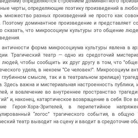
ведений) определяются строением доминантного произве
ные черты, определяющие поэтику произведений в любой 
ь множество разных произведений не просто как совок
. Поэтому доминантное произведение и представляет с
 сказать, что микросоциум культуры это общение люде
ведения.
 античности форма микросоциума культуры явлена в арх
дии. Трагический театр — одно из средоточий мистер
” людей, чтобы сообщить их друг другу в том, что "обще
еческого удела, в некоем "Се человек!". Микросоциум ан
в глубинном смысле, так и в театральном зрелище) траге
а. Здесь важна и мистериальная настроенность публики, 
лей, и вовлечение во внутреннее пространство трагед
ий” и, наконец, катартическое возвращение в себя. Все 
ние Героя-Хора-Зрителей, в перипетийное напряже
улированный “логос” трагического события, в общую 
ческий театр выводит на сцену и вводит в средоточие об