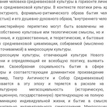
ания человека средневековой культуры в горизонте личн
х средневековой культуры. В контексте поэтики речь и
ектурного, формально-ритмического обpaза бытия че
стью) и его душевно-духовного образа, “внутреннего чело
мистерийную перипетию могут быть вовлечены не
собственно культовые или теологические смыслы, но и
нные, и художественные, и теоретические, и бытовые
ы средневековой цивилизации, собираемой (мысленно
точиваемой) в микросоциум культуры.
росоциум культуры, отвечающий культуре Нового
ени и определяющий ее всеобщую поэтику, выявить
нее. Своеобразная социальность бытия в сфере
туры и соответствующее доминантное произведение
ример, Театр Античности и Собор Средневековья)
ывается в эту эпоху и теряется в расколе на
ультурную мегасоциальность (историческую,
ционную, государственную) претендующую на полную
рминацию индивидуальной жизни, и бытие в смысло
чительно индивидуального самосознания. Микросоци