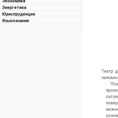
Экономика
Энергетика
Юриспруденция
Языкознание
Театр д
человек
Поэ
произ
ситуа
повер
можно
основ