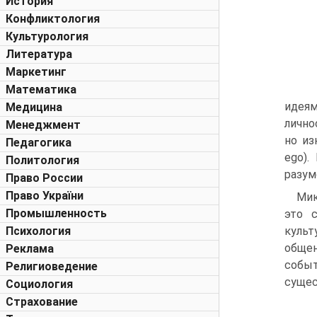
История
Конфликтология
Культурология
Литература
Маркетинг
Математика
идеям
Медицина
лично
Менеджмент
но из
Педагогика
ego).
Политология
разум
Право России
Право України
Мик
Промышленность
это 
Психология
культ
обще
Реклама
собы
Религиоведение
сущес
Социология
Страхование