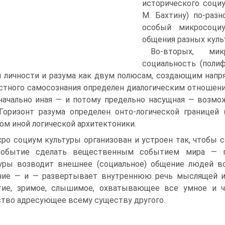
исторического социу
М. Бахтину) по-раз
особый микросоци
общения разных культ
Во-вторых, ми
социальность (поли
 личности и разума как двум полюсам, создающим напря
стного самосознания определен диалогическим отношение
начально иная — и потому предельно насущная — возможн
 Горизонт разума определен онто-логической границей
ом иной логической архитектоники.
ро социум культуры организован и устроен так, чтобы с
событие сделать вещественным событием мира — пр
уры возводит внешнее (социальное) общение людей во
ние — и — развертывает внутреннюю речь мыслящей и
тие, зримое, слышимое, охватывающее все умное и ч
тво адресующее всему существу другого.