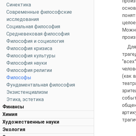
произ
Синектика
основ
Современные философские
понят
исследования
целое
Социальная философия
Можно
Средневековая философия
произ
Философия и социология
Для
Философия кризиса
траге
Философия культуры
“всех
Философия науки
челов
Философия религии
(как 
Философы
театр
Фундаментальная философия
зрите
Экзистенциализм
событ
Этика, эстетика
обще
Финансы
артик
Химия
траги
Художественные науки
Экология