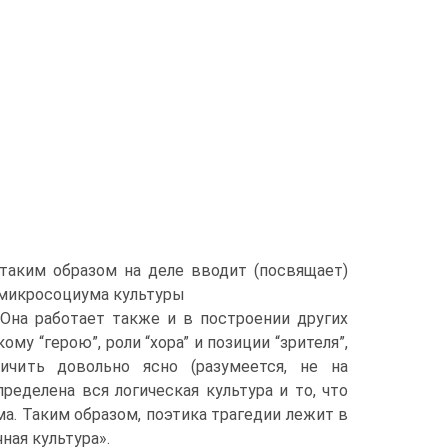
 таким образом на деле вводит (посвящает)
у микросоциума культуры
 Она работает также и в построении других
у “герою”, роли “хора” и позиции “зрителя”,
зличить довольно ясно (разумеется, не на
ределена вся логическая культура и то, что
ма. Таким образом, поэтика трагедии лежит в
ная культура».