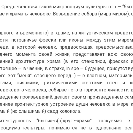
 Средневековья такой микросоциум культуры это — “быти
ме и храма-в-человеке. Возведение собора (мира миром), 
арного и временного) в храме, на литургическом предст
сти, пограничье фрески или иконы между этим миром 
еди, в которой человек, предвосхищая, предосмыслив
днего момента своей жизни, представляет всю свою
енней архитектуре храма (в его стенописи, фресках и
тоящее — в чаянии, в страхе, in spe — будущее, присутств
ого вот “меня”, стоящего перед…) — в плотном, материал
етами, сияниями, ритмическими жестами стен и л
евекового человека, собирает его в горизонте личности,
ведение произведений, делает своим произведением само
еннее архитектурное устроение души человека в мире ка
мый (но слышимый) свод колокола.
итектурность “бытия-в(о)круге-храма”, толкуемая
осоциума культуры, понимаются не в однозначно рел