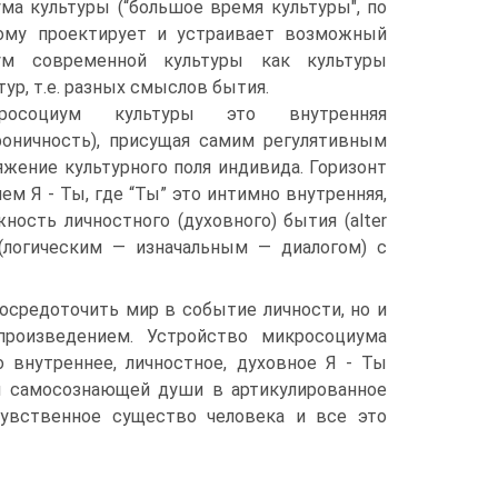
ма культуры (“большое время культуры", по
ному проектирует и устраивает возможный
ум современной культуры как культуры
ур, т.е. разных смыслов бытия.
кросоциум культуры это внутренняя
фоничность), присущая самим регулятивным
жение культурного поля индивида. Горизонт
м Я - Ты, где “Ты” это интимно внутренняя,
ость личностного (духовного) бытия (alter
 (логическим — изначальным — диалогом) с
осредоточить мир в событие личности, но и
оизведением. Устройство микросоциума
 внутреннее, личностное, духовное Я - Ты
 самосознающей души в артикулированное
увственное существо человека и все это