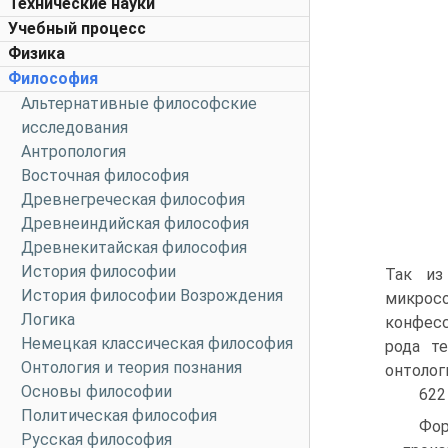
Технические науки
Учебный процесс
Физика
Философия
Альтернативные философские
исследования
Антропология
Восточная философия
Древнегреческая философия
Древнеиндийская философия
Древнекитайская философия
История философии
Так из
История философии Возрождения
микрос
Логика
конфесс
Немецкая классическая философия
рода т
Онтология и теория познания
онтолог
Основы философии
622
Политическая философия
Фор
Русская философия