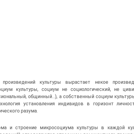
 произведений культуры вырастает некое произве
оциум культуры, социум не социологический, не циви
иональный, общинный…), а собственный социум культуры
ехнология установления индивидов в горизонт личнос
ического разума.
ма и строение микросоциума культуры в каждой кул