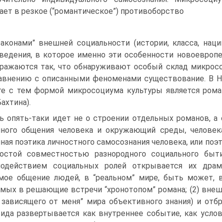
ает в резкое (“романтическое”) противоборство
законами” внешней социальности (истории, класса, нации
ведения, в которое именно эти особенности новоевроп
ражаются так, что обнаруживают особый склад микросо
авнению с описанными феноменами существование. В 
е с тем формой микросоциума культуры является рома
Бахтина).
ь опять-таки идет не о строении отдельных романов, а
ного общения человека и окружающий среды, человека
ная поэтика личностного самосознания человека, или поэ
остой совместностью разнородного социального быти
модействием социальных ролей открывается их драма
мое общение людей, в “реальном” мире, быть может, 
мых в решающие встречи “хронотопом” романа; (2) вне
 зависящего от меня” мира объективного знания) и от
ида развертывается как внутреннее событие, как услов