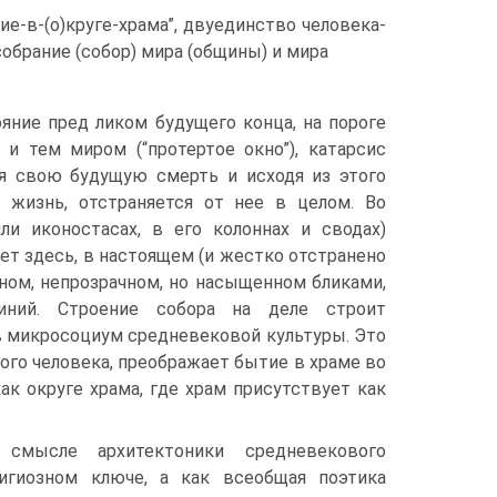
е-в-(о)круге-храма”, двуединство человека-
собрание (собор) мира (общины) и мира
ояние пред ликом будущего конца, на пороге
и тем миром (“протертое окно”), катарсис
ая свою будущую смерть и исходя из этого
 жизнь, отстраняется от нее в целом. Во
ли иконостасах, в его колоннах и сводах)
ует здесь, в настоящем (и жестко отстранено
ьном, непрозрачном, но насыщенном бликами,
иний. Строение собора на деле строит
 в микросоциум средневековой культуры. Это
го человека, преображает бытие в храме во
к округе храма, где храм присутствует как
 в смысле архитектоники средневекового
игиозном ключе, а как всеобщая поэтика