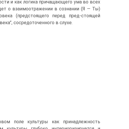
ости и как логика причащающего ума во всех
дет о взаимоотражении в сознании (Я — Ты)
ловека (предстоящего перед пред-стоящей
века”, сосредоточенного в слухе.
вом поле культуры как принадлежность
ум культуры глубоко интериоризируется и