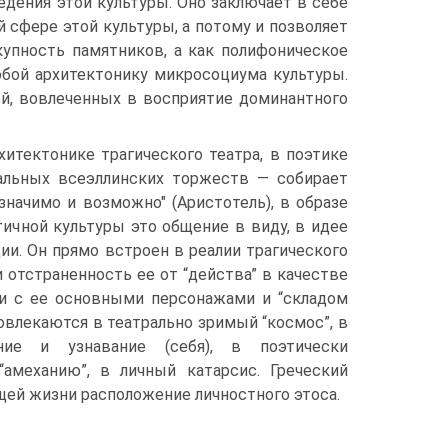
дения этой культуры. Оно заключает в себе
сфере этой культуры, а потому и позволяет
упность памятников, а как полифоническое
обой архитектонику микросоциума культуры.
й, вовлеченных в восприятие доминантного
итектонике трагического театра, в поэтике
иальных всеэллинских торжеств — собирает
значимо и возможно" (Аристотель), в образе
тичной культуры это общение в виду, в идее
дии. Он прямо встроен в реалии трагического
и отстраненность ее от “действа” в качестве
ии с ее основными персонажами и “складом
вовлекаются в театрально зримый “космос”, в
ние и узнавание (себя), в поэтически
“амеханию”, в личный катарсис. Греческий
щей жизни расположение личностного этоса.