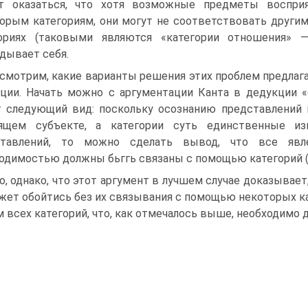
т ока­заться, что хотя возможные предметы воспри
орым категориям, они могут не соответст­вовать другим
ори­ях (таковыми являются «категории отношения» —
дывает себя.
смотрим, какие варианты решения этих проблем предлага
ции. Начать можно с аргументации Канта в дедукции «с
 следующий вид: поскольку осознанию представлений 
я­щем субъекте, а категории суть единственные и
ставлений, то можно сделать вывод, что все явл
одимостью должны бьггь связаны с помощью категорий (
о, однако, что этот аргумент в лучшем случае доказывае
жет обойтись без их связывания с помощью некоторых кат
м всех категорий, что, как отмечалось выше, необходимо