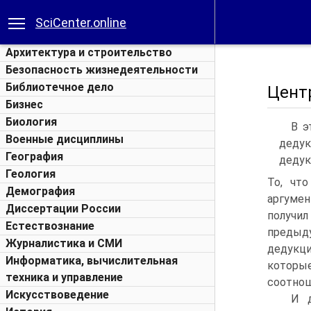
SciCenter.online
Архитектура и строительство
Безопасность жизнедеятельности
Библиотечное дело
Цент
Бизнес
Биология
В э
Военные дисциплины
дедук
География
дедук
Геология
То, чт
Демография
аргуме
Диссертации России
получи
Естествознание
предыд
Журналистика и СМИ
дедукци
Информатика, вычислительная
которы
техника и управление
соотнош
Искусствоведение
И д