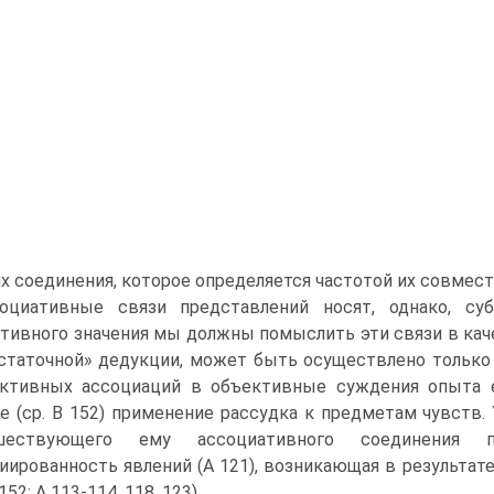
их соединения, которое определяется частотой их совместно
оциативные связи представлений носят, однако, суб
тивного значения мы долж­ны помыслить эти связи в каче
статочной» дедукции, может быть осуществлено только
ктивных ассоциаций в объективные суждения опыта ес
е (ср. В 152) применение рассудка к предметам чувств.
шествующего ему ассоциативного соединения пр
иированность явлений (А 121), воз­никающая в результат
 152; А 113-114, 118, 123).