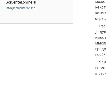
може
SciCenter.online ©
некот
info@scicenter.online
катег
оправ
Рас
дедук
имеет
мысл
пред
необх
Ясн
не мо
в это