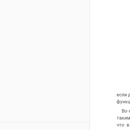
если 
функц
Во-
таким
что в