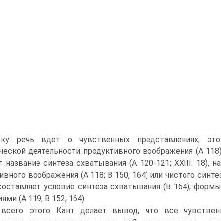
ьку речь вдет о чувственных представлениях, это 
ческой деятельности продуктивного воображения (А 118)
т назва­ние синтеза схватывания (А 120-121; XXIII: 18),
ивного воображения (А 118; В 150, 164) или чистого синте
составляет условие синтеза схватывания (В 164), форм
ями (А 119; В 152, 164).
всего этого Кант делает вывод, что все чувствен