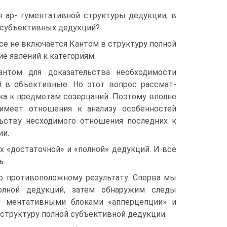
 ар- гументативной структуры дедукции, в
й субъективных дедукций?
се не включается Кантом в структуру полной
 явлений к категориям.
антом для доказательства необходимости
й в объективные. Но этот вопрос рассмат­
ка к предметам созерцаний. Поэтому вполне
имеет отношения к анализу осо­бенностей
ельству несходимого отношения последних к
ии.
 «достаточной» и «полной» дедукций. И все
ь.
о противоположному результату. Сперва мы
полной дедукций, затем обнаружим следы
- ментативными блоками «апперцепции» и
структуру полной субъек­тивной дедукции.