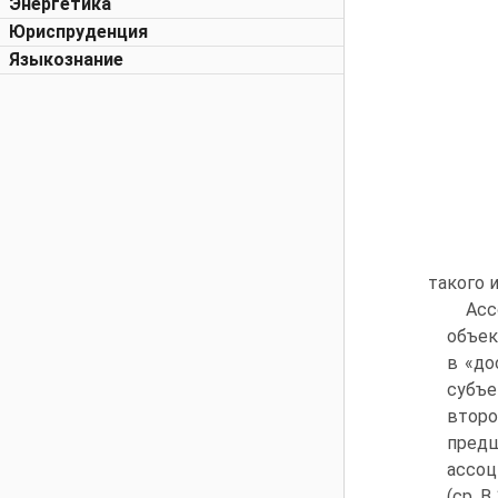
Энергетика
Юриспруденция
Языкознание
такого 
Асс
объек
в «до
субъе
второ
пред
ассоц
(ср. В