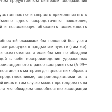
ругом продуктивным синтезом воображения
ув­ственность» и «первого применения его к
менно здесь сосредоточены положе­ния,
ий и позволяющие объяснить возможность
б­ностей оказалась бы неполной без учета
ия» рассудка к предметам чувств (там же).
за схватывания, и если бы мы не обладали
щей в себя воспроиз­ведение удержанных
роизведенного с ранее воспринятым (А 99—
 постав­лять материал для целостных образов
 представлениями, сопровождавшими их в
ий лишь в том случае может претендовать на
сли мы обладаем спо­собностью ассоциации