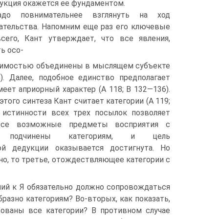
укция окажется ее фундамен­том.
адо повнимательнее взглянуть на ход
ательства. Напомним еще раз его ключевые
сего, Кант утверждает, что все явления,
ь осо-
одимостью объединены в мыслящем субъекте
). Далее, подобное единство предполагает
меет априорный характер (А 118; В 132—136).
того синтеза Кант считает категории (А 119;
е истинности всех трех посылок позволяет
 все возможные предметы восприятия с
ю подчи­нены категориям, и цель
ой дедукции оказывает­ся достигнута. Но
о, то третье, отождествляющее категории с
ний к Я обязательно должно сопровождаться
азно категориям? Во-вто­рых, как показать,
вованы все категории? В противном случае