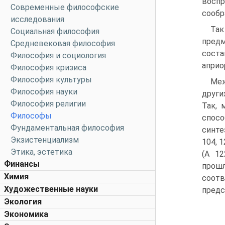
воспр
Современные философские
сообр
исследования
Так
Социальная философия
пред
Средневековая философия
сост
Философия и социология
априо
Философия кризиса
Философия культуры
Меж
Философия науки
други
Философия религии
Так, 
Философы
спос
Фундаментальная философия
синте
Экзистенциализм
104, 
Этика, эстетика
(А 1
Финансы
прошл
Химия
соотв
Художественные науки
предс
Экология
Экономика