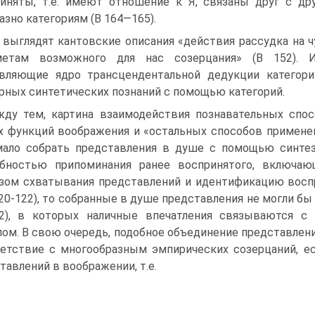
иняты, т.е. имеют отношение к Я, связаны друг с д
азно категориям (В 164—165).
 выглядят кантовские описания «действия рассудка на ч
метам возможного для нас созерцания» (В 152). И
авляющие ядро трансцендентальной дедукции категор
рных синтетических познаний с помощью категорий.
ду тем, картина взаимодействия познавательных спосо
х функций воображе­ния и «остальных способов применен
мало собрать представления в душе с помо­щью синте
обностью припоминания ранее воспринятого, включаю
зом схватывания представлений и иден­тификацию восп
120-122), то собранные в душе представления не могли бы
22), в которых наличные впечатления связываются с
ом. В свою очередь, подобное объединение представле­н
етствие с многообразным эмпирических созерцаний, е
тавлений в воображении, т.е.