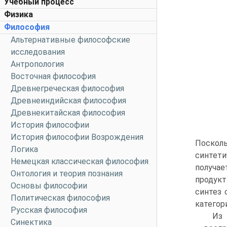
Учебный процесс
Физика
Философия
Альтернативные философские
исследования
Антропология
Восточная философия
Древнегреческая философия
Древнеиндийская философия
Древнекитайская философия
История философии
История философии Возрождения
Поскол
Логика
синтети
Немецкая классическая философия
получае
Онтология и теория познания
продукт
Основы философии
синтез 
Политическая философия
категори
Русская философия
Из 
Синектика