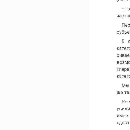
Что
частн
Пер
субъе
В с
катег
ривае
возмо
«перв
катег
Мы 
же та
Рев
увид
имев
«дост