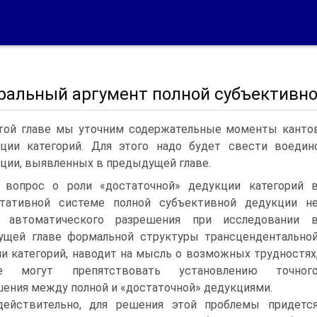
ральный аргумент полной субъективно
той главе мы уточним содержательные моменты кантов
ции категорий. Для этого надо будет свести воеди
ции, выявленных в предыдущей главе.
о вопрос о роли «достаточной» дедукции категорий 
нтативной систе­ме полной субъективной дедукции н
л автоматического разрешения при исследовании 
ущей главе формальной структуры трансцендентально
и категорий, наводит на мысль о возможных трудностях
е могут препятствовать ус­тановлению точног
ения между полной и «достаточной» дедукциями.
ействительно, для решения этой проблемы придетс