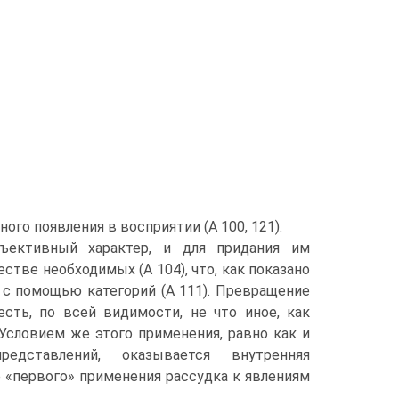
го по­явления в восприятии (А 100, 121).
ъектив­ный характер, и для придания им
стве необходимых (А 104), что, как показано
 с помощью категорий (А 111). Превращение
ть, по всей видимос­ти, не что иное, как
 Условием же этого применения, равно как и
едставлений, оказывается внутренняя
е «первого» применения рассудка к явлениям