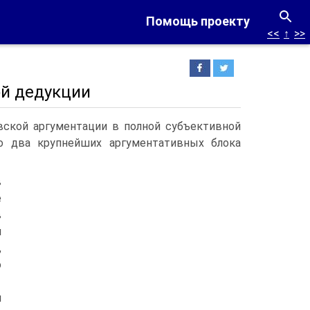
Помощь проекту
<<
↑
>>
й дедукции
ской аргументации в полной субъективной
но два крупнейших аргументативных блока
в
е
в
й
,
о
я