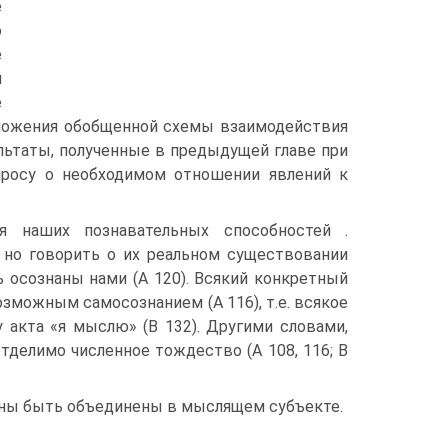
е
о
е
й
е
изложения обобщенной схемы взаи­модействия
льтаты, полученные в предыдущей главе при
росу о необходи­мом отношении явлений к
я наших познавательных способностей .
 но говорить о их реальном существо­вании
 осознаны нами (А 120). Всякий конкретный
зможным самосо­знанием (А 116), т.е. всякое
 акта «я мыслю» (В 132). Другими словами,
отде­лимо численное тождество (А 108, 116; В
олжны быть объединены в мыслящем субъекте.