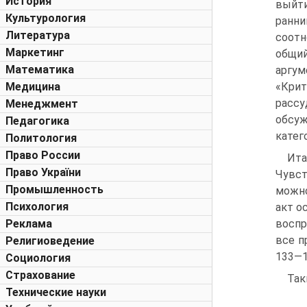
История
выйти
Культурология
ранн
Литература
соотн
Маркетинг
общи
Математика
аргу
Медицина
«Крит
рассу
Менеджмент
обсуж
Педагогика
катег
Политология
Право России
Ита
Право України
Чувст
Промышленность
можно
Психология
акт о
Реклама
воспр
все п
Религиоведение
133—1
Социология
Страхование
Так
Технические науки