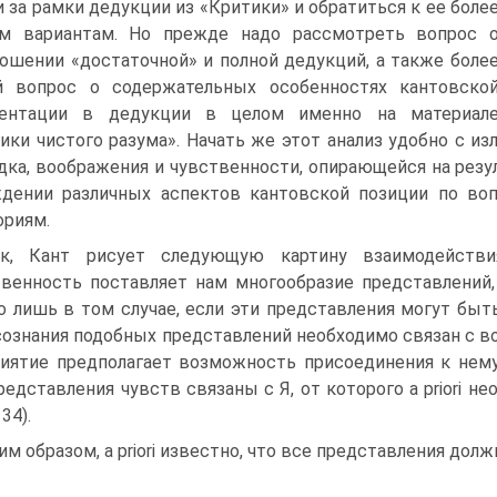
 за рамки дедукции из «Критики» и обратиться к ее боле
им вариантам. Но прежде надо рассмотреть вопрос 
ошении «достаточной» и полной дедукций, а также боле
й вопрос о содержательных особенностях кантовско
ментации в дедук­ции в целом именно на материал
ики чистого разума». На­чать же этот анализ удобно с 
дка, воображения и чувственности, опирающейся на резу
дении различных аспектов кантовской позиции по воп
ориям.
к, Кант рисует следующую картину взаимодействи
венность поставляет нам многообразие представлений,
 лишь в том случае, если эти представления могут быть
сознания подобных представлений необходимо связан с во
иятие предполагает возможность присоединения к нему
редставления чувств связаны с Я, от которого a priori не
34).
им образом, a priori известно, что все представления д