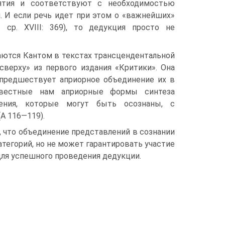
ятия и соответствуют с необходимостью
. И если речь идет при этом о «важнейших»
 ср. XVIII: 369), то дедукция просто не
­ются Кантом в текстах трансцендентальной
верху» из первого изда­ния «Критики». Она
предшествует априорное объединение их в
звестные нам апри­орные формы синтеза
ения, которые могут быть осознаны, с
А 116—119).
т, что объединение представлений в сознании
егорий, но не может га­рантировать участие
 для успешного проведения дедукции.