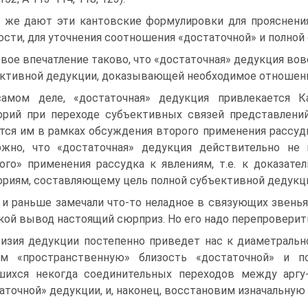
 же дают эти кантовские формулировки для прояснения
ости, для уточнения со­отношения «достаточной» и полно
вое впечатление таково, что «достаточная» дедукция вов
ктивной дедукции, доказывающей необходимое отношение
амом деле, «достаточная» дедукция привлекается К
орий при переходе субъектив­ных связей представлени
тся им в рамках обсуждения второго применения рассуд
жно, что «достаточ­ная» дедукция действительно не 
ого» применения рассудка к явлениям, т.е. к дока­зат
ориям, со­ставляющему цель полной субъективной дедукц
и раньше замечали что-то неладное в связующих звеньях
кой вывод настоя­щий сюрприз. Но его надо перепроверит
изия дедукции постепенно приведет нас к диаметральн
им «пространствен­ную» близость «достаточной» и 
шихся некогда соединительных переходов между аргу
аточной» дедукции, и, наконец, восстановим изначальную 