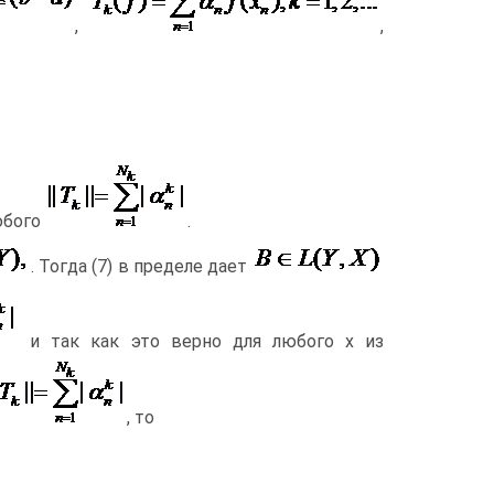
,
,
юбого
.
. Тогда (7) в пределе дает
и так как это верно для любого x из
, то