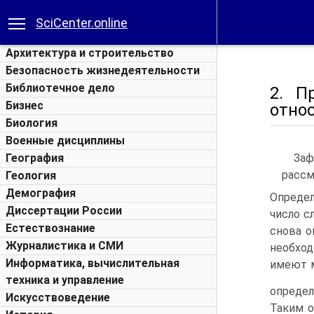
SciCenter.online
Архитектура и строительство
Безопасность жизнедеятельности
Библиотечное дело
2. П
Бизнес
отно
Биология
Военные дисциплины
За
География
рассм
Геология
Демография
Опреде
Диссертации России
число сл
Естествознание
снова о
Журналистика и СМИ
необход
Информатика, вычислительная
имеют м
техника и управление
определ
Искусствоведение
Таким о