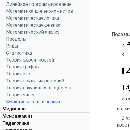
Линейное программирование
Математика для экономистов
Математическая логика
Математическая физика
Математический анализ
Первая 
Пределы
2.
Ряды
Статистика
3. 
Теория вероятностей
Теория графов
Теория игр
Теория принятия решений
Теория случайных процессов
Теория чисел
Ита
Функциональный анализ
норми
Медицина
Менеджмент
В ч
Педагогика
прос