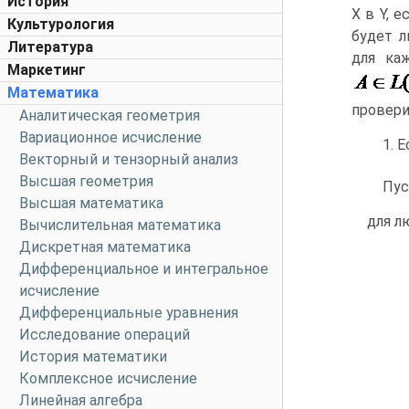
История
Х в Y, 
Культурология
будет л
Литература
для ка
Маркетинг
Математика
провери
Аналитическая геометрия
Вариационное исчисление
1. Е
Векторный и тензорный анализ
Высшая геометрия
Пус
Высшая математика
для л
Вычислительная математика
Дискретная математика
Дифференциальное и интегральное
исчисление
Дифференциальные уравнения
Исследование операций
История математики
Комплексное исчисление
Линейная алгебра