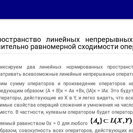
ространство линейных непрерывных
сительно равномерной сходимости опе
фиксируем два линейных нормированных простран
атривать всевозможные линейные непрерывные операторы
лим сумму операторов и произведение операторов н
едующим образом: (А + В)х = Ах +Вх, (lА)х = lАх. Это буду
ператоры, действующие из Х в Y, и легко видеть, что вс
имые свойства операций сложения и умножения на числ
есто. В частности, нулевым оператором будет оператор
яемый равенством 0х = 0 для любого
бразом, совокупность всех операторов, действующих и