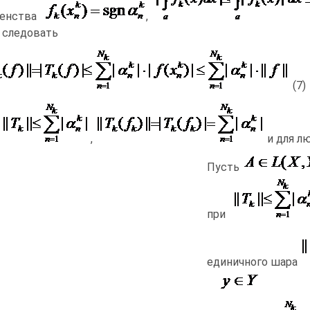
венства
,
 следовать
(7)
и
,
и для л
Пусть
при
единичного шара