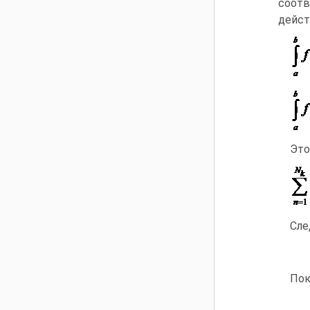
соот
дейст
Это
Сле
По