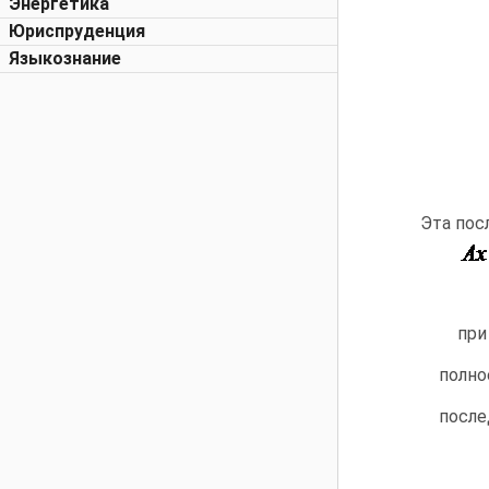
Энергетика
Юриспруденция
Языкознание
Эта пос
пр
полн
посл