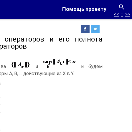
Помощь проекту
<<
↑
>>
 операторов и его полнота
раторов
ства
и
и будем
 А, В, … действующие из Х в Y.
а
т
е
о
,
.
з