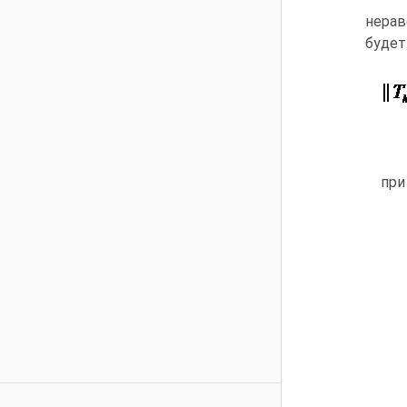
нера
будет
пр