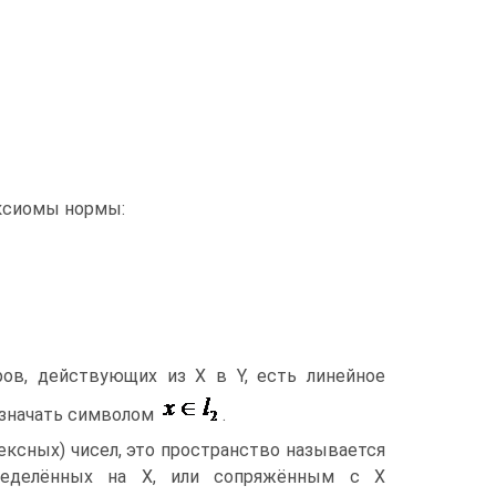
аксиомы нормы:
ов, действующих из X в Y, есть линейное
означать символом
.
ексных) чисел, это пространство называется
ределённых на X, или сопряжённым с X