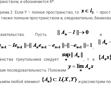
ранством, и обозначается X*.
рема 2. Если Y – полное пространство, то
– прост
 также полным пространством и, следовательно, банахо
казательство. Пусть
,
енства треугольника следует
, т. е.
вая последовательность. Положим
.
ьмём любой элемент
и рассмотрим по