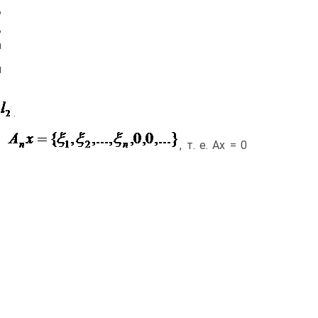
ь
,
а
я
.
, т. е. Ах = 0