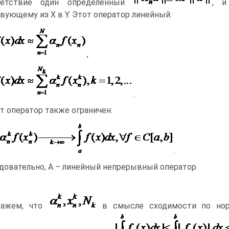
ветствие один определенный
, и
вующему из X в Y. Этот оператор линейный:
,
.
т оператор также ограничен:
.
довательно, A – линейный непрерывный оператор.
кажем, что
в смысле сходимости по но