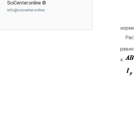
SciCenter.online ©
info@scicenter.online
норми
Ра
равно
к