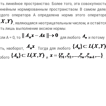
есть линейное пространство. Более того, эта совокупност
инейным нормированным пространством. В самом деле
ждого оператора А определена норма этого оператор
, являющаяся неотрицательным числом, и остаётс
ть лишь выполнение аксиом нормы.
сли А = 0, то
для любого
и потому
ть, наоборот,
. Тогда для любого
юбого
и
.