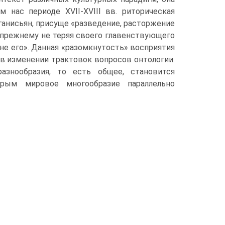
 нас периоде XVII-XVIII вв. риторическая
Оганисьян, присуще «разведение, расторжение
-прежнему не теряя своего главенствующего
не его». Данная «разомкнутость» восприятия
 в изменении трактовок вопросов онтологии.
знообразия, то есть общее, становится
рым мировое многообразие параллельно