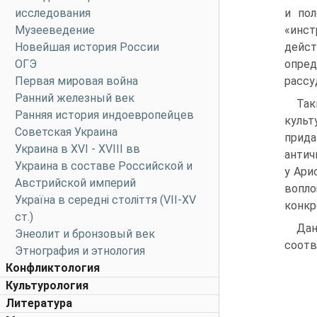
исследования
и пол
Музееведение
«инс
Новейшая история России
дейс
ОГЭ
опред
Первая мировая война
рассу
Ранний железный век
Так
Ранняя история индоевропейцев
куль
Советская Украина
прида
Украина в XVI - XVIII вв
антич
Украина в составе Российской и
у Ари
Австрийской империй
вопл
Україна в середні століття (VII-XV
конкр
ст.)
Да
Энеолит и бронзовый век
соотв
Этнография и этнология
Конфликтология
Культурология
Литература