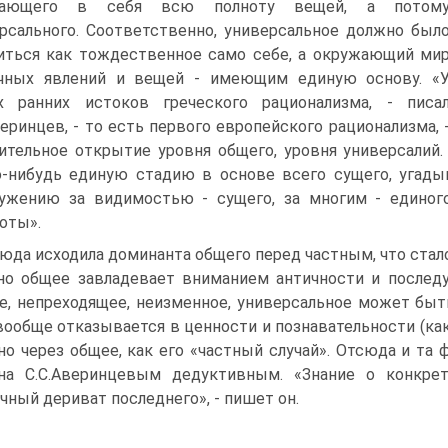
ающего в себя всю полноту вещей, а потом
рсального. Соответственно, универсальное должно был
ться как тождественное само себе, а окружающий ми
ичных явлений и вещей - имеющим единую основу. «
х ранних истоков греческого рационализма, - писа
веринцев, - то есть первого европейского рационализма, 
ительное открытие уровня общего, уровня универсалий
-нибудь единую стадию в основе всего сущего, угадыв
ужению за видимостью - сущего, за многим - единого
оты».
юда исходила доминанта общего перед частным, что стал
о общее завладевает вниманием античности и последу
е, непреходящее, неизменное, универсальное может быть
вообще отказывается в ценности и познавательности (как
но через общее, как его «частный случай». Отсюда и та 
ана С.С.Аверинцевым дедуктивным. «Знание о конкре
чный дериват последнего», - пишет он.