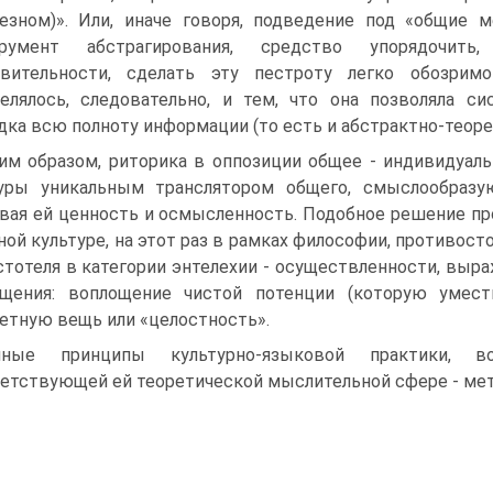
езном)». Или, иначе говоря, подведение под «общие 
трумент абстрагирования, средство упорядочить
твительности, сделать эту пестроту легко обозрим
елялось, следовательно, и тем, что она позволяла с
дка всю полноту информации (то есть и абстрактно-теоре
им образом, риторика в оппозиции общее - индивидуал
туры уникальным транслятором общего, смыслообразу
вая ей ценность и осмысленность. Подобное решение п
ной культуре, на этот раз в рамках философии, противос
стотеля в категории энтелехии - осуществленности, в
ощения: воплощение чистой потенции (которую умес
етную вещь или «целостность».
нные принципы культурно-языковой практики, в
етствующей ей теоретической мыслительной сфере - ме