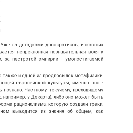
у
о
р
У
л
-
. Уже за догадками досократиков, искавших
ается непреклонная познавательная воля к
, за пестротой эмпирии - умопостигаемой
о также и одной из предпосылок метафизики.
ющей европейской культуры, именно оно -
 познано. Частному, текучему, преходящему
, например, у Декарта), либо оно может быть
форма рационализма, которую создали греки,
тном выводится из знания об общем, как