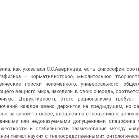
ика, как указывал С.С.Аверинцев, есть философия, соо
тафизика – нормативистское, мыслительное творчеств
зические поиски неизменного, универсального, обще
щего вещного мира, находили, в свою очередь, соответс
ализма. Дедуктивность этого рационализма требует
ючений каждое звено держится на предыдущем, но сам
ено на какой-то опоре, внешней по отношению к цепочке
занными или недоказуемыми допущениями, специфика 
 жесткости и стабильности размежевания между «наук
нии «начал науки» с «непосредственными» онтологичес