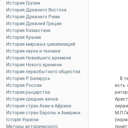
История Грузии
История Древнего Востока
История Древнего Рима
История Древней Греции
История Казахстана
История Крыма
История мировых цивилизаций
История науки и техники
История Новейшего времени
История Нового времени
История первобытного общества
История Р. Беларусь
В т
История России
есть 
История рыцарства
ритор
История средних веков
Арис
История стран Азии и Африки
перви
История стран Европы и Америки
М.Л.Г
Історія України
(нор
Методы исторического
понят