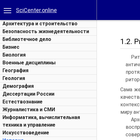
SciCenter.online
Архитектура и строительство
Безопасность жизнедеятельности
Библиотечное дело
1.2. 
Бизнес
Биология
Рит
Военные дисциплины
антич
География
прот
Геология
ритор
Демография
Сама же
Диссертации России
качеств
Естествознание
контекс
Журналистика и СМИ
миру ан
Информатика, вычислительная
Ар
техника и управление
воспр
Искусствоведение
сове