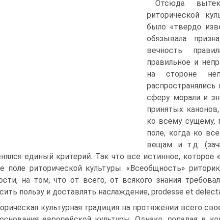
Отсюда выте
риторической кул
было «твердо изве
обязывала призн
вечность прави
правильное и непр
на стороне не
распространялись 
сферу морали и зн
принятых канонов
ко всему сущему, 
поле, когда ко вс
вещам и т.д. (за
нялся единый критерий. Так что все истинное, которое 
е поле риторической культуры. «Всеобщность» риторики,
ости, на том, что от всего, от всякого знания требовал
сить пользу и доставлять наслаждение, prodesse et delecta
орическая культурная традиция на протяжении всего сво
основания европейской культуры. Однако, попадая в ко