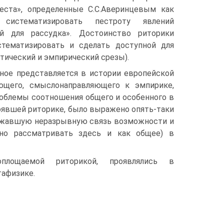
места», определенные С.С.Аверинцевым как
, систематизировать пестроту явлений
ой для рассудка». Достоинство риторики
истематизировать и сделать доступной для
тический и эмпирический срезы).
ьное представляется в истории европейской
ющего, смыслонаправляющего к эмпирике,
роблемы соотношения общего и особенного в
тоявшей риторике, было выражено опять-таки
ыражавшую неразрывную связь возможности и
тно рассматривать здесь и как общее) в
оплощаемой риторикой, проявлялись в
тафизике.