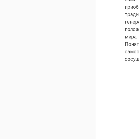
приоб
тради
генер
полож
мира,
Поня
само
сосущ