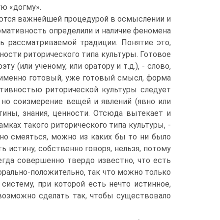
ую «догму».
ются важнейшей процедурой в осмыслении и
рмативность определили и наличие феномена
ь рассматриваемой традиции. Понятие это,
ости риторического типа культуры. Готовое
у (или ученому, или оратору и т.д.), - слово,
 именно готовый, уже готовый смысл, форма
ативностью риторической культуры следует
 но соизмерение вещей и явлений (явно или
тины, знания, ценности. Отсюда вытекает и
амках такого риторического типа культуры, -
жно смеяться, можно из каких бы то ни было
ь истину, собственно говоря, нельзя, потому
сегда совершенно твердо известно, что есть
морально-положительно, так что можно только
систему, при которой есть нечто истинное,
евозможно сделать так, чтобы существовало