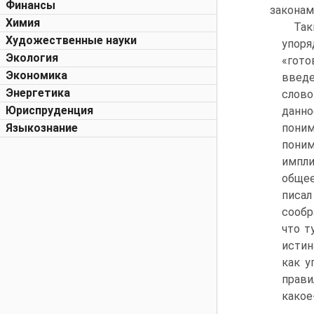
Финансы
законам
Химия
Так
Художественные науки
упоря
Экология
«гото
Экономика
введе
Энергетика
слово
Юриспруденция
данно
Языкознание
поним
поним
импли
общее
писал
сообр
что т
истин
как у
прави
какое