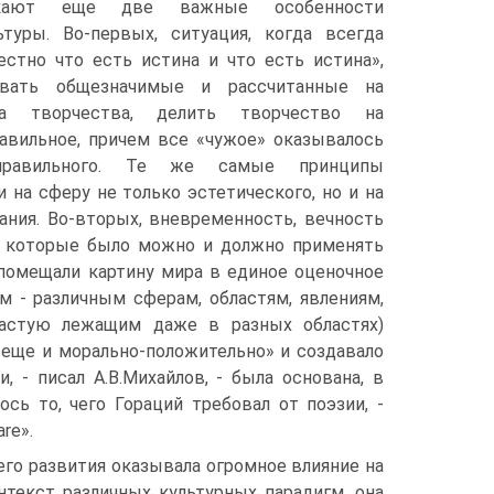
кают еще две важные особенности
ьтуры. Во-первых, ситуация, когда всегда
стно что есть истина и что есть истина»,
авать общезначимые и рассчитанные на
ла творчества, делить творчество на
авильное, причем все «чужое» оказывалось
правильного. Те же самые принципы
и на сферу не только эстетического, но и на
ания. Во-вторых, вневременность, вечность
, которые было можно и должно применять
помещали картину мира в единое оценочное
ем - различным сферам, областям, явлениям,
частую лежащим даже в разных областях)
«еще и морально-положительно» и создавало
 - писал А.В.Михайлов, - была основана, в
ось то, чего Гораций требовал от поэзии, -
re».
его развития оказывала огромное влияние на
нтекст различных культурных парадигм, она