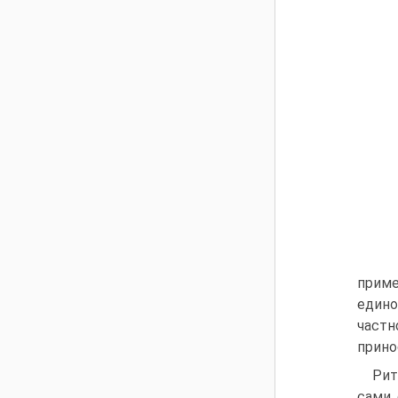
приме
едино
частн
прино
Рит
сами 