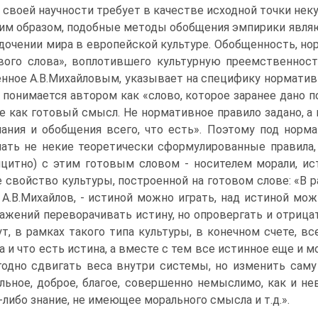
 своей научности требует в качестве исходной точки нек
им образом, подобные методы обобщения эмпирики явля
дочении мира в европейской культуре. Обобщенность, но
вого слова», воплотившего культурную преемственност
нное А.В.Михайловым, указывает на специфику нормативн
 понимается автором как «слово, которое заранее дано поэт
е как готовый смысл. Не нормативное правило задано, а
ания и обобщения всего, что есть». Поэтому под норм
ать не некие теоретически сформулированные правила,
цитно) с этим готовым словом - носителем морали, ис
 свойство культуры, построенной на готовом слове: «В р
 А.В.Михайлов, - истиной можно играть, над истиной мо
ажений переворачивать истину, но опровергать и отрицат
ут, в рамках такого типа культуры, в конечном счете, в
а и что есть истина, а вместе с тем все истинное еще и 
годно сдвигать веса внутри системы, но изменить саму 
льное, доброе, благое, совершенно немыслимо, как и н
-либо знание, не имеющее морального смысла и т.д.».