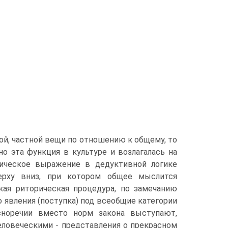
ой, частной вещи по отношению к общему, то
о эта функция в культуре и возлагалась на
сическое выражение в дедуктивной логике
верху вниз, при котором общее мыслится
кая риторическая процедура, по замечанию
о явления (поступка) под всеобщие категории
сноречии вместо норм закона выступают,
еловеческими - представления о прекрасном