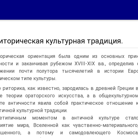
Риторическая культурная традиция.
орическая ориентация была одним из основных прин
ности и заканчивая рубежом XVIII-XIX вв., определив
яжении почти полутора тысячелетий в истории Евр
ическом типе культуры.
 риторика, как известно, зародилась в древней Греции 
е теории ораторского искусства, а в общекультурно
те античности явила собой практическое отношение 
тичной культурной традиции.
хетипичным моментом в античной культуре стал
иятие мира, Вселенной как чувственно-материального
ршенного, а потому и самодовлеющего Космоса