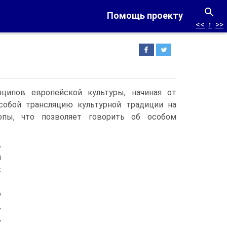
Помощь проекту
<<
↑
>>
ципов европейской культуры, начиная от
 собой трансляцию культурной традиции на
опы, что позволяет говорить об особом
в
м
к
о
,
,