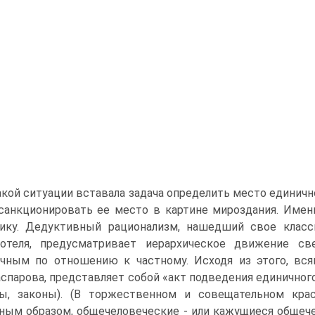
акой ситуации вставала задача определить место единичн
санкционировать ее место в картине мироздания. Именн
ику. Дедуктивный рационализм, нашедший свое клас
тотеля, предусматривает иерархическое движение с
чным по отношению к частному. Исходя из этого, вся
аспарова, представляет собой «акт подведения единичног
мы, законы). (В торжественном и совещательном кра
ным образом, общечеловеческие - или кажущиеся общеч