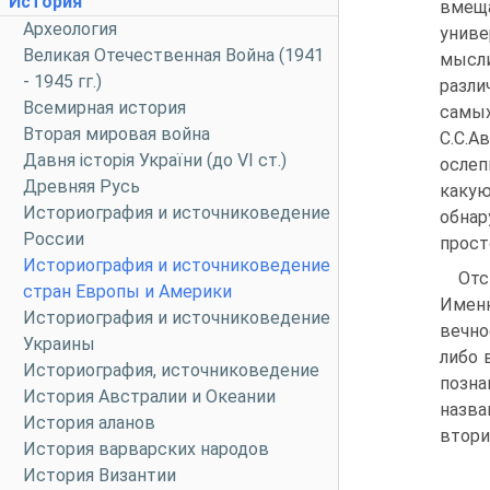
История
вмещ
Археология
униве
Великая Отечественная Война (1941
мысли
- 1945 гг.)
разл
Всемирная история
самы
Вторая мировая война
С.С.А
Давня історія України (до VI ст.)
ослеп
Древняя Русь
какую
Историография и источниковедение
обнар
России
прост
Историография и источниковедение
Отс
стран Европы и Америки
Именн
Историография и источниковедение
вечно
Украины
либо 
Историография, источниковедение
позна
История Австралии и Океании
назв
История аланов
втори
История варварских народов
История Византии