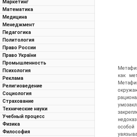
Маркетинг
Математика
Медицина
Менеджмент
Педагогика
Политология
Право России
Право України
Промышленность
Метафиз
Психология
как ме
Реклама
Метафи
Религиоведение
окружаю
Социология
рацион
Страхование
умозакл
Технические науки
закрепл
Учебный процесс
недока
Физика
особой
Философия
увязыва