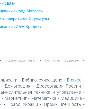
ии связи
омпании «Форд Моторс»
и корпоративной культуры
омпании «ИБМ Кредит»
Бизнес-расчеты
Деловое общение
-
-
-
ельности
Библиотечное дело
Бизнес
-
-
-
Демография
Диссертации России
-
-
-
вычислительная техника и управление
-
Маркетинг
Математика
Медицина
-
-
-
-
и
Право України
Промышленность
-
-
-