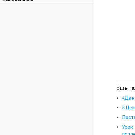
Еще п
«Две 
5.Цел
Поста
Урок
подд