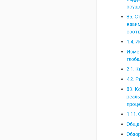
осуще
85. С
взаи
соот
1.4. 
Изме
глоба
2.1. 
4.2. 
83. К
реал
проц
1.11.
Общая
Обзо