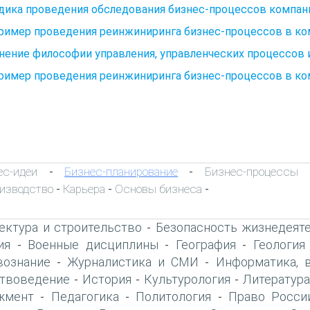
дика проведения обследования бизнес-процессов компан
Пример проведения реинжиниринга бизнес-процессов в к
ение философии управления, управленческих процессов 
Пример проведения реинжиниринга бизнес-процессов в к
ес-идеи
Бизнес-планирование
Бизнес-процессы
-
-
изводство
Карьера
Основы бизнеса
-
-
-
ектура и строительство
Безопасность жизнедеят
-
ия
Военные дисциплины
География
Геология
-
-
-
вознание
Журналистика и СМИ
Информатика, 
-
-
твоведение
История
Культурология
Литература
-
-
-
жмент
Педагогика
Политология
Право Росси
-
-
-