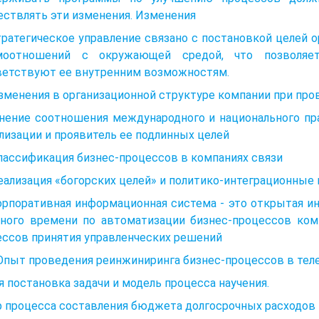
ствлять эти изменения. Изменения
тратегическое управление связано с постановкой целей
моотношений с окружающей средой, что позволяе
ветствуют ее внутренним возможностям.
Изменения в организационной структуре компании при пр
нение соотношения международного и национального пра
лизации и проявитель ее подлинных целей
Классификация бизнес-процессов в компаниях связи
Реализация «богорских целей» и политико-интеграционны
орпоративная информационная система - это открытая и
ьного времени по автоматизации бизнес-процессов комп
ессов принятия управленческих решений
 Опыт проведения реинжиниринга бизнес-процессов в те
 постановка задачи и модель процесса научения.
р процесса составления бюджета долгосрочных расходов