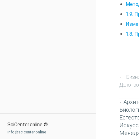
Мето
1.9. 
Измен
1.8. 
Бизн
-
Делопро
Архит
-
Биолог
Естест
SciCenter.online ©
Искусс
Менед
info@scicenter.online