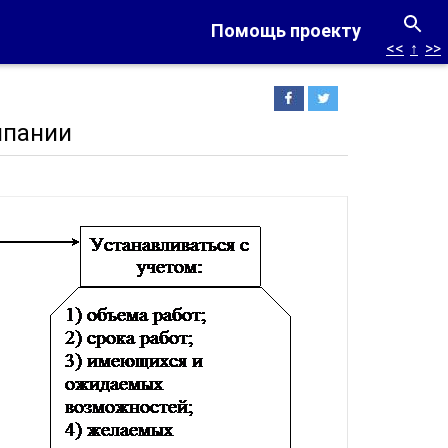
Помощь проекту
<<
↑
>>
мпании