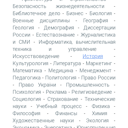
Безопасность жизнедеятельности
-
Библиотечное дело
Бизнес
Биология
-
-
-
Военные дисциплины
География
-
-
Геология
Демография
Диссертации
-
-
России
Естествознание
Журналистика
-
-
и СМИ
Информатика, вычислительная
-
техника и управление
-
Искусствоведение
История
-
-
Культурология
Литература
Маркетинг
-
-
-
Математика
Медицина
Менеджмент
-
-
-
Педагогика
Политология
Право России
-
-
Право України
Промышленность
-
-
-
Психология
Реклама
Религиоведение
-
-
-
Социология
Страхование
Технические
-
-
науки
Учебный процесс
Физика
-
-
-
Философия
Финансы
Химия
-
-
-
Художественные науки
Экология
-
-
Экономика
Энергетика
Юриспруденция
-
-