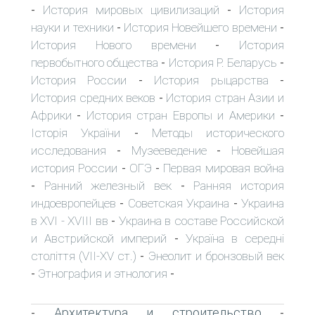
История мировых цивилизаций
История
-
-
науки и техники
История Новейшего времени
-
-
История Нового времени
История
-
первобытного общества
История Р. Беларусь
-
-
История России
История рыцарства
-
-
История средних веков
История стран Азии и
-
Африки
История стран Европы и Америки
-
-
Історія України
Методы исторического
-
исследования
Музееведение
Новейшая
-
-
история России
ОГЭ
Первая мировая война
-
-
Ранний железный век
Ранняя история
-
-
индоевропейцев
Советская Украина
Украина
-
-
в XVI - XVIII вв
Украина в составе Российской
-
и Австрийской империй
Україна в середні
-
століття (VII-XV ст.)
Энеолит и бронзовый век
-
Этнография и этнология
-
-
Архитектура и строительство
-
-