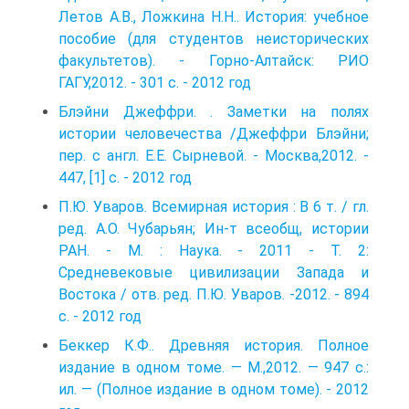
Летов А.В., Ложкина Н.Н.. История: учебное
пособие (для студентов неисторических
факультетов). - Горно-Алтайск: РИО
ГАГУ,2012. - 301 с. - 2012 год
Блэйни Джеффри. . Заметки на полях
истории человечества /Джеффри Блэйни;
пер. с англ. Е.Е. Сырневой. - Москва,2012. -
447, [1] с. - 2012 год
П.Ю. Уваров. Всемирная история : B 6 т. / гл.
ред. A.O. Чубарьян; Ин-т всеобщ, истории
РАН. - M. : Наука. - 2011 - T. 2:
Средневековые цивилизации Запада и
Востока / отв. ред. П.Ю. Уваров. -2012. - 894
с. - 2012 год
Беккер К.Ф.. Древняя история. Полное
издание в одном томе. — М.,2012. — 947 с.:
ил. — (Полное издание в одном томе). - 2012