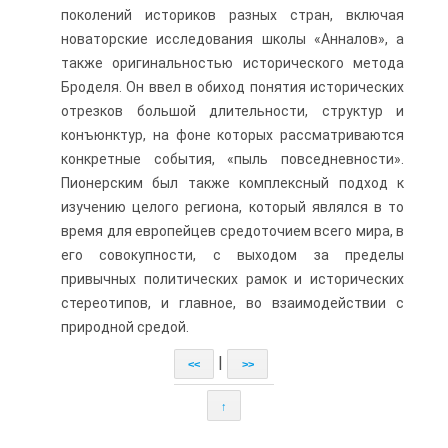
поколений историков разных стран, включая
новаторские исследования школы «Анналов», а
также оригинальностью ис­торического метода
Броделя. Он ввел в обиход понятия исторических
отрез­ков большой длительности, структур и
конъюнктур, на фоне которых рас­сматриваются
конкретные события, «пыль повседневности».
Пионерским был также комплексный подход к
изучению целого региона, который являл­ся в то
время для европейцев средоточием всего мира, в
его совокупности, с выходом за пределы
привычных политических рамок и исторических
стерео­типов, и главное, во взаимодействии с
природной средой.
|
<<
>>
↑