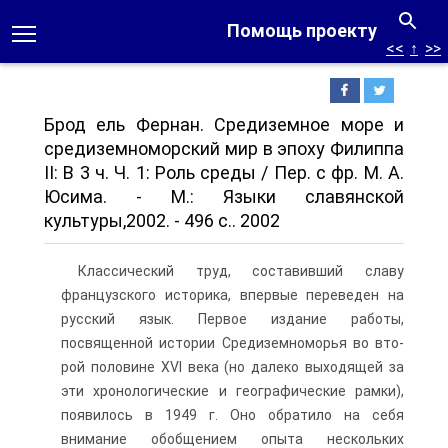
Помощь проекту
<<
↑
>>
Брод ель Фернан. Средиземное море и
средиземноморский мир в эпоху Филиппа
II: В 3 ч. Ч. 1: Роль среды / Пер. с фр. М. А.
Юсима. - М.: Языки славянской
культуры,2002. - 496 с.. 2002
Классический труд, составивший славу
французского историка, впервые переведен на
русский язык. Первое издание работы,
посвященной истории Средиземноморья во вто­
рой половине XVI века (но далеко выходящей за
эти хронологические и гео­графические рамки),
появилось в 1949 г. Оно обратило на себя
внимание обобщением опыта нескольких