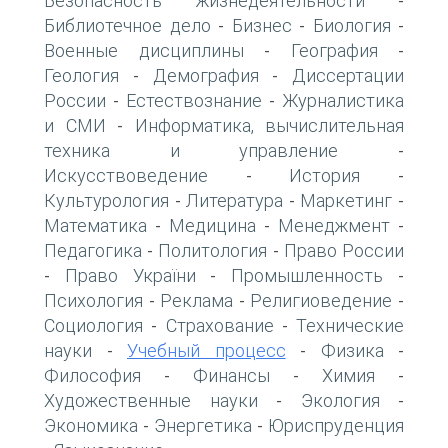
Безопасность жизнедеятельности
-
Библиотечное дело
Бизнес
Биология
-
-
-
Военные дисциплины
География
-
-
Геология
Демография
Диссертации
-
-
России
Естествознание
Журналистика
-
-
и СМИ
Информатика, вычислительная
-
техника и управление
-
Искусствоведение
История
-
-
Культурология
Литература
Маркетинг
-
-
-
Математика
Медицина
Менеджмент
-
-
-
Педагогика
Политология
Право России
-
-
Право України
Промышленность
-
-
-
Психология
Реклама
Религиоведение
-
-
-
Социология
Страхование
Технические
-
-
науки
Учебный процесс
Физика
-
-
-
Философия
Финансы
Химия
-
-
-
Художественные науки
Экология
-
-
Экономика
Энергетика
Юриспруденция
-
-