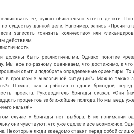
еализовать ее, нужно обязательно что-то делать. Поэ
 по существу данной цели. Например, запись «Прочита
если записать «снизить количество» или «ликвидиров
м действиям.
листичность
и должны быть реалистичными. Однако понятие «реа
у. Мы все по-разному оцениваем, что достижимо, а чт
прошлый опыт и подобрать определенные ориентиры. То е
ал в прошлом в аналогичной ситуации?» Можно также з
ть?» Помню, как я работал с одной бригадой, перед
ость проекта. Руководитель бригады сказал: «Они [н
адцать процентов за ближайшие полгода. Но мы ведь уже
ичего нельзя!»
том случае у бригады нет выбора. В их понимании од
льку они чувствуют, что уже сделали все возможное. Одна
на. Некоторые люди заведомо ставят перед собой слишко