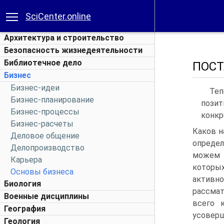
SciCenter.online
Архитектура и строительство
Безопасность жизнедеятельности
Библиотечное дело
ПОСТ
Бизнес
Бизнес-идеи
Теп
Бизнес-планирование
позит
Бизнес-процессы
конкр
Бизнес-расчеты
Каков н
Деловое общение
определ
Делопроизводство
можем 
Карьера
которы
Основы бизнеса
активно
Биология
рассмат
Военные дисциплины
всего 
География
усовер
Геология