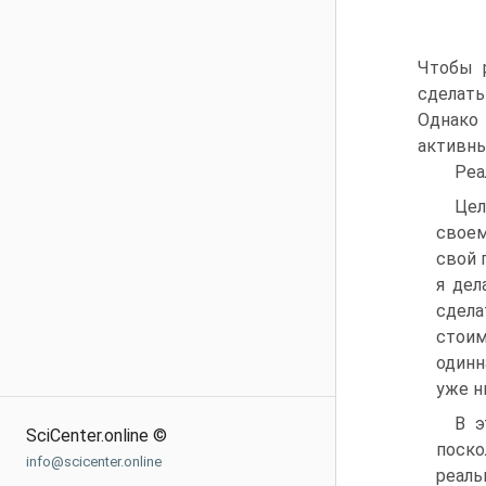
Чтобы р
сделать
Однако 
активны
Реа
Цел
своем
свой 
я дел
сдела
стоим
одинн
уже н
В э
SciCenter.online ©
поско
info@scicenter.online
реаль