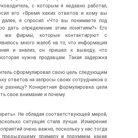
ководитель, с которым я недавно работал,
осил его: «Время каких ответов и кому вы
далее, я спросил: «Что вы понимаете под
ро дать определение этим понятиям?» Его
их же фирмы, которые контактируют с
явилось много жалоб на то, что информация
ания и анализ, он пришел к выводу, что
которая нужна продавцам. Такая задержка
дитель сформулировал свою цель следующим
овку ответов на запросы своих сотрудников о
те разницу? Конкретная формулировка цели
ть свое внимание и почему.
мерить». Не обладая соответствующей мерой,
асколько ситуация стала лучше. Измерение
приятий очень важно, поскольку у нас тогда
к предыдущему примеру и подумаем, какие