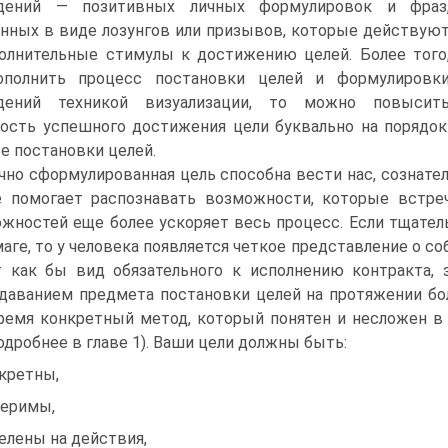
дений — позитивных личных формулировок и фраз
нных в виде лозунгов или призывов, которые действую
олнительные стимулы к достижению целей. Более того
ополнить процесс постановки целей и формулировк
дений техникой визуализации, то можно повысит
ость успешного достижения цели буквально на порядок
е постановки целей.
чно сформулированная цель способна вести нас, сознател
 помогает распознавать возможности, которые встреч
жностей еще более ускоряет весь процесс. Если тщате
маге, то у человека появляется четкое представление о с
 как бы вид обязательного к исполнению контракта, 
даванием предмета постановки целей на протяжении бо
ремя конкретный метод, который понятен и несложен в
подробнее в главе 1). Ваши цели должны быть:
кретны,
еримы,
елены на действия,