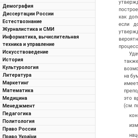
утверж
Демография
построе
Диссертации России
как доп
Естествознание
если д
Журналистика и СМИ
утверж
Информатика, вычислительная
вероятн
техника и управление
процесс
Искусствоведение
Уда
История
также
Культурология
возмо
Литература
на бу
Маркетинг
имеет
Математика
препо
Медицина
это в
(см. 
Менеджмент
Педагогика
кон
Политология
изм
Право России
нац
Право України