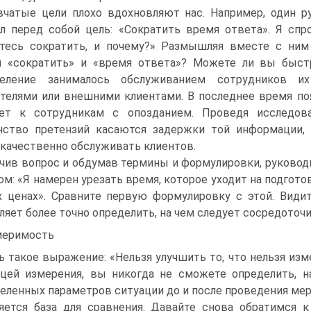
чатые цели плохо вдохновляют нас. Например, один ру
л перед собой цель: «Сократить время ответа». Я спр
тесь сократить, и почему?» Размышляя вместе с ним 
и «сократить» и «время ответа»? Можете ли вы быст
деление занималось обслуживанием сотрудников 
телями или внешними клиентами. В последнее время по
ает к сотрудникам с опозданием. Проведя исследов
нство претензий касаются задержки той информации, 
качественно обслуживать клиентов.
чив вопрос и обдумав термины и формулировки, руково
ом: «Я намерен урезать время, которое уходит на подгот
 ценах». Сравните первую формулировку с этой. Види
ляет более точно определить, на чем следует сосредоточи
меримость
ь такое выражение: «Нельзя улучшить то, что нельзя из
цей измерения, вы никогда не сможете определить, н
еленных параметров ситуации до и после проведения меро
яется база для сравнения. Давайте снова обратимся 