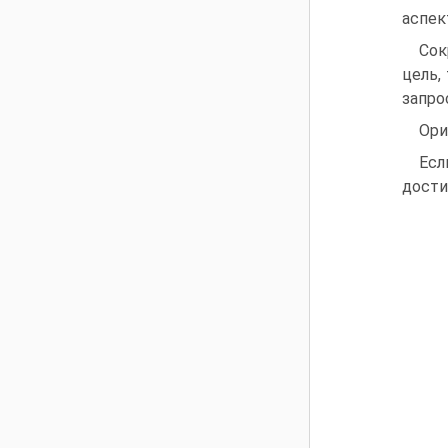
аспек
Сок
цель,
запро
Ори
Есл
дости