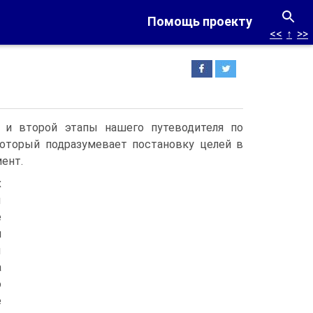
Помощь проекту
<<
↑
>>
 и второй этапы нашего путеводителя по
оторый подразумевает постановку целей в
ент.
х
ы
е
и
ы
а
о
е