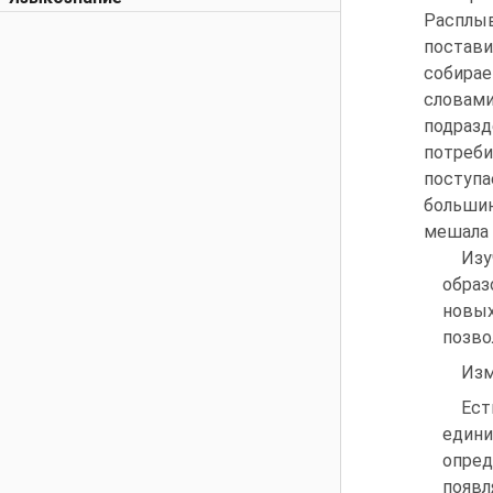
Расплыв
постави
собирае
словам
подраз
потреби
поступ
больши
мешала 
Изу
образ
новых
позво
Из
Ест
едини
опред
появл