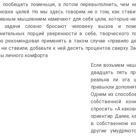
 пообещать поменьше, а потом перевыполнить, чем на
новке целей. Но мы здесь говорим не о том, как став
ивным мышлением намечают для себя цели, которые не
е задачи словно бросают человеку вызов и помо
нительных порций уверенности в себе, творческого п
о рекомендовал применять в таком случае «правило д
 ни ставили, добавьте к ней десять процентов сверху. З
ны личного комфорта.
Если возьмем наш
двадцать пять пр
реальна ли эта 
привыкли дополнят
Одним из способов
собственной кон
спросить: «А како
ориентир. Далее, 
в собственном ко
другие умудряют