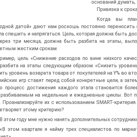
оснований думать, 
Привязка к срок
Когда вы пла
одной датой» дают нам роскошь постоянно переносить ср
а спешить и напрягаться. Цель, которая должна быть дос
ерез три месяца, должна быть разбита на этапы, вып
етным жестким срокам.
ример, цель «Снижение расходов по вине низкого каче
разбита на этапы следующим образом: «Снизить уровень 
ить уровень возврата товара от покупателей на Y% во втор
ийских игр ставят перед собой конкретные цели, а затем
о процесс достижения каждого этапа становится боле
 разбиваемым на недельные и ежедневные циклы. Вот 
. Проанализируйте их с использованием SMART-критерия
етворяет этому критерию?
 «В этом году мне нужно нанять дополнительных сотрудник
 «В этом квартале я найму трех специалистов по марке
нет».