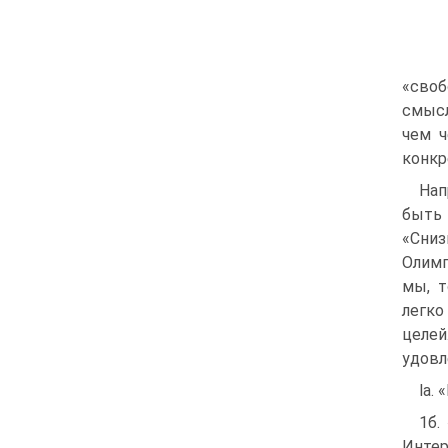
«своб
смысл
чем ч
конкр
Нап
быть 
«Сниз
Олимп
мы, т
легко
целей
удовл
la.
1б.
Интер