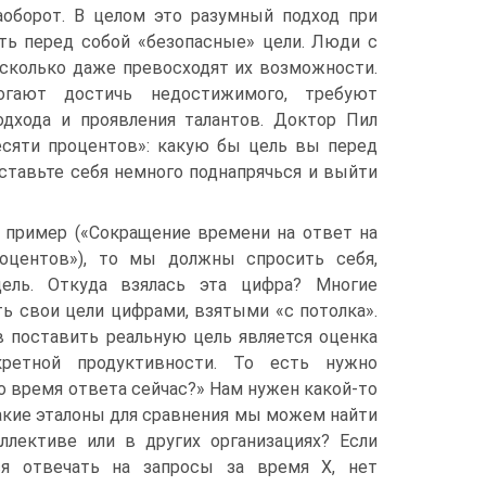
оборот. В целом это разумный подход при
ить перед собой «безопасные» цели. Люди с
сколько даже превосходят их возможности.
гают достичь недостижимого, требуют
одхода и проявления талантов. Доктор Пил
есяти процентов»: какую бы цель вы перед
аставьте себя немного поднапрячься и выйти
 пример («Сокращение времени на ответ на
оцентов»), то мы должны спросить себя,
цель. Откуда взялась эта цифра? Многие
ь свои цели цифрами, взятыми «с потолка».
 поставить реальную цель является оценка
кретной продуктивности. То есть нужно
во время ответа сейчас?» Нам нужен какой-то
какие эталоны для сравнения мы можем найти
ллективе или в других организациях? Если
ся отвечать на запросы за время X, нет