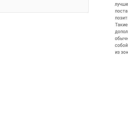
лучше
поста
позит
Таки
допол
обычн
собой
из зо