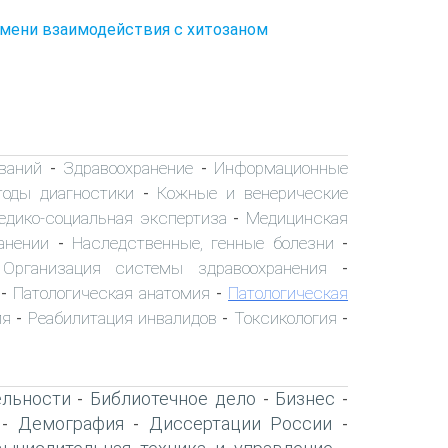
ремени взаимодействия с хитозаном
ваний
Здравоохранение
Информационные
-
-
тоды диагностики
Кожные и венерические
-
едико-социальная экспертиза
Медицинская
-
анении
Наследственные, генные болезни
-
-
Организация системы здравоохранения
-
-
Патологическая анатомия
Патологическая
-
-
ия
Реабилитация инвалидов
Токсикология
-
-
-
ельности
Библиотечное дело
Бизнес
-
-
-
Демография
Диссертации России
-
-
-