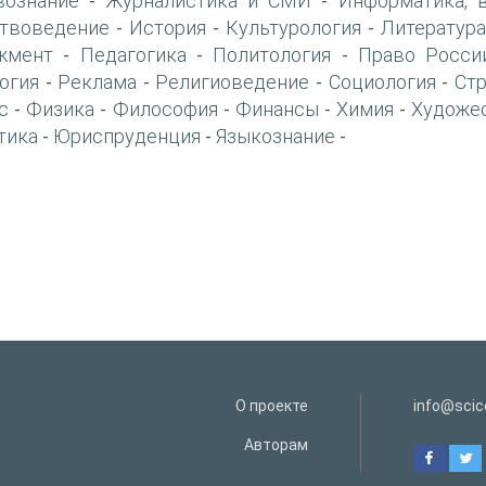
вознание
Журналистика и СМИ
Информатика, 
-
-
твоведение
История
Культурология
Литература
-
-
-
жмент
Педагогика
Политология
Право Росси
-
-
-
огия
Реклама
Религиоведение
Социология
Ст
-
-
-
-
с
Физика
Философия
Финансы
Химия
Художе
-
-
-
-
-
тика
Юриспруденция
Языкознание
-
-
-
О проекте
info@scice
Авторам