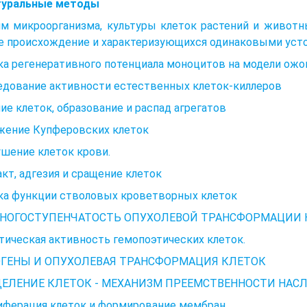
туральные методы
м микроорганизма, культуры клеток растений и животн
е происхождение и характеризующихся одинаковыми уст
а регенеративного потенциала моноцитов на модели ожо
едование активности естественных клеток-киллеров
ие клеток, образование и распад агрегатов
жение Купферовских клеток
шение клеток крови.
кт, адгезия и сращение клеток
ка функции стволовых кроветворных клеток
 МНОГОСТУПЕНЧАТОСТЬ ОПУХОЛЕВОЙ ТРАНСФОРМАЦИИ КЛ
ическая активность гемопоэтических клеток.
ГЕНЫ И ОПУХОЛЕВАЯ ТРАНСФОРМАЦИЯ КЛЕТОК
1. ДЕЛЕНИЕ КЛЕТОК - МЕХАНИЗМ ПРЕЕМСТВЕННОСТИ НА
иферация клеток и формирование мембран