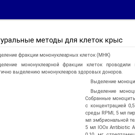
туральные методы для клеток крыс
еление фракции мононуклеарных клеток (MHK)
еление мононуклеарной фракции клеток проводили н
гично выделению мононуклеаров здоровых доноров.
Выделение моноци
Выделение моноц
Собранные моноциты
с концентрацией 0,
среды RPMI, 5 мл пир
мл эмбриональной те
5 мл IOOx Antibiotic 
0,10 мг стрептомиц