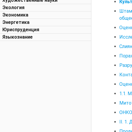
Художественные науки
Куль
Экология
Штам
Экономика
обще
Энергетика
Оценк
Юриспруденция
Иссл
Языкознание
Слиян
Пора
Разру
Конта
Оцен
1.1.
Митот
ОНКО
II. 
Прол