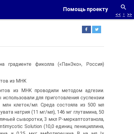
Помощь проекту
<<
↑
>>
а градиенте фиколла («ПанЭко», Россия)
тов из MHK
итов из MHK проводили методом адгезии.
 использовали для приготовления суспензии
5 млн клеток/мл. Среда состояла из 500 мл
увата натрия (11 мг/мл), 146 мг глутамина, 50
лячьей сыворотки, 3 мкл Р-меркаптоэтанола,
Antimycotic Solution (10,0 единиц пенициллина,
ина и 0,25 мкг амфотерецина В на мл Ix