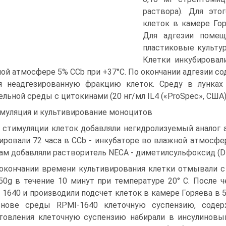
раствора). Для это
клеток в камере Го
Для адгезии помещ
пластиковые культур
Клетки инкубировал
ой атмосфере 5% CCb при +37°С. По окончании адгезии со
я неадгезированную фракцию клеток. Среду в лунка
ельной среды с цитокинами (20 нг/мл IL4 («ProSpec», США)
муляция и культивирование моноцитов
 стимуляции клеток добавляли негидролизуемый аналог 
ировали 72 часа в CCb - инкубаторе во влажной атмосфер
ам добавляли растворитель NECA - диметилсульфоксид (D
окончании времени культивирования клетки отмывали с
50g в течение 10 минут при температуре 20° С. После 
 1640 и производили подсчет клеток в камере Горяева в 
снове среды RPMI-1640 клеточную суспензию, соде
товления клеточную суспензию набирали в инсулиновы