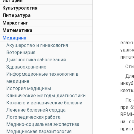
История
Культурология
Литература
Маркетинг
Математика
Медицина
влажн
Акушерство и гинекология
удаля
Ветеринария
питат
Диагностика заболеваний
Сти
Здравоохранение
Информационные технологии в
Для
медицине
инкуб
История медицины
клетк
Клинические методы диагностики
По 
Кожные и венерические болезни
при 6
Лечение болезней сердца
RPMI-
Логопедическая работа
на о
Медико-социальная экспертиза
приго
Медицинская паразитология