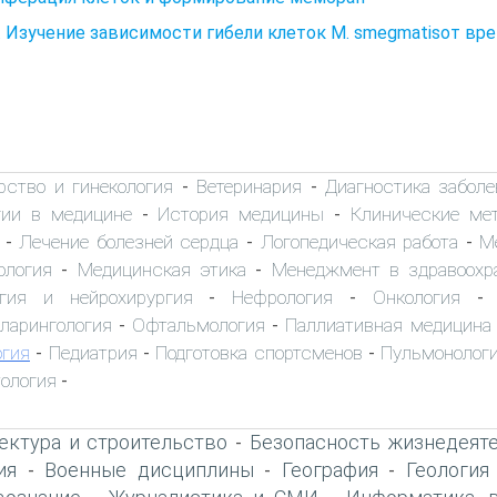
. Изучение зависимости гибели клеток М. smegmatisот в
рство и гинекология
Ветеринария
Диагностика заболе
-
-
гии в медицине
История медицины
Клинические ме
-
-
Лечение болезней сердца
Логопедическая работа
М
-
-
-
ология
Медицинская этика
Менеджмент в здравоохр
-
-
огия и нейрохирургия
Нефрология
Онкология
-
-
ларингология
Офтальмология
Паллиативная медицина
-
-
гия
Педиатрия
Подготовка спортсменов
Пульмонолог
-
-
-
ология
-
ектура и строительство
Безопасность жизнедеят
-
ия
Военные дисциплины
География
Геология
-
-
-