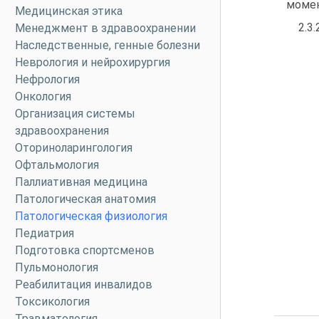
момен
Медицинская этика
2.3.
Менеджмент в здравоохранении
Наследственные, генные болезни
Неврология и нейрохирургия
Нефрология
Онкология
Организация системы
здравоохранения
Оториноларингология
Офтальмология
Паллиативная медицина
Патологическая анатомия
Патологическая физиология
Педиатрия
Подготовка спортсменов
Пульмонология
Реабилитация инвалидов
Токсикология
Травматология