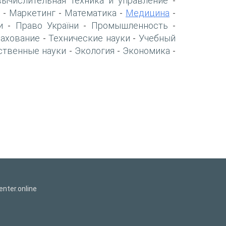
вычислительная техника и управление
-
Маркетинг
Математика
Медицина
-
-
-
-
и
Право України
Промышленность
-
-
-
рахование
Технические науки
Учебный
-
-
ственные науки
Экология
Экономика
-
-
-
nter.online