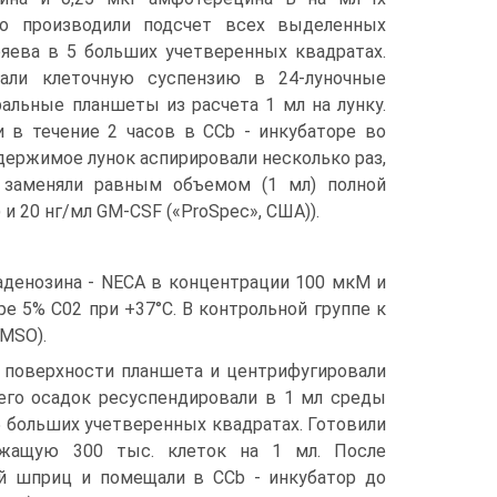
го производили подсчет всех выделенных
ряева в 5 больших учетверенных квадратах.
али клеточную суспензию в 24-луночные
альные планшеты из расчета 1 мл на лунку.
и в течение 2 часов в CCb - инкубаторе во
держимое лунок аспирировали несколько раз,
х заменяли равным объемом (1 мл) полной
 и 20 нг/мл GM-CSF («ProSpec», США)).
аденозина - NECA в концентрации 100 мкМ и
е 5% С02 при +37°С. В контрольной группе к
MSO).
 поверхности планшета и центрифугировали
чего осадок ресуспендировали в 1 мл среды
5 больших учетверенных квадратах. Готовили
ржащую 300 тыс. клеток на 1 мл. После
й шприц и помещали в CCb - инкубатор до