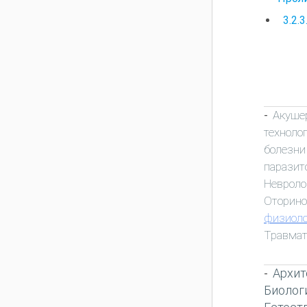
3.2.3
Акуше
-
техноло
болезни
паразит
Неврол
Оторино
физиоло
Травмат
Архит
-
Биолог