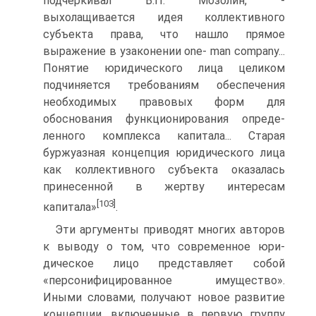
подчеркивал В.П. Мозолин, -
выхолащивается идея коллективного
субъекта права, что нашло прямое
выражение в узаконении one- man company...
Понятие юридического лица целиком
подчиняется требованиям обес­печения
необходимых правовых форм для
обоснования функционирования опреде­
ленного комплекса капитала... Старая
буржуазная концепция юридического лица
как коллективного субъекта оказалась
принесенной в жертву интересам
[103]
капитала»
.
Эти аргументы приводят многих авторов
к выводу о том, что современное юри­
дическое лицо представляет собой
«персонифицированное имущество».
Иными словами, получают новое развитие
концепции, включенные в первую группу