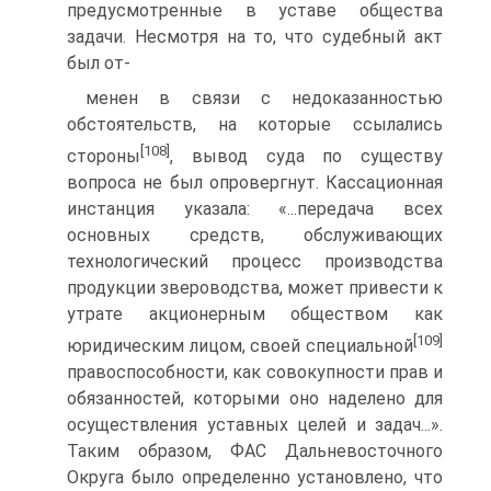
предусмотренные в уставе общества
задачи. Несмотря на то, что судебный акт
был от-
менен в связи с недоказанностью
обстоятельств, на которые ссылались
[108]
стороны
, вы­вод суда по существу
вопроса не был опровергнут. Кассационная
инстанция указала: «...передача всех
основных средств, обслуживающих
технологический процесс произ­водства
продукции звероводства, может привести к
утрате акционерным обществом как
[109]
юридическим лицом, своей специальной
правоспособности, как совокупности прав и
обязанностей, которыми оно наделено для
осуществления уставных целей и за­дач...».
Таким образом, ФАС Дальневосточного
Округа было определенно установле­но, что