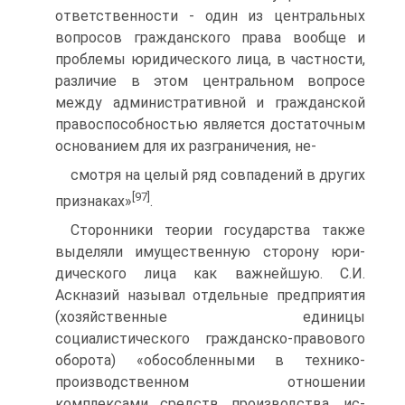
ответственности - один из цен­тральных
вопросов гражданского права вообще и
проблемы юридического лица, в ча­стности,
различие в этом центральном вопросе
между административной и граждан­ской
правоспособностью является достаточным
основанием для их разграничения, не-
смотря на целый ряд совпадений в других
[97]
признаках»
.
Сторонники теории государства также
выделяли имущественную сторону юри­
дического лица как важнейшую. С.И.
Аскназий называл отдельные предприятия
(хо­зяйственные единицы
социалистического гражданско-правового
оборота) «обособлен­ными в технико-
производственном отношении
комплексами средств производства, ис­