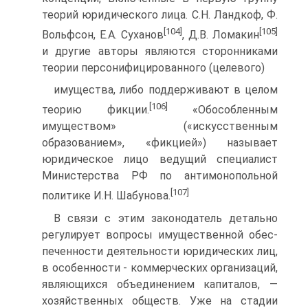
теорий юридического лица. С.Н. Ландкоф, Ф.
[104]
[105]
Вольфсон, Е.А. Суханов
, Д.В. Ломакин
и другие авторы являются сторонниками
теории персонифицированного (целевого)
имущества, либо поддерживают в целом
[106]
теорию фикции.
«Обособленным
имущест­вом» («искусственным
образованием», «фикцией») называет
юридическое лицо веду­щий специалист
Министерства РФ по антимонопольной
[107]
политике И.Н. Шабунова.
В связи с этим законодатель детально
регулирует вопросы имущественной обес­
печенности деятельности юридических лиц,
в особенности - коммерческих организа­ций,
являющихся объединением капиталов, —
хозяйственных обществ. Уже на стадии