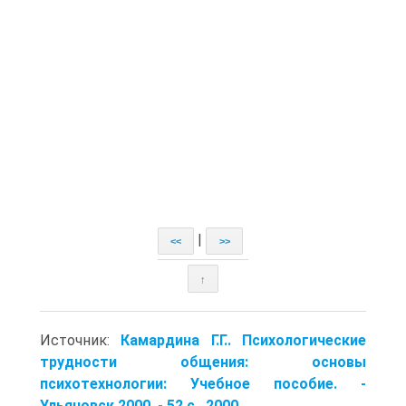
|
<<
>>
↑
Источник:
Камардина Г.Г.. Психологические
трудности общения: основы
психотехнологии: Учебное пособие. -
Ульяновск,2000. - 52 с.. 2000