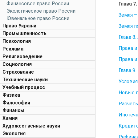
Финансовое право России
Глава 7
Экологическое право России
Земля –
Ювенальное право России
Право України
Земля 
Промышленность
Глава 8
Психология
Права и
Реклама
Религиоведение
Права и
Социология
Глава 9
Страхование
Технические науки
Условия
Учебный процесс
Новые 
Физика
Философия
Расчеты
Финансы
Ипотеч
Химия
Кредито
Художественные науки
Экология
Рефина