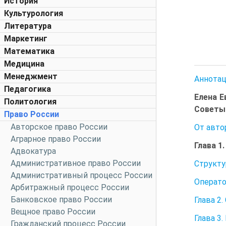
История
Культурология
Литература
Маркетинг
Математика
Медицина
Менеджмент
Аннотац
Педагогика
Елена Е
Политология
Советы
Право России
Авторское право России
От авто
Аграрное право России
Глава 1
Адвокатура
Административное право России
Структу
Административный процесс России
Операт
Арбитражный процесс России
Банковское право России
Глава 2
Вещное право России
Глава 3
Гражданский процесс России