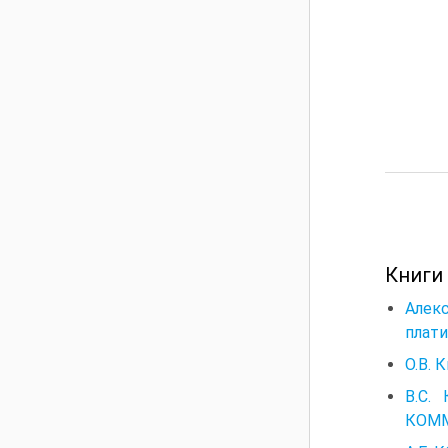
Книги
Алекс
плати
O.B. 
В.С.
КОММ